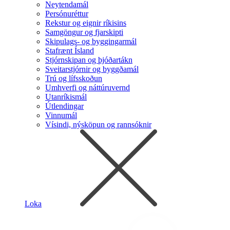
Neytendamál
Persónuréttur
Rekstur og eignir ríkisins
Samgöngur og fjarskipti
Skipulags- og byggingarmál
Stafrænt Ísland
Stjórnskipan og þjóðartákn
Sveitarstjórnir og byggðamál
Trú og lífsskoðun
Umhverfi og náttúruvernd
Utanríkismál
Útlendingar
Vinnumál
Vísindi, nýsköpun og rannsóknir
Loka