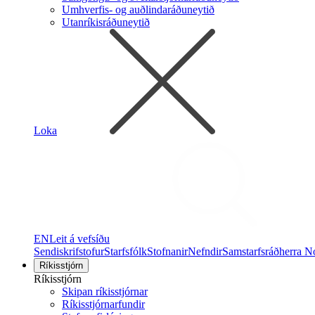
Umhverfis- og auðlindaráðuneytið
Utanríkisráðuneytið
Loka
EN
Leit á vefsíðu
Sendiskrifstofur
Starfsfólk
Stofnanir
Nefndir
Samstarfsráðherra N
Ríkisstjórn
Ríkisstjórn
Skipan ríkisstjórnar
Ríkisstjórnarfundir