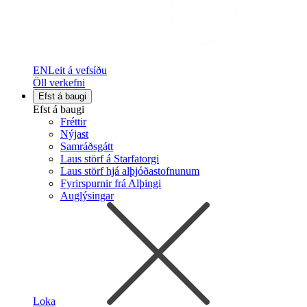
EN
Leit á vefsíðu
Öll verkefni
Efst á baugi
Efst á baugi
Fréttir
Nýjast
Samráðsgátt
Laus störf á Starfatorgi
Laus störf hjá alþjóðastofnunum
Fyrirspurnir frá Alþingi
Auglýsingar
Loka