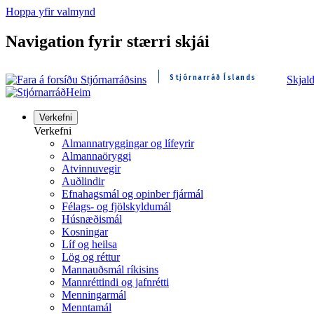
Hoppa yfir valmynd
Navigation fyrir stærri skjái
Stjórnarráð Íslands
Skjal
Heim
Verkefni
Verkefni
Almannatryggingar og lífeyrir
Almannaöryggi
Atvinnuvegir
Auðlindir
Efnahagsmál og opinber fjármál
Félags- og fjölskyldumál
Húsnæðismál
Kosningar
Líf og heilsa
Lög og réttur
Mannauðsmál ríkisins
Mannréttindi og jafnrétti
Menningarmál
Menntamál