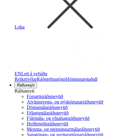
Loka
EN
Leit á vefsíðu
Reiknivélar
Ráðstefnugögn
Hönnunarstaðall
Ráðuneyti
Ráðuneyti
Forsætisráðuneytið
Atvinnuvega- og nýsköpunarráðuneytið
Dómsmálaráðuneytið
Félagsmálaráðuneytið
Fjármála- og efnahagsráðuneytið
Heilbrigðisráðuneytið
Mennta- og menningarmálaráðuneytið
Samgöngu- og sveitarstjórnarráðuneytið