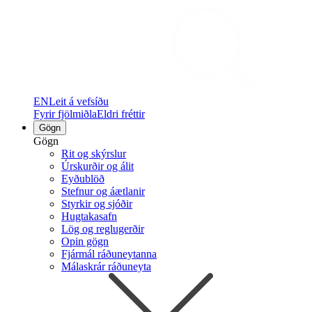
EN
Leit á vefsíðu
Fyrir fjölmiðla
Eldri fréttir
Gögn
Gögn
Rit og skýrslur
Úrskurðir og álit
Eyðublöð
Stefnur og áætlanir
Styrkir og sjóðir
Hugtakasafn
Lög og reglugerðir
Opin gögn
Fjármál ráðuneytanna
Málaskrár ráðuneyta