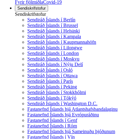
Fyrir fjölmiðla
Covid-19
Sendiskrifstofur
Sendiskrifstofur
Sendiráð Íslands í Berlín
Sendiráð Íslands í Brussel
Sendiráð Íslands í Helsinki
Sendiráð Íslands í Kampala
Sendiráð Íslands í Kaupmannahöfn
Sendiráð Íslands í Lilongwe
Sendiráð Íslands í London
Sendiráð Íslands í Moskvu
Sendiráð Íslands í Nýju Delí
Sendiráð Íslands í Osló
Sendiráð Íslands í Ottawa
Sendiráð Íslands í París
Sendiráð Íslands í Peking
Sendiráð Íslands í Stokkhólmi
Sendiráð Íslands í Tókýó
Sendiráð Íslands í Washington D.C.
Fastanefnd Íslands hjá Atlantshafsbandalaginu
Fastanefnd Íslands hjá Evrópuráðinu
Fastanefnd Íslands í Genf
Fastanefnd Íslands í Róm
Fastanefnd Íslands hjá Sameinuðu þjóðunum
Fastanefnd Íslands í Vín