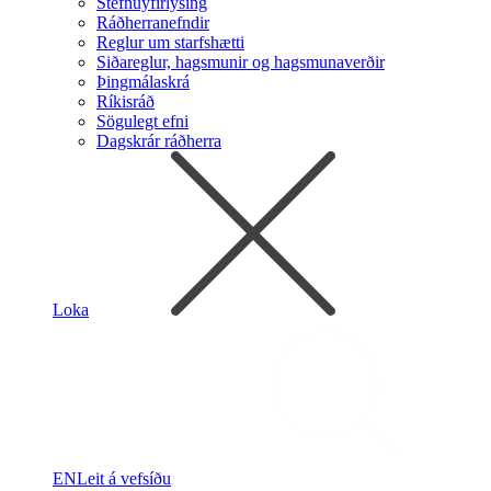
Stefnuyfirlýsing
Ráðherranefndir
Reglur um starfshætti
Siðareglur, hagsmunir og hagsmunaverðir
Þingmálaskrá
Ríkisráð
Sögulegt efni
Dagskrár ráðherra
Loka
EN
Leit á vefsíðu