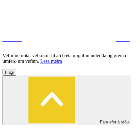
Facebook
Deila á
Twitter
Vefurinn notar vefkökur til að bæta upplifun notenda og greina
umferð um vefinn.
Lesa meira
Í lagi
Fara efst á síðu