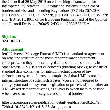
the Council of 20 May 2019 on establishing a framework for
interoperability between EU information systems in the field of
borders and visa and amending Regulations (EC) No 767/2008,
(EU) 2016/399, (EU) 2017/2226, (EU) 2018/1240, (EU) 2018/1726
and (EU) 2018/1861 of the European Parliament and of the Council
and Council Decisions 2004/512/EC and 2008/633/JHA
Skjal nr.
32019R0817
Athugasemd
[
en
] Universal Message Format (UMF) is a standard or agreement
on what the structure of the most important law enforcement
concepts when they are exchanged across borders should be. In
other words, UMF is a set of concepts (building blocks) to construct
standard data exchanges for interconnecting dispersed law
enforcement systems. It must be emphasised that UMF is not the
internal structure of systems/databases (you are not required to
change your national systems, legislation or processes!) but rather an
XML-based data format acting as a layer between them to be used
whenever structured messages cross national borders.
https://op.europa.eu/en/publication-detail/-/publication/3b2cc49f-
72bb-419f-8742-eb21cd15e35c/language-en