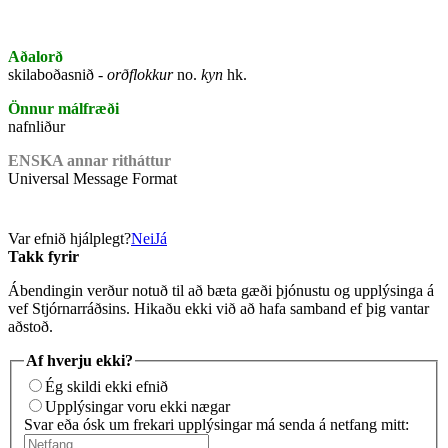
Aðalorð
skilaboðasnið -
orðflokkur
no.
kyn
hk.
Önnur málfræði
nafnliður
ENSKA annar ritháttur
Universal Message Format
Var efnið hjálplegt?
Nei
Já
Takk fyrir
Ábendingin verður notuð til að bæta gæði þjónustu og upplýsinga á
vef Stjórnarráðsins. Hikaðu ekki við að hafa samband ef þig vantar
aðstoð.
Af hverju ekki?
Ég skildi ekki efnið
Upplýsingar voru ekki nægar
Svar eða ósk um frekari upplýsingar má senda á netfang mitt: