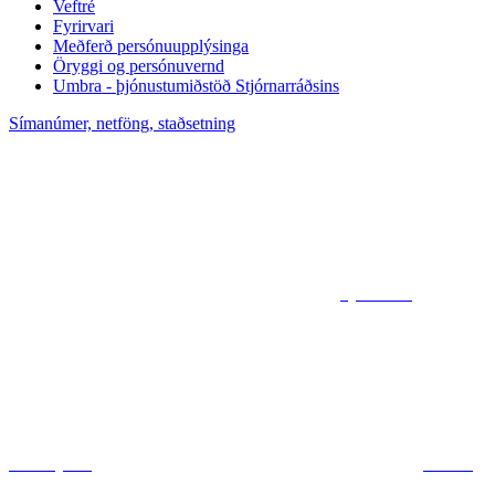
Veftré
Fyrirvari
Meðferð persónuupplýsinga
Öryggi og persónuvernd
Umbra - þjónustumiðstöð Stjórnarráðsins
Símanúmer, netföng, staðsetning
Sjá kort af
ráðuneytum
Deila á