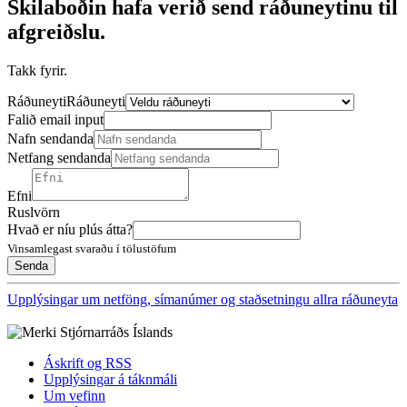
Skilaboðin hafa verið send ráðuneytinu til
afgreiðslu.
Takk fyrir.
Ráðuneyti
Ráðuneyti
Falið email input
Nafn sendanda
Netfang sendanda
Efni
Ruslvörn
Hvað er níu plús átta?
Vinsamlegast svaraðu í tölustöfum
Upplýsingar um netföng, símanúmer og staðsetningu allra ráðuneyta
Áskrift og RSS
Upplýsingar á táknmáli
Um vefinn