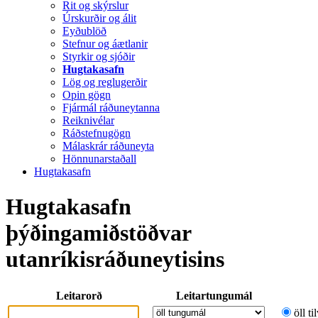
Rit og skýrslur
Úrskurðir og álit
Eyðublöð
Stefnur og áætlanir
Styrkir og sjóðir
Hugtakasafn
Lög og reglugerðir
Opin gögn
Fjármál ráðuneytanna
Reiknivélar
Ráðstefnugögn
Málaskrár ráðuneyta
Hönnunarstaðall
Hugtakasafn
Hugtakasafn
þýðingamiðstöðvar
utanríkisráðuneytisins
Leitarorð
Leitartungumál
öll ti