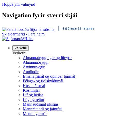
Hoppa yfir valmynd
Navigation fyrir stærri skjái
Stjórnarráð Íslands
Skjaldarmerki - Fara heim
Heim
Verkefni
Verkefni
Almannatryggingar og lífeyrir
Almannaöryggi
Atvinnuvegir
Auðlindir
Efnahagsmál og opinber fjármál
Félags- og fjölskyldumál
Húsnæðismál
Kosningar
Líf og heilsa
Lög og réttur
Mannauðsmál ríkisins
Mannréttindi og jafnrétti
Menningarmál