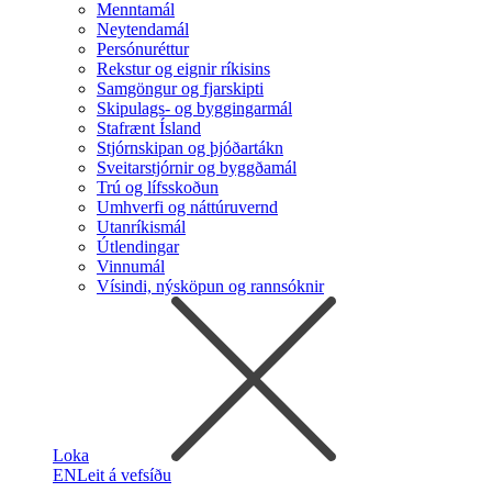
Menntamál
Neytendamál
Persónuréttur
Rekstur og eignir ríkisins
Samgöngur og fjarskipti
Skipulags- og byggingarmál
Stafrænt Ísland
Stjórnskipan og þjóðartákn
Sveitarstjórnir og byggðamál
Trú og lífsskoðun
Umhverfi og náttúruvernd
Utanríkismál
Útlendingar
Vinnumál
Vísindi, nýsköpun og rannsóknir
Loka
EN
Leit á vefsíðu