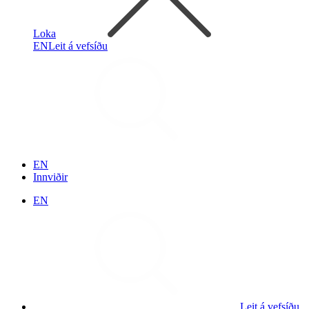
Loka
EN
Leit á vefsíðu
EN
Innviðir
EN
Leit á vefsíðu