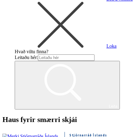
Loka
Hvað viltu finna?
Leitaðu hér:
Leita
Haus fyrir smærri skjái
Stjórnarráð Íslands