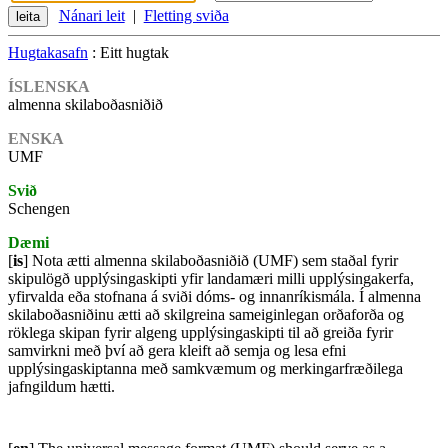
Nánari leit
|
Fletting sviða
Hugtakasafn
: Eitt hugtak
ÍSLENSKA
almenna skilaboðasniðið
ENSKA
UMF
Svið
Schengen
Dæmi
[
is
] Nota ætti almenna skilaboðasniðið (UMF) sem staðal fyrir
skipulögð upplýsingaskipti yfir landamæri milli upplýsingakerfa,
yfirvalda eða stofnana á sviði dóms- og innanríkismála. Í almenna
skilaboðasniðinu ætti að skilgreina sameiginlegan orðaforða og
röklega skipan fyrir algeng upplýsingaskipti til að greiða fyrir
samvirkni með því að gera kleift að semja og lesa efni
upplýsingaskiptanna með samkvæmum og merkingarfræðilega
jafngildum hætti.