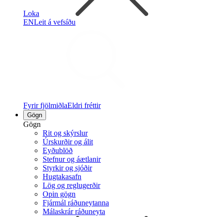
Loka
EN
Leit á vefsíðu
Fyrir fjölmiðla
Eldri fréttir
Gögn
Gögn
Rit og skýrslur
Úrskurðir og álit
Eyðublöð
Stefnur og áætlanir
Styrkir og sjóðir
Hugtakasafn
Lög og reglugerðir
Opin gögn
Fjármál ráðuneytanna
Málaskrár ráðuneyta