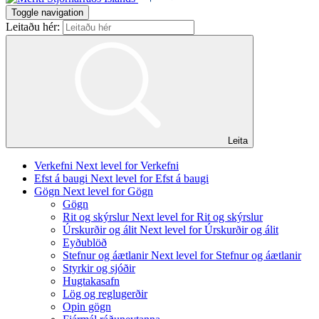
Toggle navigation
Leitaðu hér:
Leita
Verkefni
Next level for Verkefni
Efst á baugi
Next level for Efst á baugi
Gögn
Next level for Gögn
Gögn
Rit og skýrslur
Next level for Rit og skýrslur
Úrskurðir og álit
Next level for Úrskurðir og álit
Eyðublöð
Stefnur og áætlanir
Next level for Stefnur og áætlanir
Styrkir og sjóðir
Hugtakasafn
Lög og reglugerðir
Opin gögn