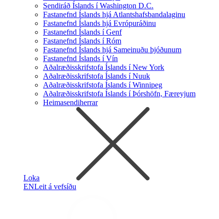
Sendiráð Íslands í Washington D.C.
Fastanefnd Íslands hjá Atlantshafsbandalaginu
Fastanefnd Íslands hjá Evrópuráðinu
Fastanefnd Íslands í Genf
Fastanefnd Íslands í Róm
Fastanefnd Íslands hjá Sameinuðu þjóðunum
Fastanefnd Íslands í Vín
Aðalræðisskrifstofa Íslands í New York
Aðalræðisskrifstofa Íslands í Nuuk
Aðalræðisskrifstofa Íslands í Winnipeg
Aðalræðisskrifstofa Íslands í Þórshöfn, Færeyjum
Heimasendiherrar
Loka
EN
Leit á vefsíðu