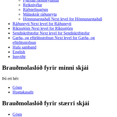
Fjármál ráðuneytanna
Reiknivélar
Ráðstefnugögn
Málaskrár ráðuneyta
Hönnunarstaðall
Next level for Hönnunarstaðall
Ráðuneyti
Next level for Ráðuneyti
Ríkisstjórn
Next level for Ríkisstjórn
Sendiskrifstofur
Next level for Sendiskrifstofur
Gæða- og eftirlitsstofnun
Next level for Gæða- og
eftirlitsstofnun
Hafa samband
English
Innviðir
Brauðmolaslóð fyrir minni skjái
Þú ert hér:
Gögn
Hugtakasafn
Brauðmolaslóð fyrir stærri skjái
Gögn