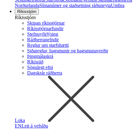
Norðurlanda
Símanúmer og staðsetning ráðuneyta
Umbra
Ríkisstjórn
Ríkisstjórn
Skipan ríkisstjórnar
Ríkisstjórnarfundir
Stefnuyfirlýsing
Ráðherranefndir
Reglur um starfshætti
Siðareglur, hagsmunir og hagsmunaverðir
Þingmálaskrá
Ríkisráð
Sögulegt efni
Dagskrár ráðherra
Loka
EN
Leit á vefsíðu