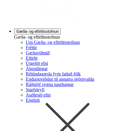
Gæða- og eftirlitsstofnun
Gæða- og eftirlitsstofnun
Um Gæða- og eftirlitsstofnun
Fréttir
Gæðaviðmið
Eftirlit
Útgefið efni
Ábendingar
Réttindagæsla fyrir fatlað fólk
Endurgreiðslur til annarra stjórnvalda
Ráðgjöf vegna nauðungar
Starfsleyfi
Auðlesið efni
English