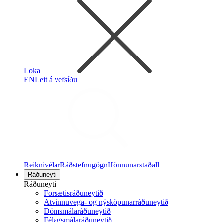
Loka
EN
Leit á vefsíðu
Reiknivélar
Ráðstefnugögn
Hönnunarstaðall
Ráðuneyti
Ráðuneyti
Forsætisráðuneytið
Atvinnuvega- og nýsköpunarráðuneytið
Dómsmálaráðuneytið
Félagsmálaráðuneytið