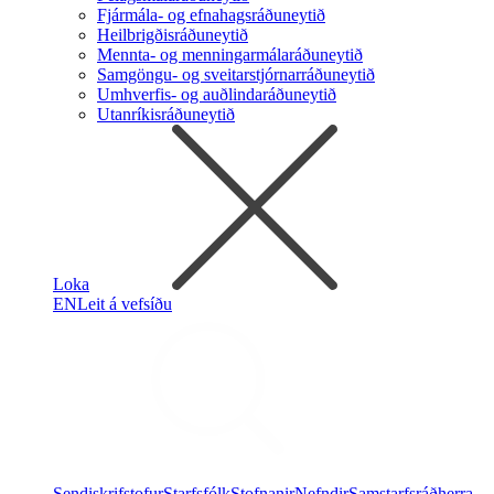
Fjármála- og efnahagsráðuneytið
Heilbrigðisráðuneytið
Mennta- og menningarmálaráðuneytið
Samgöngu- og sveitarstjórnarráðuneytið
Umhverfis- og auðlindaráðuneytið
Utanríkisráðuneytið
Loka
EN
Leit á vefsíðu
Sendiskrifstofur
Starfsfólk
Stofnanir
Nefndir
Samstarfsráðherra