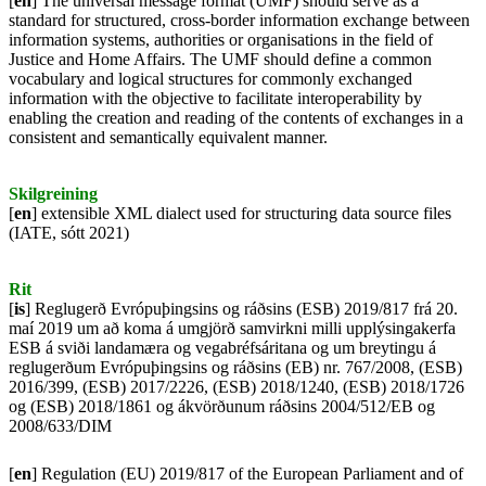
[
en
] The universal message format (UMF) should serve as a
standard for structured, cross-border information exchange between
information systems, authorities or organisations in the field of
Justice and Home Affairs. The UMF should define a common
vocabulary and logical structures for commonly exchanged
information with the objective to facilitate interoperability by
enabling the creation and reading of the contents of exchanges in a
consistent and semantically equivalent manner.
Skilgreining
[
en
] extensible XML dialect used for structuring data source files
(IATE, sótt 2021)
Rit
[
is
] Reglugerð Evrópuþingsins og ráðsins (ESB) 2019/817 frá 20.
maí 2019 um að koma á umgjörð samvirkni milli upplýsingakerfa
ESB á sviði landamæra og vegabréfsáritana og um breytingu á
reglugerðum Evrópuþingsins og ráðsins (EB) nr. 767/2008, (ESB)
2016/399, (ESB) 2017/2226, (ESB) 2018/1240, (ESB) 2018/1726
og (ESB) 2018/1861 og ákvörðunum ráðsins 2004/512/EB og
2008/633/DIM
[
en
] Regulation (EU) 2019/817 of the European Parliament and of