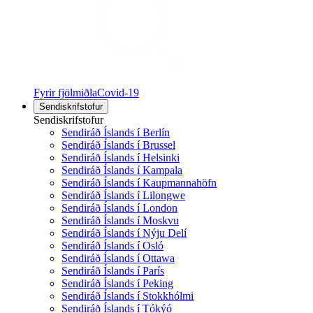
Fyrir fjölmiðla
Covid-19
Sendiskrifstofur
Sendiskrifstofur
Sendiráð Íslands í Berlín
Sendiráð Íslands í Brussel
Sendiráð Íslands í Helsinki
Sendiráð Íslands í Kampala
Sendiráð Íslands í Kaupmannahöfn
Sendiráð Íslands í Lilongwe
Sendiráð Íslands í London
Sendiráð Íslands í Moskvu
Sendiráð Íslands í Nýju Delí
Sendiráð Íslands í Osló
Sendiráð Íslands í Ottawa
Sendiráð Íslands í París
Sendiráð Íslands í Peking
Sendiráð Íslands í Stokkhólmi
Sendiráð Íslands í Tókýó