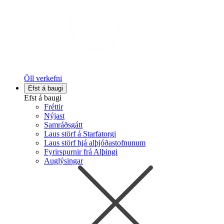
Öll verkefni
Efst á baugi
Efst á baugi
Fréttir
Nýjast
Samráðsgátt
Laus störf á Starfatorgi
Laus störf hjá alþjóðastofnunum
Fyrirspurnir frá Alþingi
Auglýsingar