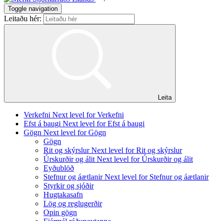
Toggle navigation
Leitaðu hér:
Leita
Verkefni
Next level for Verkefni
Efst á baugi
Next level for Efst á baugi
Gögn
Next level for Gögn
Gögn
Rit og skýrslur
Next level for Rit og skýrslur
Úrskurðir og álit
Next level for Úrskurðir og álit
Eyðublöð
Stefnur og áætlanir
Next level for Stefnur og áætlanir
Styrkir og sjóðir
Hugtakasafn
Lög og reglugerðir
Opin gögn