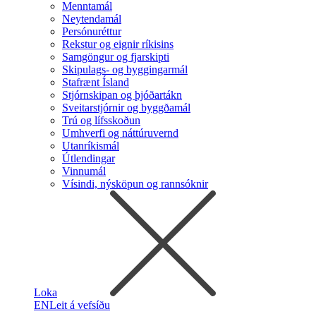
Menntamál
Neytendamál
Persónuréttur
Rekstur og eignir ríkisins
Samgöngur og fjarskipti
Skipulags- og byggingarmál
Stafrænt Ísland
Stjórnskipan og þjóðartákn
Sveitarstjórnir og byggðamál
Trú og lífsskoðun
Umhverfi og náttúruvernd
Utanríkismál
Útlendingar
Vinnumál
Vísindi, nýsköpun og rannsóknir
Loka
EN
Leit á vefsíðu