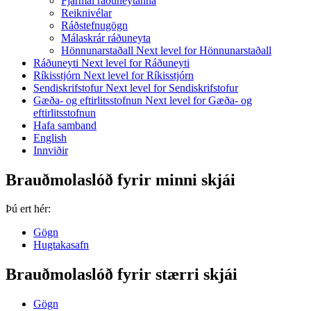
Fjármál ráðuneytanna
Reiknivélar
Ráðstefnugögn
Málaskrár ráðuneyta
Hönnunarstaðall
Next level for Hönnunarstaðall
Ráðuneyti
Next level for Ráðuneyti
Ríkisstjórn
Next level for Ríkisstjórn
Sendiskrifstofur
Next level for Sendiskrifstofur
Gæða- og eftirlitsstofnun
Next level for Gæða- og
eftirlitsstofnun
Hafa samband
English
Innviðir
Brauðmolaslóð fyrir minni skjái
Þú ert hér:
Gögn
Hugtakasafn
Brauðmolaslóð fyrir stærri skjái
Gögn