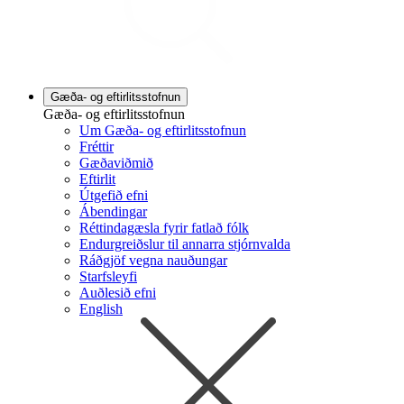
Gæða- og eftirlitsstofnun
Gæða- og eftirlitsstofnun
Um Gæða- og eftirlitsstofnun
Fréttir
Gæðaviðmið
Eftirlit
Útgefið efni
Ábendingar
Réttindagæsla fyrir fatlað fólk
Endurgreiðslur til annarra stjórnvalda
Ráðgjöf vegna nauðungar
Starfsleyfi
Auðlesið efni
English