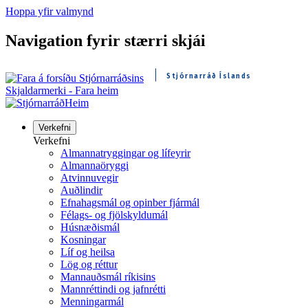
Hoppa yfir valmynd
Navigation fyrir stærri skjái
Stjórnarráð Íslands
Skjaldarmerki - Fara heim
Heim
Verkefni
Verkefni
Almannatryggingar og lífeyrir
Almannaöryggi
Atvinnuvegir
Auðlindir
Efnahagsmál og opinber fjármál
Félags- og fjölskyldumál
Húsnæðismál
Kosningar
Líf og heilsa
Lög og réttur
Mannauðsmál ríkisins
Mannréttindi og jafnrétti
Menningarmál