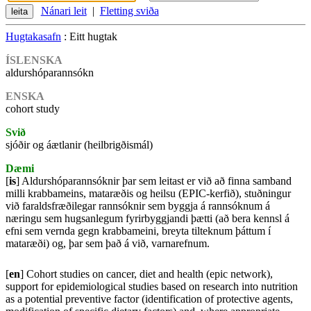
Nánari leit
|
Fletting sviða
Hugtakasafn
: Eitt hugtak
ÍSLENSKA
aldurshóparannsókn
ENSKA
cohort study
Svið
sjóðir og áætlanir (heilbrigðismál)
Dæmi
[
is
] Aldurshóparannsóknir þar sem leitast er við að finna samband
milli krabbameins, mataræðis og heilsu (EPIC-kerfið), stuðningur
við faraldsfræðilegar rannsóknir sem byggja á rannsóknum á
næringu sem hugsanlegum fyrirbyggjandi þætti (að bera kennsl á
efni sem vernda gegn krabbameini, breyta tilteknum þáttum í
mataræði) og, þar sem það á við, varnarefnum.
[
en
] Cohort studies on cancer, diet and health (epic network),
support for epidemiological studies based on research into nutrition
as a potential preventive factor (identification of protective agents,