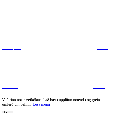
Sjá kort af
ráðuneytum
Deila á
Facebook
Deila á
Twitter
Vefurinn notar vefkökur til að bæta upplifun notenda og greina
umferð um vefinn.
Lesa meira