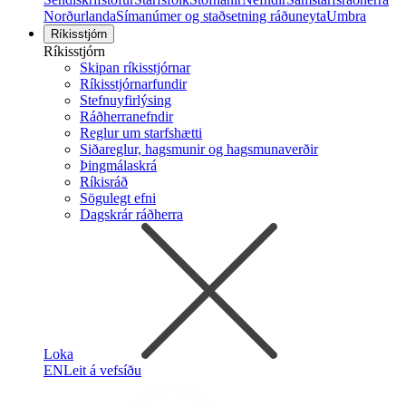
Norðurlanda
Símanúmer og staðsetning ráðuneyta
Umbra
Ríkisstjórn
Ríkisstjórn
Skipan ríkisstjórnar
Ríkisstjórnarfundir
Stefnuyfirlýsing
Ráðherranefndir
Reglur um starfshætti
Siðareglur, hagsmunir og hagsmunaverðir
Þingmálaskrá
Ríkisráð
Sögulegt efni
Dagskrár ráðherra
Loka
EN
Leit á vefsíðu