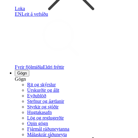
Loka
EN
Leit á vefsíðu
Fyrir fjölmiðla
Eldri fréttir
Gögn
Gögn
Rit og skýrslur
Úrskurðir og álit
Eyðublöð
Stefnur og áætlanir
Styrkir og sjóðir
Hugtakasafn
Lög og reglugerðir
Opin gögn
Fjármál ráðuneytanna
Málaskrár ráðuneyta