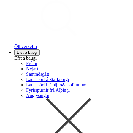
Öll verkefni
Efst á baugi
Efst á baugi
Fréttir
Nýjast
Samráðsgátt
Laus störf á Starfatorgi
Laus störf hjá alþjóðastofnunum
Fyrirspurnir frá Alþingi
Auglýsingar