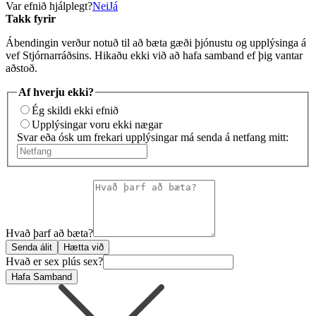
Var efnið hjálplegt?
Nei
Já
Takk fyrir
Ábendingin verður notuð til að bæta gæði þjónustu og upplýsinga á
vef Stjórnarráðsins. Hikaðu ekki við að hafa samband ef þig vantar
aðstoð.
Af hverju ekki?
Ég skildi ekki efnið
Upplýsingar voru ekki nægar
Svar eða ósk um frekari upplýsingar má senda á netfang mitt:
Hvað þarf að bæta?
Senda álit
Hætta við
Hvað er sex plús sex?
Hafa Samband