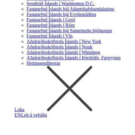
Sendiráð Íslands í Washington D.C.
Fastanefnd Íslands hjá Atlantshafsbandalaginu
Fastanefnd Íslands hjá Evrópuráðinu
Fastanefnd Íslands í Genf
Fastanefnd Íslands í Róm
Fastanefnd Íslands hjá Sameinuðu þjóðunum
Fastanefnd Íslands í Vín
Aðalræðisskrifstofa Íslands í New York
Aðalræðisskrifstofa Íslands í Nuuk
Aðalræðisskrifstofa Íslands í Winnipeg
Aðalræðisskrifstofa Íslands í Þórshöfn, Færeyjum
Heimasendiherrar
Loka
EN
Leit á vefsíðu