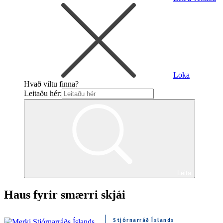
Loka
Hvað viltu finna?
Leitaðu hér:
Leita
Haus fyrir smærri skjái
Stjórnarráð Íslands