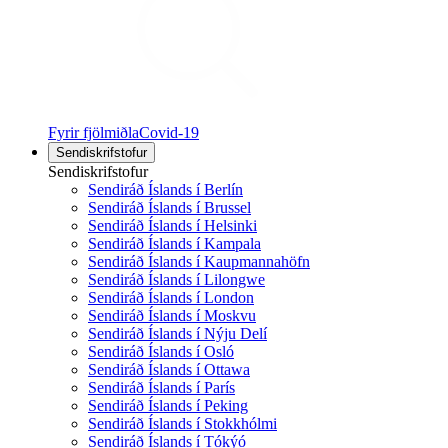
Fyrir fjölmiðla
Covid-19
Sendiskrifstofur
Sendiskrifstofur
Sendiráð Íslands í Berlín
Sendiráð Íslands í Brussel
Sendiráð Íslands í Helsinki
Sendiráð Íslands í Kampala
Sendiráð Íslands í Kaupmannahöfn
Sendiráð Íslands í Lilongwe
Sendiráð Íslands í London
Sendiráð Íslands í Moskvu
Sendiráð Íslands í Nýju Delí
Sendiráð Íslands í Osló
Sendiráð Íslands í Ottawa
Sendiráð Íslands í París
Sendiráð Íslands í Peking
Sendiráð Íslands í Stokkhólmi
Sendiráð Íslands í Tókýó