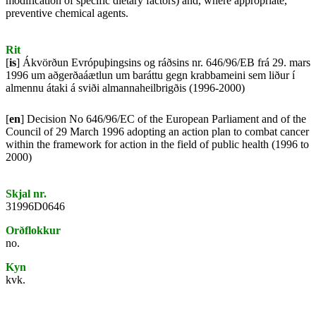
modification of specific dietary factors) and, where appropriate,
preventive chemical agents.
Rit
[
is
] Ákvörðun Evrópuþingsins og ráðsins nr. 646/96/EB frá 29. mars
1996 um aðgerðaáætlun um baráttu gegn krabbameini sem liður í
almennu átaki á sviði almannaheilbrigðis (1996-2000)
[
en
] Decision No 646/96/EC of the European Parliament and of the
Council of 29 March 1996 adopting an action plan to combat cancer
within the framework for action in the field of public health (1996 to
2000)
Skjal nr.
31996D0646
Orðflokkur
no.
Kyn
kvk.