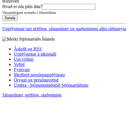
Ruslvörn
Hvað er níu plús átta?
Vinsamlegast svaraðu í tölustöfum
Upplýsingar um netföng, símanúmer og staðsetningu allra ráðuneyta
Áskrift og RSS
Upplýsingar á táknmáli
Um vefinn
Veftré
Fyrirvari
Meðferð persónuupplýsinga
Öryggi og persónuvernd
Umbra - þjónustumiðstöð Stjórnarráðsins
Símanúmer, netföng, staðsetning