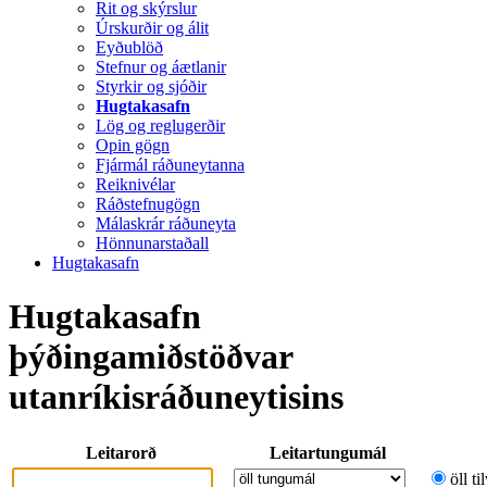
Rit og skýrslur
Úrskurðir og álit
Eyðublöð
Stefnur og áætlanir
Styrkir og sjóðir
Hugtakasafn
Lög og reglugerðir
Opin gögn
Fjármál ráðuneytanna
Reiknivélar
Ráðstefnugögn
Málaskrár ráðuneyta
Hönnunarstaðall
Hugtakasafn
Hugtakasafn
þýðingamiðstöðvar
utanríkisráðuneytisins
Leitarorð
Leitartungumál
öll ti