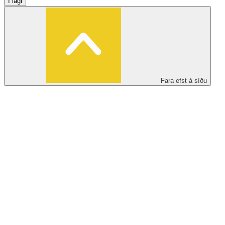
Í lagi
Fara efst á síðu