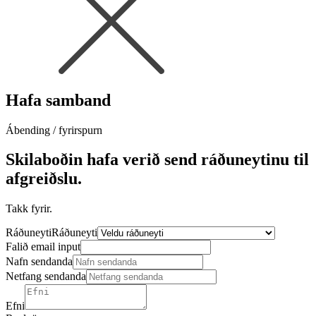
Hafa samband
Ábending / fyrirspurn
Skilaboðin hafa verið send ráðuneytinu til
afgreiðslu.
Takk fyrir.
Ráðuneyti
Ráðuneyti
Falið email input
Nafn sendanda
Netfang sendanda
Efni