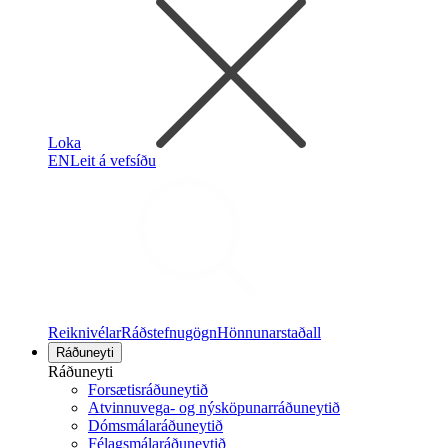
Loka
EN
Leit á vefsíðu
Reiknivélar
Ráðstefnugögn
Hönnunarstaðall
Ráðuneyti
Ráðuneyti
Forsætisráðuneytið
Atvinnuvega- og nýsköpunarráðuneytið
Dómsmálaráðuneytið
Félagsmálaráðuneytið