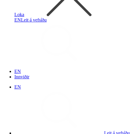
Loka
EN
Leit á vefsíðu
EN
Innviðir
EN
Leit á vefsíðu