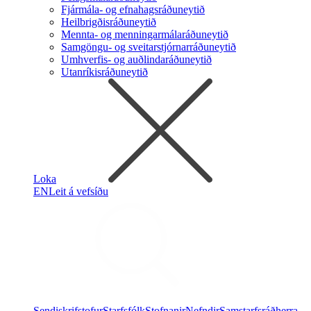
Fjármála- og efnahagsráðuneytið
Heilbrigðisráðuneytið
Mennta- og menningarmálaráðuneytið
Samgöngu- og sveitarstjórnarráðuneytið
Umhverfis- og auðlindaráðuneytið
Utanríkisráðuneytið
Loka
EN
Leit á vefsíðu
Sendiskrifstofur
Starfsfólk
Stofnanir
Nefndir
Samstarfsráðherra