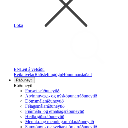
Loka
EN
Leit á vefsíðu
Reiknivélar
Ráðstefnugögn
Hönnunarstaðall
Ráðuneyti
Ráðuneyti
Forsætisráðuneytið
Atvinnuvega- og nýsköpunarráðuneytið
Dómsmálaráðuneytið
Félagsmálaráðuneytið
Fjármála- og efnahagsráðuneytið
Heilbrigðisráðuneytið
Mennta- og menningarmálaráðuneytið
Samgöngu- og sveitarstjórnarráðuneytið