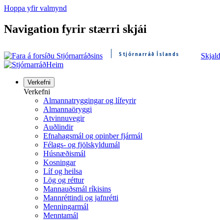
Hoppa yfir valmynd
Navigation fyrir stærri skjái
Stjórnarráð Íslands
Skjal
Heim
Verkefni
Verkefni
Almannatryggingar og lífeyrir
Almannaöryggi
Atvinnuvegir
Auðlindir
Efnahagsmál og opinber fjármál
Félags- og fjölskyldumál
Húsnæðismál
Kosningar
Líf og heilsa
Lög og réttur
Mannauðsmál ríkisins
Mannréttindi og jafnrétti
Menningarmál
Menntamál