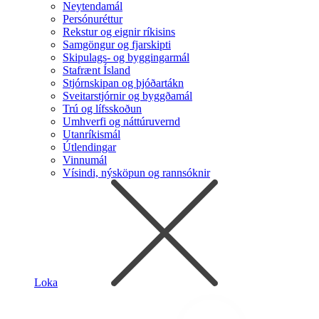
Neytendamál
Persónuréttur
Rekstur og eignir ríkisins
Samgöngur og fjarskipti
Skipulags- og byggingarmál
Stafrænt Ísland
Stjórnskipan og þjóðartákn
Sveitarstjórnir og byggðamál
Trú og lífsskoðun
Umhverfi og náttúruvernd
Utanríkismál
Útlendingar
Vinnumál
Vísindi, nýsköpun og rannsóknir
Loka