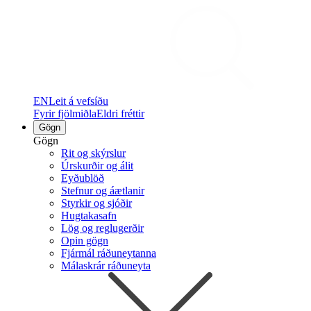
EN
Leit á vefsíðu
Fyrir fjölmiðla
Eldri fréttir
Gögn
Gögn
Rit og skýrslur
Úrskurðir og álit
Eyðublöð
Stefnur og áætlanir
Styrkir og sjóðir
Hugtakasafn
Lög og reglugerðir
Opin gögn
Fjármál ráðuneytanna
Málaskrár ráðuneyta