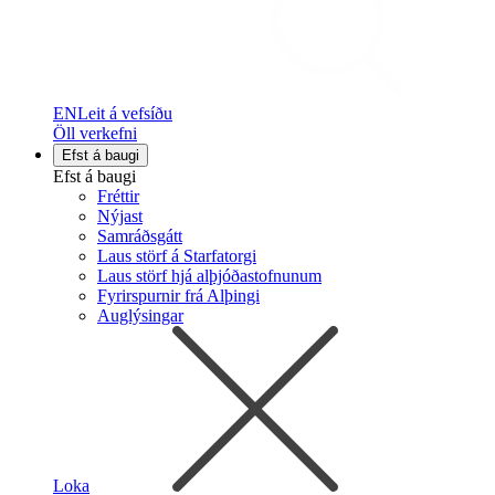
EN
Leit á vefsíðu
Öll verkefni
Efst á baugi
Efst á baugi
Fréttir
Nýjast
Samráðsgátt
Laus störf á Starfatorgi
Laus störf hjá alþjóðastofnunum
Fyrirspurnir frá Alþingi
Auglýsingar
Loka