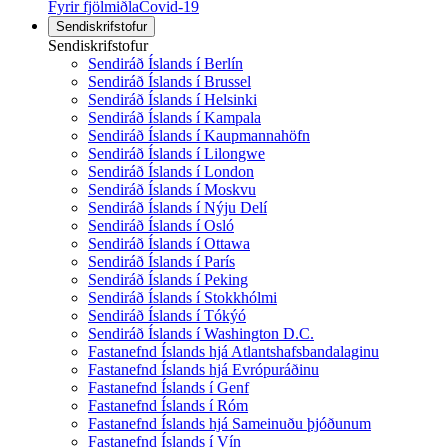
Fyrir fjölmiðla
Covid-19
Sendiskrifstofur
Sendiskrifstofur
Sendiráð Íslands í Berlín
Sendiráð Íslands í Brussel
Sendiráð Íslands í Helsinki
Sendiráð Íslands í Kampala
Sendiráð Íslands í Kaupmannahöfn
Sendiráð Íslands í Lilongwe
Sendiráð Íslands í London
Sendiráð Íslands í Moskvu
Sendiráð Íslands í Nýju Delí
Sendiráð Íslands í Osló
Sendiráð Íslands í Ottawa
Sendiráð Íslands í París
Sendiráð Íslands í Peking
Sendiráð Íslands í Stokkhólmi
Sendiráð Íslands í Tókýó
Sendiráð Íslands í Washington D.C.
Fastanefnd Íslands hjá Atlantshafsbandalaginu
Fastanefnd Íslands hjá Evrópuráðinu
Fastanefnd Íslands í Genf
Fastanefnd Íslands í Róm
Fastanefnd Íslands hjá Sameinuðu þjóðunum
Fastanefnd Íslands í Vín