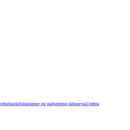
orðurlanda
Símanúmer og staðsetning ráðuneyta
Umbra