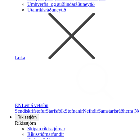
Umhverfis- og auðlindaráðuneytið
Utanríkisráðuneytið
Loka
EN
Leit á vefsíðu
Sendiskrifstofur
Starfsfólk
Stofnanir
Nefndir
Samstarfsráðherra N
Ríkisstjórn
Ríkisstjórn
Skipan ríkisstjórnar
Ríkisstjórnarfundir