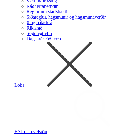
Stefnuyfirlýsing
Ráðherranefndir
Reglur um starfshætti
Siðareglur, hagsmunir og hagsmunaverðir
Þingmálaskrá
Ríkisráð
Sögulegt efni
Dagskrár ráðherra
Loka
EN
Leit á vefsíðu