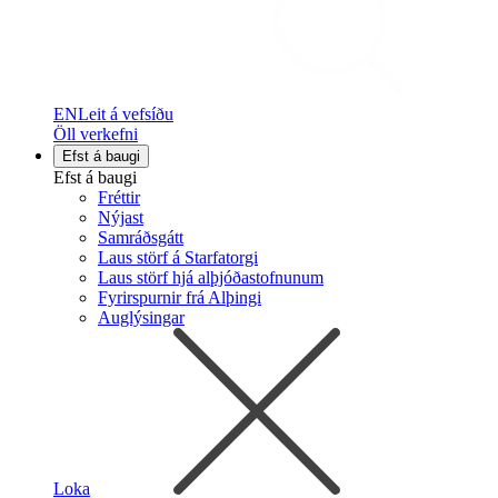
EN
Leit á vefsíðu
Öll verkefni
Efst á baugi
Efst á baugi
Fréttir
Nýjast
Samráðsgátt
Laus störf á Starfatorgi
Laus störf hjá alþjóðastofnunum
Fyrirspurnir frá Alþingi
Auglýsingar
Loka