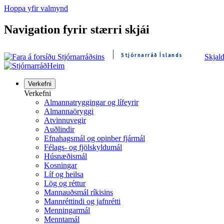
Hoppa yfir valmynd
Navigation fyrir stærri skjái
Stjórnarráð Íslands
Skjal
Heim
Verkefni
Verkefni
Almannatryggingar og lífeyrir
Almannaöryggi
Atvinnuvegir
Auðlindir
Efnahagsmál og opinber fjármál
Félags- og fjölskyldumál
Húsnæðismál
Kosningar
Líf og heilsa
Lög og réttur
Mannauðsmál ríkisins
Mannréttindi og jafnrétti
Menningarmál
Menntamál