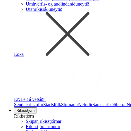
Umhverfis- og auðlindaráðuneytið
Utanríkisráðuneytið
Loka
EN
Leit á vefsíðu
Sendiskrifstofur
Starfsfólk
Stofnanir
Nefndir
Samstarfsráðherra N
Ríkisstjórn
Ríkisstjórn
Skipan ríkisstjórnar
Ríkisstjórnarfundir