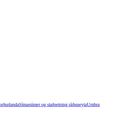
orðurlanda
Símanúmer og staðsetning ráðuneyta
Umbra