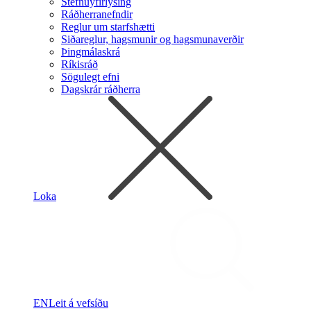
Stefnuyfirlýsing
Ráðherranefndir
Reglur um starfshætti
Siðareglur, hagsmunir og hagsmunaverðir
Þingmálaskrá
Ríkisráð
Sögulegt efni
Dagskrár ráðherra
Loka
EN
Leit á vefsíðu