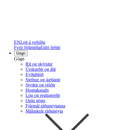
EN
Leit á vefsíðu
Fyrir fjölmiðla
Eldri fréttir
Gögn
Gögn
Rit og skýrslur
Úrskurðir og álit
Eyðublöð
Stefnur og áætlanir
Styrkir og sjóðir
Hugtakasafn
Lög og reglugerðir
Opin gögn
Fjármál ráðuneytanna
Málaskrár ráðuneyta