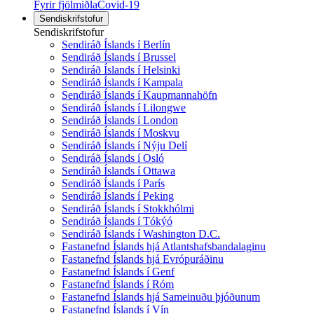
Fyrir fjölmiðla
Covid-19
Sendiskrifstofur
Sendiskrifstofur
Sendiráð Íslands í Berlín
Sendiráð Íslands í Brussel
Sendiráð Íslands í Helsinki
Sendiráð Íslands í Kampala
Sendiráð Íslands í Kaupmannahöfn
Sendiráð Íslands í Lilongwe
Sendiráð Íslands í London
Sendiráð Íslands í Moskvu
Sendiráð Íslands í Nýju Delí
Sendiráð Íslands í Osló
Sendiráð Íslands í Ottawa
Sendiráð Íslands í París
Sendiráð Íslands í Peking
Sendiráð Íslands í Stokkhólmi
Sendiráð Íslands í Tókýó
Sendiráð Íslands í Washington D.C.
Fastanefnd Íslands hjá Atlantshafsbandalaginu
Fastanefnd Íslands hjá Evrópuráðinu
Fastanefnd Íslands í Genf
Fastanefnd Íslands í Róm
Fastanefnd Íslands hjá Sameinuðu þjóðunum
Fastanefnd Íslands í Vín