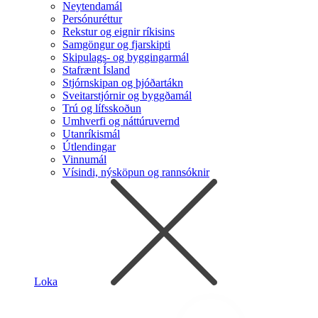
Neytendamál
Persónuréttur
Rekstur og eignir ríkisins
Samgöngur og fjarskipti
Skipulags- og byggingarmál
Stafrænt Ísland
Stjórnskipan og þjóðartákn
Sveitarstjórnir og byggðamál
Trú og lífsskoðun
Umhverfi og náttúruvernd
Utanríkismál
Útlendingar
Vinnumál
Vísindi, nýsköpun og rannsóknir
Loka