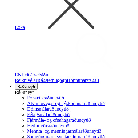
Loka
EN
Leit á vefsíðu
Reiknivélar
Ráðstefnugögn
Hönnunarstaðall
Ráðuneyti
Ráðuneyti
Forsætisráðuneytið
Atvinnuvega- og nýsköpunarráðuneytið
Dómsmálaráðuneytið
Félagsmálaráðuneytið
Fjármála- og efnahagsráðuneytið
Heilbrigðisráðuneytið
Mennta- og menningarmálaráðuneytið
Samgöngu- og sveitarstjórnarráðuneytið