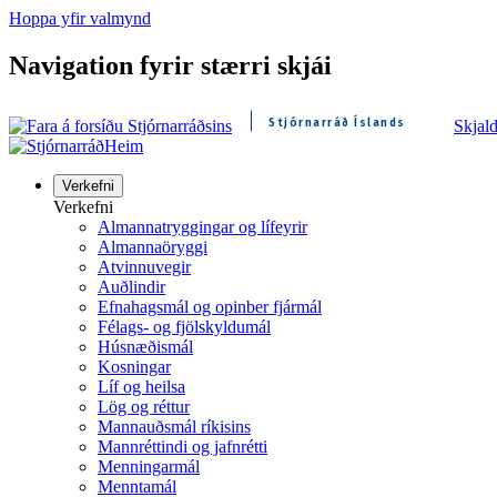
Hoppa yfir valmynd
Navigation fyrir stærri skjái
Stjórnarráð Íslands
Skjal
Heim
Verkefni
Verkefni
Almannatryggingar og lífeyrir
Almannaöryggi
Atvinnuvegir
Auðlindir
Efnahagsmál og opinber fjármál
Félags- og fjölskyldumál
Húsnæðismál
Kosningar
Líf og heilsa
Lög og réttur
Mannauðsmál ríkisins
Mannréttindi og jafnrétti
Menningarmál
Menntamál