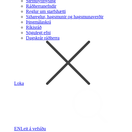
Stefnuyfirlýsing
Ráðherranefndir
Reglur um starfshætti
Siðareglur, hagsmunir og hagsmunaverðir
Þingmálaskrá
Ríkisráð
Sögulegt efni
Dagskrár ráðherra
Loka
EN
Leit á vefsíðu