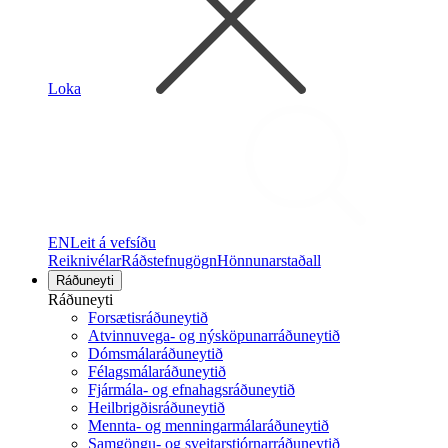
Loka
EN
Leit á vefsíðu
Reiknivélar
Ráðstefnugögn
Hönnunarstaðall
Ráðuneyti
Ráðuneyti
Forsætisráðuneytið
Atvinnuvega- og nýsköpunarráðuneytið
Dómsmálaráðuneytið
Félagsmálaráðuneytið
Fjármála- og efnahagsráðuneytið
Heilbrigðisráðuneytið
Mennta- og menningarmálaráðuneytið
Samgöngu- og sveitarstjórnarráðuneytið