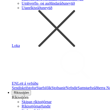
Umhverfis- og auðlindaráðuneytið
Utanríkisráðuneytið
Loka
EN
Leit á vefsíðu
Sendiskrifstofur
Starfsfólk
Stofnanir
Nefndir
Samstarfsráðherra N
Ríkisstjórn
Ríkisstjórn
Skipan ríkisstjórnar
Ríkisstjórnarfundir