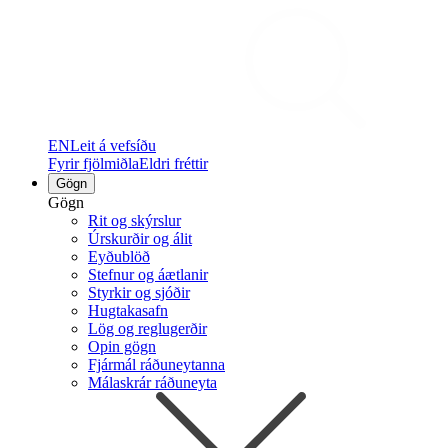
EN
Leit á vefsíðu
Fyrir fjölmiðla
Eldri fréttir
Gögn
Gögn
Rit og skýrslur
Úrskurðir og álit
Eyðublöð
Stefnur og áætlanir
Styrkir og sjóðir
Hugtakasafn
Lög og reglugerðir
Opin gögn
Fjármál ráðuneytanna
Málaskrár ráðuneyta