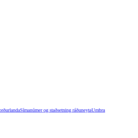
orðurlanda
Símanúmer og staðsetning ráðuneyta
Umbra