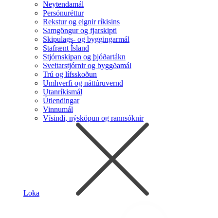
Neytendamál
Persónuréttur
Rekstur og eignir ríkisins
Samgöngur og fjarskipti
Skipulags- og byggingarmál
Stafrænt Ísland
Stjórnskipan og þjóðartákn
Sveitarstjórnir og byggðamál
Trú og lífsskoðun
Umhverfi og náttúruvernd
Utanríkismál
Útlendingar
Vinnumál
Vísindi, nýsköpun og rannsóknir
Loka