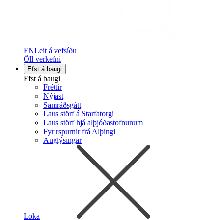
EN
Leit á vefsíðu
Öll verkefni
Efst á baugi
Efst á baugi
Fréttir
Nýjast
Samráðsgátt
Laus störf á Starfatorgi
Laus störf hjá alþjóðastofnunum
Fyrirspurnir frá Alþingi
Auglýsingar
Loka