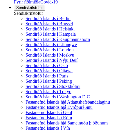
Fyrir fjölmiðla
Covid-19
Sendiskrifstofur
Sendiskrifstofur
Sendiráð Íslands í Berlín
Sendiráð Íslands í Brussel
Sendiráð Íslands í Helsinki
Sendiráð Íslands í Kampala
Sendiráð Íslands í Kaupmannahöfn
Sendiráð Íslands í Lilongwe
Sendiráð Íslands í London
Sendiráð Íslands í Moskvu
Sendiráð Íslands í Nýju Delí
Sendiráð Íslands í Osló
Sendiráð Íslands í Ottawa
Sendiráð Íslands í París
Sendiráð Íslands í Peking
Sendiráð Íslands í Stokkhólmi
Sendiráð Íslands í Tókýó
Sendiráð Íslands í Washington D.C.
Fastanefnd Íslands hjá Atlantshafsbandalaginu
Fastanefnd Íslands hjá Evrópuráðinu
Fastanefnd Íslands í Genf
Fastanefnd Íslands í Róm
Fastanefnd Íslands hjá Sameinuðu þjóðunum
Fastanefnd Íslands í Vín