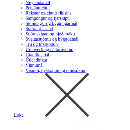
Neytendamál
Persónuréttur
Rekstur og eignir ríkisins
Samgöngur og fjarskipti
Skipulags- og byggingarmál
Stafrænt Ísland
Stjórnskipan og þjóðartákn
Sveitarstjórnir og byggðamál
Trú og lífsskoðun
Umhverfi og náttúruvernd
Utanríkismál
Útlendingar
Vinnumál
Vísindi, nýsköpun og rannsóknir
Loka