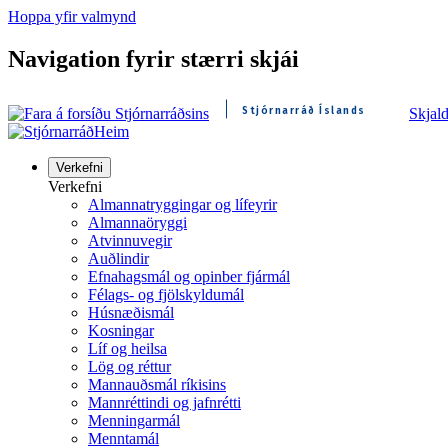
Hoppa yfir valmynd
Navigation fyrir stærri skjái
Stjórnarráð Íslands
Skjal
Heim
Verkefni
Verkefni
Almannatryggingar og lífeyrir
Almannaöryggi
Atvinnuvegir
Auðlindir
Efnahagsmál og opinber fjármál
Félags- og fjölskyldumál
Húsnæðismál
Kosningar
Líf og heilsa
Lög og réttur
Mannauðsmál ríkisins
Mannréttindi og jafnrétti
Menningarmál
Menntamál