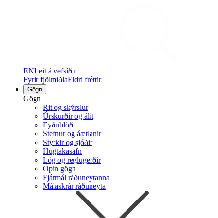
EN
Leit á vefsíðu
Fyrir fjölmiðla
Eldri fréttir
Gögn
Gögn
Rit og skýrslur
Úrskurðir og álit
Eyðublöð
Stefnur og áætlanir
Styrkir og sjóðir
Hugtakasafn
Lög og reglugerðir
Opin gögn
Fjármál ráðuneytanna
Málaskrár ráðuneyta