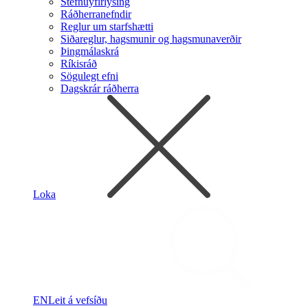
Stefnuyfirlýsing
Ráðherranefndir
Reglur um starfshætti
Siðareglur, hagsmunir og hagsmunaverðir
Þingmálaskrá
Ríkisráð
Sögulegt efni
Dagskrár ráðherra
Loka
EN
Leit á vefsíðu