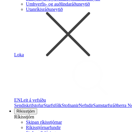
Umhverfis- og auðlindaráðuneytið
Utanríkisráðuneytið
Loka
EN
Leit á vefsíðu
Sendiskrifstofur
Starfsfólk
Stofnanir
Nefndir
Samstarfsráðherra N
Ríkisstjórn
Ríkisstjórn
Skipan ríkisstjórnar
Ríkisstjórnarfundir