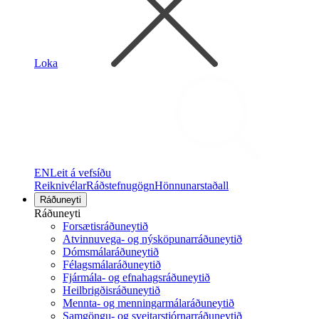
Loka
EN
Leit á vefsíðu
Reiknivélar
Ráðstefnugögn
Hönnunarstaðall
Ráðuneyti
Ráðuneyti
Forsætisráðuneytið
Atvinnuvega- og nýsköpunarráðuneytið
Dómsmálaráðuneytið
Félagsmálaráðuneytið
Fjármála- og efnahagsráðuneytið
Heilbrigðisráðuneytið
Mennta- og menningarmálaráðuneytið
Samgöngu- og sveitarstjórnarráðuneytið