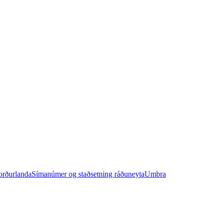
orðurlanda
Símanúmer og staðsetning ráðuneyta
Umbra