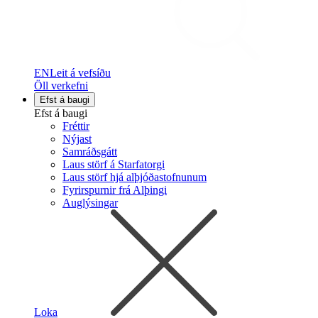
EN
Leit á vefsíðu
Öll verkefni
Efst á baugi
Efst á baugi
Fréttir
Nýjast
Samráðsgátt
Laus störf á Starfatorgi
Laus störf hjá alþjóðastofnunum
Fyrirspurnir frá Alþingi
Auglýsingar
Loka