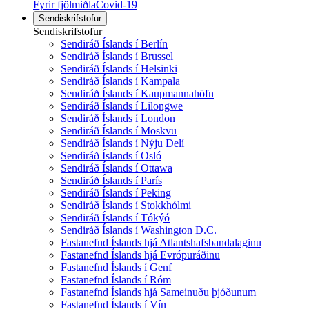
Fyrir fjölmiðla
Covid-19
Sendiskrifstofur
Sendiskrifstofur
Sendiráð Íslands í Berlín
Sendiráð Íslands í Brussel
Sendiráð Íslands í Helsinki
Sendiráð Íslands í Kampala
Sendiráð Íslands í Kaupmannahöfn
Sendiráð Íslands í Lilongwe
Sendiráð Íslands í London
Sendiráð Íslands í Moskvu
Sendiráð Íslands í Nýju Delí
Sendiráð Íslands í Osló
Sendiráð Íslands í Ottawa
Sendiráð Íslands í París
Sendiráð Íslands í Peking
Sendiráð Íslands í Stokkhólmi
Sendiráð Íslands í Tókýó
Sendiráð Íslands í Washington D.C.
Fastanefnd Íslands hjá Atlantshafsbandalaginu
Fastanefnd Íslands hjá Evrópuráðinu
Fastanefnd Íslands í Genf
Fastanefnd Íslands í Róm
Fastanefnd Íslands hjá Sameinuðu þjóðunum
Fastanefnd Íslands í Vín