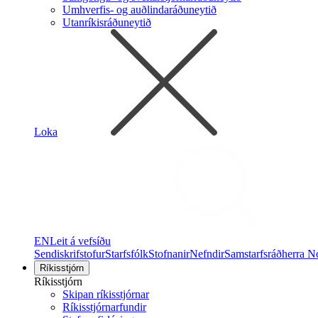
Umhverfis- og auðlindaráðuneytið
Utanríkisráðuneytið
Loka
EN
Leit á vefsíðu
Sendiskrifstofur
Starfsfólk
Stofnanir
Nefndir
Samstarfsráðherra N
Ríkisstjórn
Ríkisstjórn
Skipan ríkisstjórnar
Ríkisstjórnarfundir