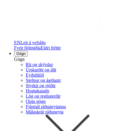
EN
Leit á vefsíðu
Fyrir fjölmiðla
Eldri fréttir
Gögn
Gögn
Rit og skýrslur
Úrskurðir og álit
Eyðublöð
Stefnur og áætlanir
Styrkir og sjóðir
Hugtakasafn
Lög og reglugerðir
Opin gögn
Fjármál ráðuneytanna
Málaskrár ráðuneyta