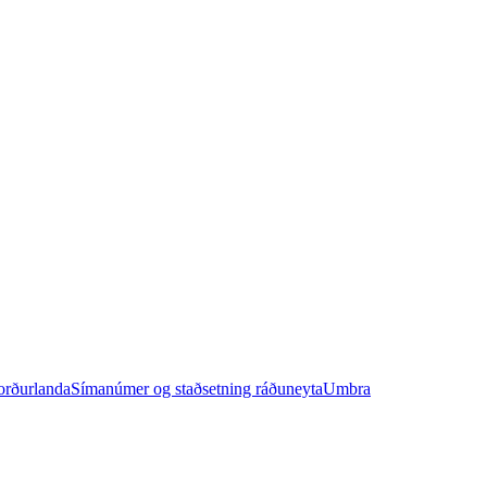
orðurlanda
Símanúmer og staðsetning ráðuneyta
Umbra