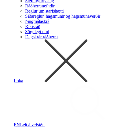
Stefnuyfirlýsing
Ráðherranefndir
Reglur um starfshætti
Siðareglur, hagsmunir og hagsmunaverðir
Þingmálaskrá
Ríkisráð
Sögulegt efni
Dagskrár ráðherra
Loka
EN
Leit á vefsíðu