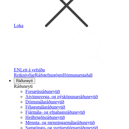
Loka
EN
Leit á vefsíðu
Reiknivélar
Ráðstefnugögn
Hönnunarstaðall
Ráðuneyti
Ráðuneyti
Forsætisráðuneytið
Atvinnuvega- og nýsköpunarráðuneytið
Dómsmálaráðuneytið
Félagsmálaráðuneytið
Fjármála- og efnahagsráðuneytið
Heilbrigðisráðuneytið
Mennta- og menningarmálaráðuneytið
Samgöngu- og sveitarstjórnarráðuneytið