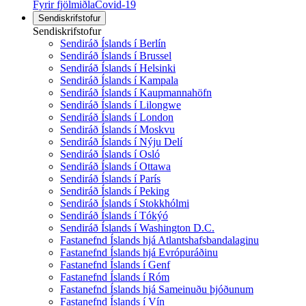
Fyrir fjölmiðla
Covid-19
Sendiskrifstofur
Sendiskrifstofur
Sendiráð Íslands í Berlín
Sendiráð Íslands í Brussel
Sendiráð Íslands í Helsinki
Sendiráð Íslands í Kampala
Sendiráð Íslands í Kaupmannahöfn
Sendiráð Íslands í Lilongwe
Sendiráð Íslands í London
Sendiráð Íslands í Moskvu
Sendiráð Íslands í Nýju Delí
Sendiráð Íslands í Osló
Sendiráð Íslands í Ottawa
Sendiráð Íslands í París
Sendiráð Íslands í Peking
Sendiráð Íslands í Stokkhólmi
Sendiráð Íslands í Tókýó
Sendiráð Íslands í Washington D.C.
Fastanefnd Íslands hjá Atlantshafsbandalaginu
Fastanefnd Íslands hjá Evrópuráðinu
Fastanefnd Íslands í Genf
Fastanefnd Íslands í Róm
Fastanefnd Íslands hjá Sameinuðu þjóðunum
Fastanefnd Íslands í Vín