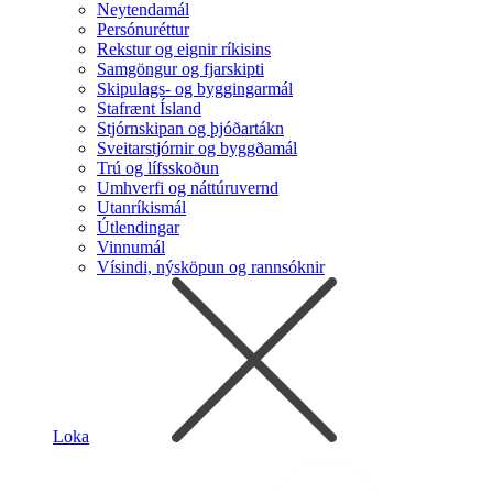
Neytendamál
Persónuréttur
Rekstur og eignir ríkisins
Samgöngur og fjarskipti
Skipulags- og byggingarmál
Stafrænt Ísland
Stjórnskipan og þjóðartákn
Sveitarstjórnir og byggðamál
Trú og lífsskoðun
Umhverfi og náttúruvernd
Utanríkismál
Útlendingar
Vinnumál
Vísindi, nýsköpun og rannsóknir
Loka