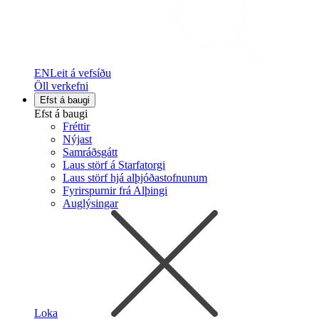
EN
Leit á vefsíðu
Öll verkefni
Efst á baugi
Efst á baugi
Fréttir
Nýjast
Samráðsgátt
Laus störf á Starfatorgi
Laus störf hjá alþjóðastofnunum
Fyrirspurnir frá Alþingi
Auglýsingar
Loka