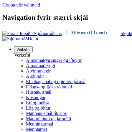
Hoppa yfir valmynd
Navigation fyrir stærri skjái
Stjórnarráð Íslands
Skjal
Heim
Verkefni
Verkefni
Almannatryggingar og lífeyrir
Almannaöryggi
Atvinnuvegir
Auðlindir
Efnahagsmál og opinber fjármál
Félags- og fjölskyldumál
Húsnæðismál
Kosningar
Líf og heilsa
Lög og réttur
Mannauðsmál ríkisins
Mannréttindi og jafnrétti
Menningarmál
Menntamál