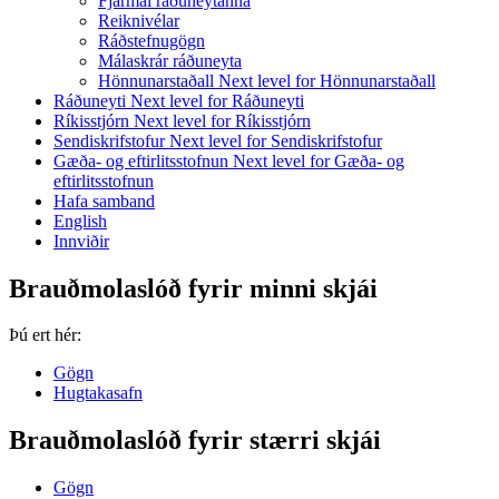
Fjármál ráðuneytanna
Reiknivélar
Ráðstefnugögn
Málaskrár ráðuneyta
Hönnunarstaðall
Next level for Hönnunarstaðall
Ráðuneyti
Next level for Ráðuneyti
Ríkisstjórn
Next level for Ríkisstjórn
Sendiskrifstofur
Next level for Sendiskrifstofur
Gæða- og eftirlitsstofnun
Next level for Gæða- og
eftirlitsstofnun
Hafa samband
English
Innviðir
Brauðmolaslóð fyrir minni skjái
Þú ert hér:
Gögn
Hugtakasafn
Brauðmolaslóð fyrir stærri skjái
Gögn