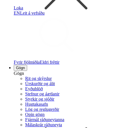
Loka
EN
Leit á vefsíðu
Fyrir fjölmiðla
Eldri fréttir
Gögn
Gögn
Rit og skýrslur
Úrskurðir og álit
Eyðublöð
Stefnur og áætlanir
Styrkir og sjóðir
Hugtakasafn
Lög og reglugerðir
Opin gögn
Fjármál ráðuneytanna
Málaskrár ráðuneyta