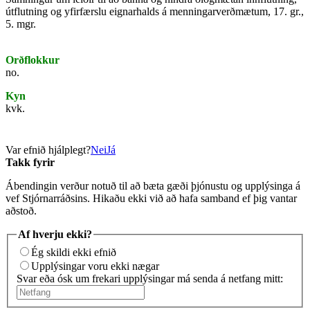
útflutning og yfirfærslu eignarhalds á menningarverðmætum, 17. gr.,
5. mgr.
Orðflokkur
no.
Kyn
kvk.
Var efnið hjálplegt?
Nei
Já
Takk fyrir
Ábendingin verður notuð til að bæta gæði þjónustu og upplýsinga á
vef Stjórnarráðsins. Hikaðu ekki við að hafa samband ef þig vantar
aðstoð.
Af hverju ekki?
Ég skildi ekki efnið
Upplýsingar voru ekki nægar
Svar eða ósk um frekari upplýsingar má senda á netfang mitt: