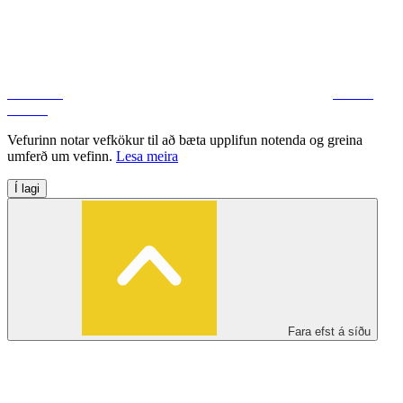
Facebook
Deila á
Twitter
Vefurinn notar vefkökur til að bæta upplifun notenda og greina
umferð um vefinn.
Lesa meira
Í lagi
Fara efst á síðu