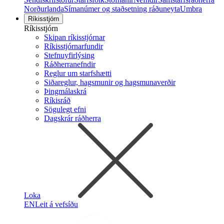
Norðurlanda
Símanúmer og staðsetning ráðuneyta
Umbra
Ríkisstjórn
Ríkisstjórn
Skipan ríkisstjórnar
Ríkisstjórnarfundir
Stefnuyfirlýsing
Ráðherranefndir
Reglur um starfshætti
Siðareglur, hagsmunir og hagsmunaverðir
Þingmálaskrá
Ríkisráð
Sögulegt efni
Dagskrár ráðherra
Loka
EN
Leit á vefsíðu