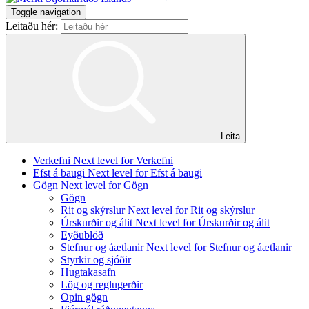
Toggle navigation
Leitaðu hér:
Leita
Verkefni
Next level for Verkefni
Efst á baugi
Next level for Efst á baugi
Gögn
Next level for Gögn
Gögn
Rit og skýrslur
Next level for Rit og skýrslur
Úrskurðir og álit
Next level for Úrskurðir og álit
Eyðublöð
Stefnur og áætlanir
Next level for Stefnur og áætlanir
Styrkir og sjóðir
Hugtakasafn
Lög og reglugerðir
Opin gögn