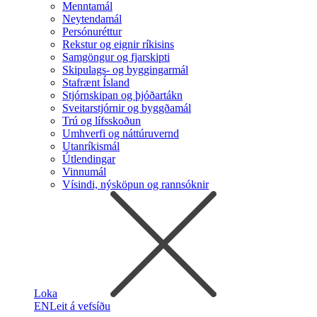
Menntamál
Neytendamál
Persónuréttur
Rekstur og eignir ríkisins
Samgöngur og fjarskipti
Skipulags- og byggingarmál
Stafrænt Ísland
Stjórnskipan og þjóðartákn
Sveitarstjórnir og byggðamál
Trú og lífsskoðun
Umhverfi og náttúruvernd
Utanríkismál
Útlendingar
Vinnumál
Vísindi, nýsköpun og rannsóknir
Loka
EN
Leit á vefsíðu