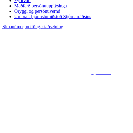
Fyrirvari
Meðferð persónuupplýsinga
Öryggi og persónuvernd
Umbra - þjónustumiðstöð Stjórnarráðsins
Símanúmer, netföng, staðsetning
Sjá kort af
ráðuneytum
Deila á