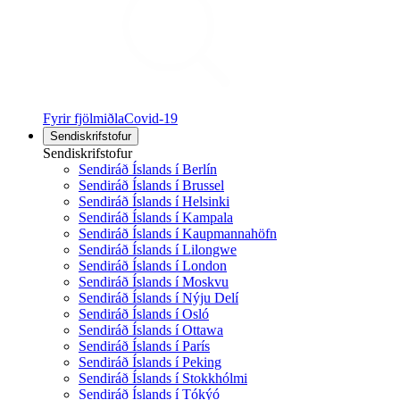
Fyrir fjölmiðla
Covid-19
Sendiskrifstofur
Sendiskrifstofur
Sendiráð Íslands í Berlín
Sendiráð Íslands í Brussel
Sendiráð Íslands í Helsinki
Sendiráð Íslands í Kampala
Sendiráð Íslands í Kaupmannahöfn
Sendiráð Íslands í Lilongwe
Sendiráð Íslands í London
Sendiráð Íslands í Moskvu
Sendiráð Íslands í Nýju Delí
Sendiráð Íslands í Osló
Sendiráð Íslands í Ottawa
Sendiráð Íslands í París
Sendiráð Íslands í Peking
Sendiráð Íslands í Stokkhólmi
Sendiráð Íslands í Tókýó