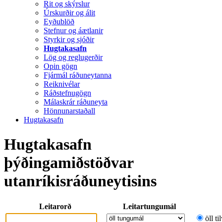
Rit og skýrslur
Úrskurðir og álit
Eyðublöð
Stefnur og áætlanir
Styrkir og sjóðir
Hugtakasafn
Lög og reglugerðir
Opin gögn
Fjármál ráðuneytanna
Reiknivélar
Ráðstefnugögn
Málaskrár ráðuneyta
Hönnunarstaðall
Hugtakasafn
Hugtakasafn
þýðingamiðstöðvar
utanríkisráðuneytisins
Leitarorð
Leitartungumál
öll ti