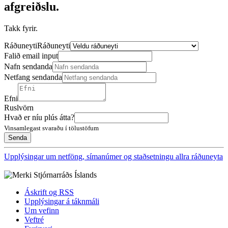
afgreiðslu.
Takk fyrir.
Ráðuneyti
Ráðuneyti
Falið email input
Nafn sendanda
Netfang sendanda
Efni
Ruslvörn
Hvað er níu plús átta?
Vinsamlegast svaraðu í tölustöfum
Upplýsingar um netföng, símanúmer og staðsetningu allra ráðuneyta
Áskrift og RSS
Upplýsingar á táknmáli
Um vefinn
Veftré