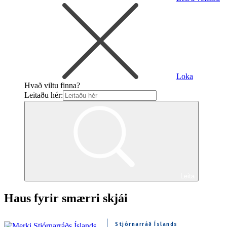
Loka
Hvað viltu finna?
Leitaðu hér:
Leita
Haus fyrir smærri skjái
Stjórnarráð Íslands