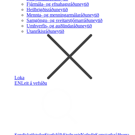
Fjármála- og efnahagsráðuneytið
Heilbrigðisráðuneytið
Mennta- og menningarmálaráðuneytið
Samgöngu- og sveitarstjórnarráðuneytið
Umhverfis- og auðlindaráðuneytið
Utanríkisráðuneytið
Loka
EN
Leit á vefsíðu
Sendiskrifstofur
Starfsfólk
Stofnanir
Nefndir
Samstarfsráðherra