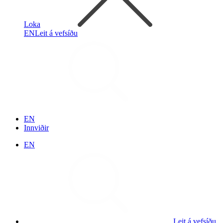
Loka
EN
Leit á vefsíðu
EN
Innviðir
EN
Leit á vefsíðu