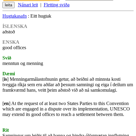
Nánari leit
|
Fletting sviða
Hugtakasafn
: Eitt hugtak
ÍSLENSKA
aðstoð
ENSKA
good offices
Svið
menntun og menning
Dæmi
[
is
] Menningarmálastofnunin getur, að beiðni að minnsta kosti
tveggja ríkja sem eru aðilar að þessum samningi og eiga í deilum um
framkvæmd hans, veitt þeim aðstoð við að ná samkomulagi.
[
en
] At the request of at least two States Parties to this Convention
which are engaged in a dispute over its implementation, UNESCO
may extend its good offices to reach a settlement between them.
Rit
Samningur um leiðir til að banna og hindra ólögmætan innflutning,