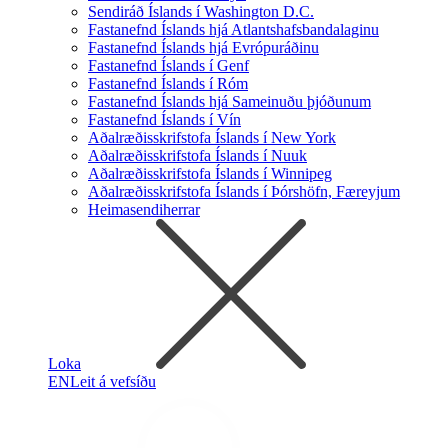
Sendiráð Íslands í Washington D.C.
Fastanefnd Íslands hjá Atlantshafsbandalaginu
Fastanefnd Íslands hjá Evrópuráðinu
Fastanefnd Íslands í Genf
Fastanefnd Íslands í Róm
Fastanefnd Íslands hjá Sameinuðu þjóðunum
Fastanefnd Íslands í Vín
Aðalræðisskrifstofa Íslands í New York
Aðalræðisskrifstofa Íslands í Nuuk
Aðalræðisskrifstofa Íslands í Winnipeg
Aðalræðisskrifstofa Íslands í Þórshöfn, Færeyjum
Heimasendiherrar
Loka
EN
Leit á vefsíðu