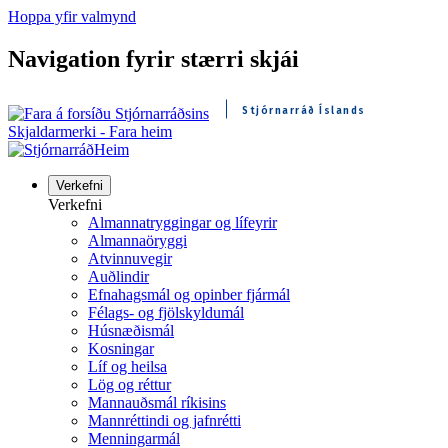
Hoppa yfir valmynd
Navigation fyrir stærri skjái
Stjórnarráð Íslands
Skjaldarmerki - Fara heim
Heim
Verkefni
Verkefni
Almannatryggingar og lífeyrir
Almannaöryggi
Atvinnuvegir
Auðlindir
Efnahagsmál og opinber fjármál
Félags- og fjölskyldumál
Húsnæðismál
Kosningar
Líf og heilsa
Lög og réttur
Mannauðsmál ríkisins
Mannréttindi og jafnrétti
Menningarmál