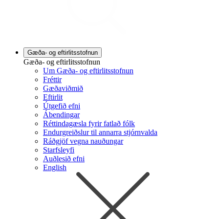
Gæða- og eftirlitsstofnun
Gæða- og eftirlitsstofnun
Um Gæða- og eftirlitsstofnun
Fréttir
Gæðaviðmið
Eftirlit
Útgefið efni
Ábendingar
Réttindagæsla fyrir fatlað fólk
Endurgreiðslur til annarra stjórnvalda
Ráðgjöf vegna nauðungar
Starfsleyfi
Auðlesið efni
English