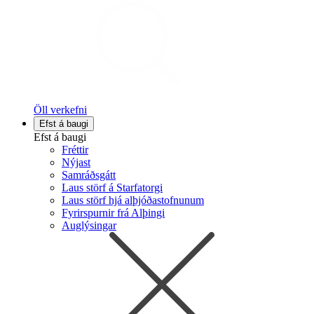
Öll verkefni
Efst á baugi
Efst á baugi
Fréttir
Nýjast
Samráðsgátt
Laus störf á Starfatorgi
Laus störf hjá alþjóðastofnunum
Fyrirspurnir frá Alþingi
Auglýsingar