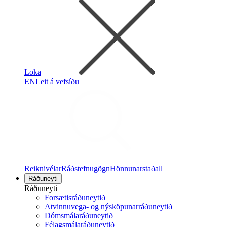
Loka
EN
Leit á vefsíðu
Reiknivélar
Ráðstefnugögn
Hönnunarstaðall
Ráðuneyti
Ráðuneyti
Forsætisráðuneytið
Atvinnuvega- og nýsköpunarráðuneytið
Dómsmálaráðuneytið
Félagsmálaráðuneytið