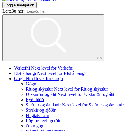
Toggle navigation
Leitaðu hér:
Leita
Verkefni
Next level for Verkefni
Efst á baugi
Next level for Efst á baugi
Gögn
Next level for Gögn
Gögn
Rit og skýrslur
Next level for Rit og skýrslur
Úrskurðir og álit
Next level for Úrskurðir og álit
Eyðublöð
Stefnur og áætlanir
Next level for Stefnur og áætlanir
Styrkir og sjóðir
Hugtakasafn
Lög og reglugerðir
Opin gögn