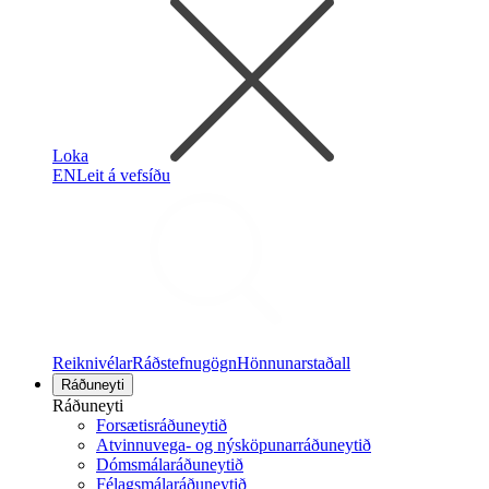
Loka
EN
Leit á vefsíðu
Reiknivélar
Ráðstefnugögn
Hönnunarstaðall
Ráðuneyti
Ráðuneyti
Forsætisráðuneytið
Atvinnuvega- og nýsköpunarráðuneytið
Dómsmálaráðuneytið
Félagsmálaráðuneytið