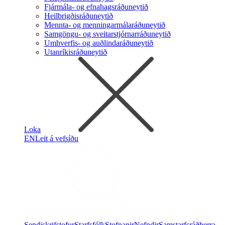
Fjármála- og efnahagsráðuneytið
Heilbrigðisráðuneytið
Mennta- og menningarmálaráðuneytið
Samgöngu- og sveitarstjórnarráðuneytið
Umhverfis- og auðlindaráðuneytið
Utanríkisráðuneytið
Loka
EN
Leit á vefsíðu
Sendiskrifstofur
Starfsfólk
Stofnanir
Nefndir
Samstarfsráðherra