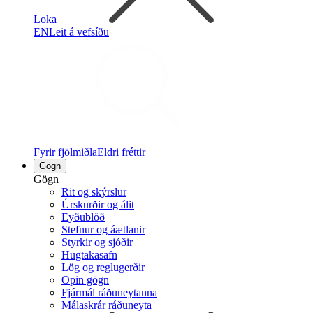
Loka
EN
Leit á vefsíðu
Fyrir fjölmiðla
Eldri fréttir
Gögn
Gögn
Rit og skýrslur
Úrskurðir og álit
Eyðublöð
Stefnur og áætlanir
Styrkir og sjóðir
Hugtakasafn
Lög og reglugerðir
Opin gögn
Fjármál ráðuneytanna
Málaskrár ráðuneyta