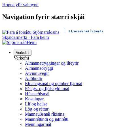
Hoppa yfir valmynd
Navigation fyrir stærri skjái
Stjórnarráð Íslands
Skjaldarmerki - Fara heim
Heim
Verkefni
Verkefni
Almannatryggingar og lífeyrir
Almannaöryggi
Atvinnuvegir
Auðlindir
Efnahagsmál og opinber fjármál
Félags- og fjölskyldumál
Húsnæðismál
Kosningar
Líf og heilsa
Lög og réttur
Mannauðsmál ríkisins
Mannréttindi og jafnrétti
Menningarmál