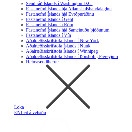
Sendiráð Íslands í Washington D.C.
Fastanefnd Íslands hjá Atlantshafsbandalaginu
Fastanefnd Íslands hjá Evrópuráðinu
Fastanefnd Íslands í Genf
Fastanefnd Íslands í Róm
Fastanefnd Íslands hjá Sameinuðu þjóðunum
Fastanefnd Íslands í Vín
Aðalræðisskrifstofa Íslands í New York
Aðalræðisskrifstofa Íslands í Nuuk
Aðalræðisskrifstofa Íslands í Winnipeg
Aðalræðisskrifstofa Íslands í Þórshöfn, Færeyjum
Heimasendiherrar
Loka
EN
Leit á vefsíðu