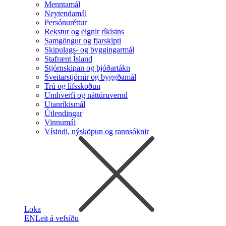
Menntamál
Neytendamál
Persónuréttur
Rekstur og eignir ríkisins
Samgöngur og fjarskipti
Skipulags- og byggingarmál
Stafrænt Ísland
Stjórnskipan og þjóðartákn
Sveitarstjórnir og byggðamál
Trú og lífsskoðun
Umhverfi og náttúruvernd
Utanríkismál
Útlendingar
Vinnumál
Vísindi, nýsköpun og rannsóknir
Loka
EN
Leit á vefsíðu