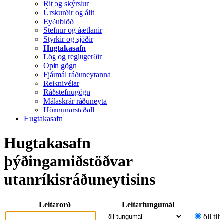
Rit og skýrslur
Úrskurðir og álit
Eyðublöð
Stefnur og áætlanir
Styrkir og sjóðir
Hugtakasafn
Lög og reglugerðir
Opin gögn
Fjármál ráðuneytanna
Reiknivélar
Ráðstefnugögn
Málaskrár ráðuneyta
Hönnunarstaðall
Hugtakasafn
Hugtakasafn
þýðingamiðstöðvar
utanríkisráðuneytisins
Leitarorð
Leitartungumál
öll ti