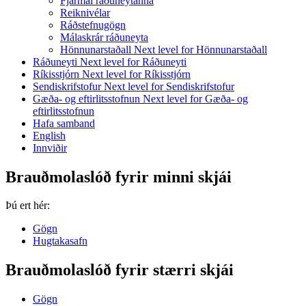
Fjármál ráðuneytanna
Reiknivélar
Ráðstefnugögn
Málaskrár ráðuneyta
Hönnunarstaðall
Next level for Hönnunarstaðall
Ráðuneyti
Next level for Ráðuneyti
Ríkisstjórn
Next level for Ríkisstjórn
Sendiskrifstofur
Next level for Sendiskrifstofur
Gæða- og eftirlitsstofnun
Next level for Gæða- og
eftirlitsstofnun
Hafa samband
English
Innviðir
Brauðmolaslóð fyrir minni skjái
Þú ert hér:
Gögn
Hugtakasafn
Brauðmolaslóð fyrir stærri skjái
Gögn