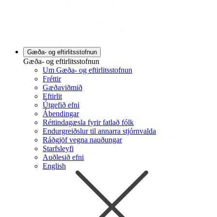
Gæða- og eftirlitsstofnun
Gæða- og eftirlitsstofnun
Um Gæða- og eftirlitsstofnun
Fréttir
Gæðaviðmið
Eftirlit
Útgefið efni
Ábendingar
Réttindagæsla fyrir fatlað fólk
Endurgreiðslur til annarra stjórnvalda
Ráðgjöf vegna nauðungar
Starfsleyfi
Auðlesið efni
English