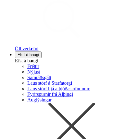
Öll verkefni
Efst á baugi
Efst á baugi
Fréttir
Nýjast
Samráðsgátt
Laus störf á Starfatorgi
Laus störf hjá alþjóðastofnunum
Fyrirspurnir frá Alþingi
Auglýsingar