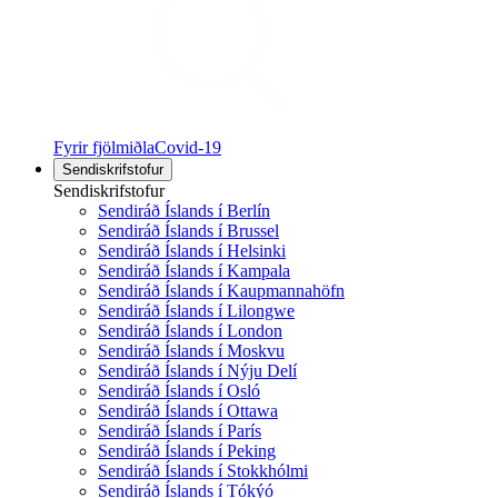
Fyrir fjölmiðla
Covid-19
Sendiskrifstofur
Sendiskrifstofur
Sendiráð Íslands í Berlín
Sendiráð Íslands í Brussel
Sendiráð Íslands í Helsinki
Sendiráð Íslands í Kampala
Sendiráð Íslands í Kaupmannahöfn
Sendiráð Íslands í Lilongwe
Sendiráð Íslands í London
Sendiráð Íslands í Moskvu
Sendiráð Íslands í Nýju Delí
Sendiráð Íslands í Osló
Sendiráð Íslands í Ottawa
Sendiráð Íslands í París
Sendiráð Íslands í Peking
Sendiráð Íslands í Stokkhólmi
Sendiráð Íslands í Tókýó