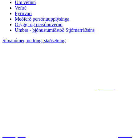
Um vefinn
Veftré
Fyrirvari
Meðferð persónuupplýsinga
Öryggi og persónuvernd
Umbra - þjónustumiðstöð Stjórnarráðsins
Símanúmer, netföng, staðsetning
Sjá kort af
ráðuneytum
Deila á