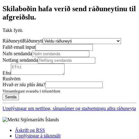
Skilaboðin hafa verið send ráðuneytinu til
afgreiðslu.
Takk fyrir.
Ráðuneyti
Ráðuneyti
Falið email input
Nafn sendanda
Netfang sendanda
Efni
Ruslvörn
Hvað er níu plús átta?
Vinsamlegast svaraðu í tölustöfum
Upplýsingar um netföng, símanúmer og staðsetningu allra ráðuneyta
Áskrift og RSS
Upplýsingar á táknmáli