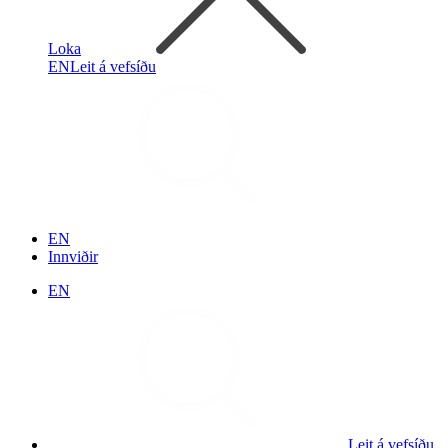
Loka
EN
Leit á vefsíðu
EN
Innviðir
EN
Leit á vefsíðu