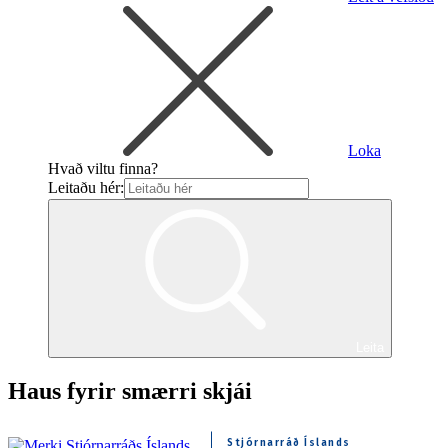
Loka
Hvað viltu finna?
Leitaðu hér:
Leita
Haus fyrir smærri skjái
Stjórnarráð Íslands