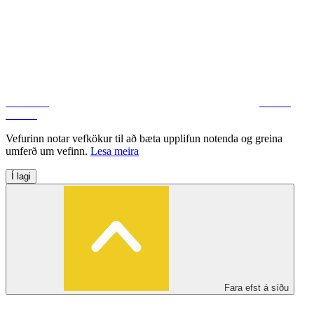
Facebook
Deila á
Twitter
Vefurinn notar vefkökur til að bæta upplifun notenda og greina
umferð um vefinn.
Lesa meira
Í lagi
Fara efst á síðu