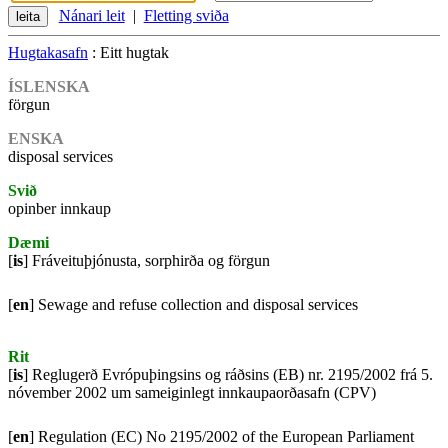
Nánari leit
|
Fletting sviða
Hugtakasafn
: Eitt hugtak
ÍSLENSKA
förgun
ENSKA
disposal services
Svið
opinber innkaup
Dæmi
[
is
] Fráveituþjónusta, sorphirða og förgun
[
en
] Sewage and refuse collection and disposal services
Rit
[
is
] Reglugerð Evrópuþingsins og ráðsins (EB) nr. 2195/2002 frá 5.
nóvember 2002 um sameiginlegt innkaupaorðasafn (CPV)
[
en
] Regulation (EC) No 2195/2002 of the European Parliament