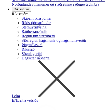
Norðurlanda
Símanúmer og staðsetning ráðuneyta
Umbra
Ríkisstjórn
Ríkisstjórn
Skipan ríkisstjórnar
Ríkisstjórnarfundir
Stefnuyfirlýsing
Ráðherranefndir
Reglur um starfshætti
Siðareglur, hagsmunir og hagsmunaverðir
Þingmálaskrá
Ríkisráð
Sögulegt efni
Dagskrár ráðherra
Loka
EN
Leit á vefsíðu