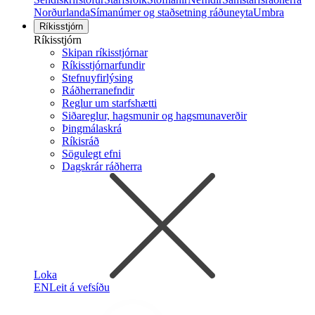
Norðurlanda
Símanúmer og staðsetning ráðuneyta
Umbra
Ríkisstjórn
Ríkisstjórn
Skipan ríkisstjórnar
Ríkisstjórnarfundir
Stefnuyfirlýsing
Ráðherranefndir
Reglur um starfshætti
Siðareglur, hagsmunir og hagsmunaverðir
Þingmálaskrá
Ríkisráð
Sögulegt efni
Dagskrár ráðherra
Loka
EN
Leit á vefsíðu