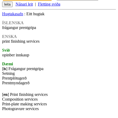
Nánari leit
|
Fletting sviða
Hugtakasafn
: Eitt hugtak
ÍSLENSKA
frágangur prentgripa
ENSKA
print finishing services
Svið
opinber innkaup
Dæmi
[
is
] Frágangur prentgripa
Setning
Prentplötugerð
Prentmyndagerð
[
en
] Print finishing services
Composition services
Print-plate making services
Photogravure services