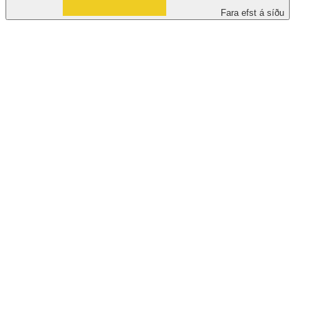
Fara efst á síðu