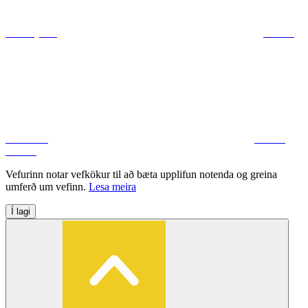
ráðuneytum
Deila á
Facebook
Deila á
Twitter
Vefurinn notar vefkökur til að bæta upplifun notenda og greina
umferð um vefinn.
Lesa meira
Í lagi