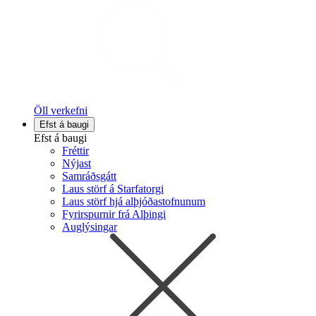
Öll verkefni
Efst á baugi
Efst á baugi
Fréttir
Nýjast
Samráðsgátt
Laus störf á Starfatorgi
Laus störf hjá alþjóðastofnunum
Fyrirspurnir frá Alþingi
Auglýsingar