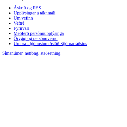
Áskrift og RSS
Upplýsingar á táknmáli
Um vefinn
Veftré
Fyrirvari
Meðferð persónuupplýsinga
Öryggi og persónuvernd
Umbra - þjónustumiðstöð Stjórnarráðsins
Símanúmer, netföng, staðsetning
Sjá kort af