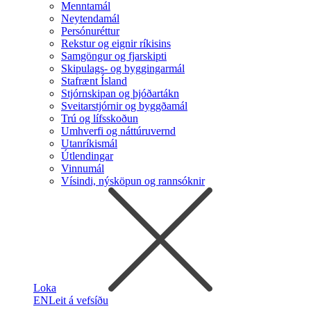
Menntamál
Neytendamál
Persónuréttur
Rekstur og eignir ríkisins
Samgöngur og fjarskipti
Skipulags- og byggingarmál
Stafrænt Ísland
Stjórnskipan og þjóðartákn
Sveitarstjórnir og byggðamál
Trú og lífsskoðun
Umhverfi og náttúruvernd
Utanríkismál
Útlendingar
Vinnumál
Vísindi, nýsköpun og rannsóknir
Loka
EN
Leit á vefsíðu