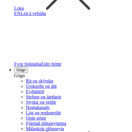
Loka
EN
Leit á vefsíðu
Fyrir fjölmiðla
Eldri fréttir
Gögn
Gögn
Rit og skýrslur
Úrskurðir og álit
Eyðublöð
Stefnur og áætlanir
Styrkir og sjóðir
Hugtakasafn
Lög og reglugerðir
Opin gögn
Fjármál ráðuneytanna
Málaskrár ráðuneyta