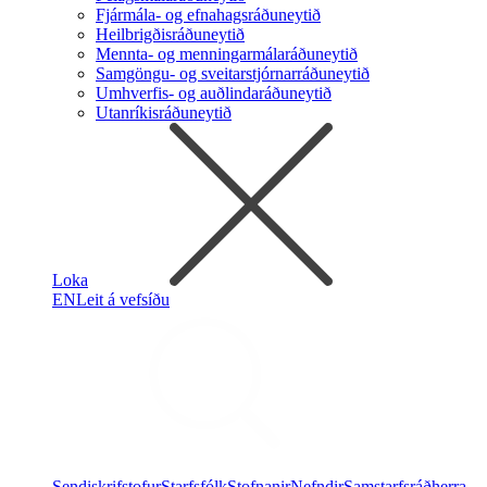
Fjármála- og efnahagsráðuneytið
Heilbrigðisráðuneytið
Mennta- og menningarmálaráðuneytið
Samgöngu- og sveitarstjórnarráðuneytið
Umhverfis- og auðlindaráðuneytið
Utanríkisráðuneytið
Loka
EN
Leit á vefsíðu
Sendiskrifstofur
Starfsfólk
Stofnanir
Nefndir
Samstarfsráðherra