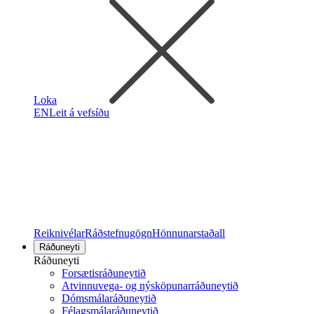
Loka
EN
Leit á vefsíðu
Reiknivélar
Ráðstefnugögn
Hönnunarstaðall
Ráðuneyti
Ráðuneyti
Forsætisráðuneytið
Atvinnuvega- og nýsköpunarráðuneytið
Dómsmálaráðuneytið
Félagsmálaráðuneytið