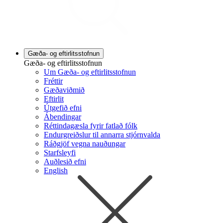
Gæða- og eftirlitsstofnun
Gæða- og eftirlitsstofnun
Um Gæða- og eftirlitsstofnun
Fréttir
Gæðaviðmið
Eftirlit
Útgefið efni
Ábendingar
Réttindagæsla fyrir fatlað fólk
Endurgreiðslur til annarra stjórnvalda
Ráðgjöf vegna nauðungar
Starfsleyfi
Auðlesið efni
English