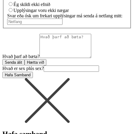
Ég skildi ekki efnið
Upplýsingar voru ekki nægar
Svar eða ósk um frekari upplýsingar má senda á netfang mitt:
Hvað þarf að bæta?
Senda álit
Hætta við
Hvað er sex plús sex?
Hafa Samband
Hafa samband