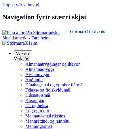
Hoppa yfir valmynd
Navigation fyrir stærri skjái
Stjórnarráð Íslands
Skjaldarmerki - Fara heim
Heim
Verkefni
Verkefni
Almannatryggingar og lífeyrir
Almannaöryggi
Atvinnuvegir
Auðlindir
Efnahagsmál og opinber fjármál
Félags- og fjölskyldumál
Húsnæðismál
Kosningar
Líf og heilsa
Lög og réttur
Mannauðsmál ríkisins
Mannréttindi og jafnrétti
Menningarmál