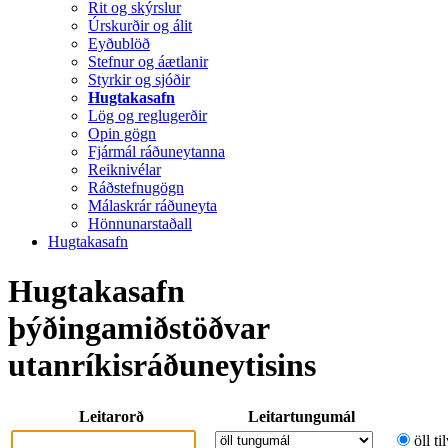
Rit og skýrslur
Úrskurðir og álit
Eyðublöð
Stefnur og áætlanir
Styrkir og sjóðir
Hugtakasafn
Lög og reglugerðir
Opin gögn
Fjármál ráðuneytanna
Reiknivélar
Ráðstefnugögn
Málaskrár ráðuneyta
Hönnunarstaðall
Hugtakasafn
Hugtakasafn
þýðingamiðstöðvar
utanríkisráðuneytisins
Leitarorð
Leitartungumál
öll ti