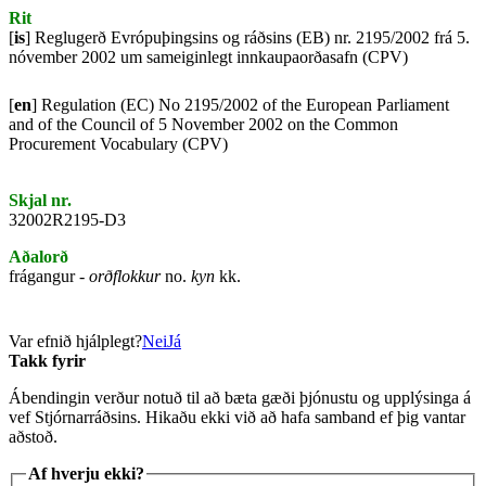
Rit
[
is
] Reglugerð Evrópuþingsins og ráðsins (EB) nr. 2195/2002 frá 5.
nóvember 2002 um sameiginlegt innkaupaorðasafn (CPV)
[
en
] Regulation (EC) No 2195/2002 of the European Parliament
and of the Council of 5 November 2002 on the Common
Procurement Vocabulary (CPV)
Skjal nr.
32002R2195-D3
Aðalorð
frágangur -
orðflokkur
no.
kyn
kk.
Var efnið hjálplegt?
Nei
Já
Takk fyrir
Ábendingin verður notuð til að bæta gæði þjónustu og upplýsinga á
vef Stjórnarráðsins. Hikaðu ekki við að hafa samband ef þig vantar
aðstoð.
Af hverju ekki?