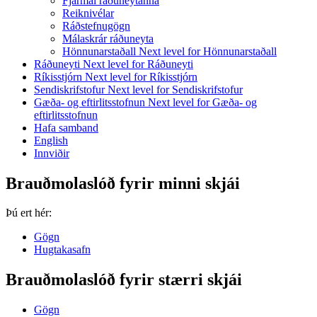
Fjármál ráðuneytanna
Reiknivélar
Ráðstefnugögn
Málaskrár ráðuneyta
Hönnunarstaðall
Next level for Hönnunarstaðall
Ráðuneyti
Next level for Ráðuneyti
Ríkisstjórn
Next level for Ríkisstjórn
Sendiskrifstofur
Next level for Sendiskrifstofur
Gæða- og eftirlitsstofnun
Next level for Gæða- og
eftirlitsstofnun
Hafa samband
English
Innviðir
Brauðmolaslóð fyrir minni skjái
Þú ert hér:
Gögn
Hugtakasafn
Brauðmolaslóð fyrir stærri skjái
Gögn