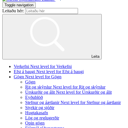
Toggle navigation
Leitaðu hér:
Leita
Verkefni
Next level for Verkefni
Efst á baugi
Next level for Efst á baugi
Gögn
Next level for Gögn
Gögn
Rit og skýrslur
Next level for Rit og skýrslur
Úrskurðir og álit
Next level for Úrskurðir og álit
Eyðublöð
Stefnur og áætlanir
Next level for Stefnur og áætlanir
Styrkir og sjóðir
Hugtakasafn
Lög og reglugerðir
Opin gögn