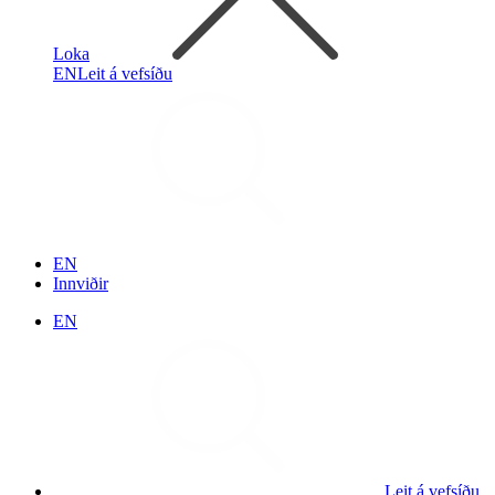
Loka
EN
Leit á vefsíðu
EN
Innviðir
EN
Leit á vefsíðu