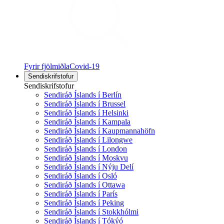
Fyrir fjölmiðla
Covid-19
Sendiskrifstofur
Sendiskrifstofur
Sendiráð Íslands í Berlín
Sendiráð Íslands í Brussel
Sendiráð Íslands í Helsinki
Sendiráð Íslands í Kampala
Sendiráð Íslands í Kaupmannahöfn
Sendiráð Íslands í Lilongwe
Sendiráð Íslands í London
Sendiráð Íslands í Moskvu
Sendiráð Íslands í Nýju Delí
Sendiráð Íslands í Osló
Sendiráð Íslands í Ottawa
Sendiráð Íslands í París
Sendiráð Íslands í Peking
Sendiráð Íslands í Stokkhólmi
Sendiráð Íslands í Tókýó