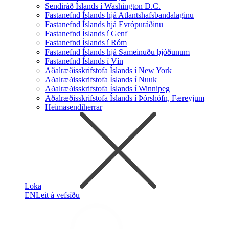
Sendiráð Íslands í Washington D.C.
Fastanefnd Íslands hjá Atlantshafsbandalaginu
Fastanefnd Íslands hjá Evrópuráðinu
Fastanefnd Íslands í Genf
Fastanefnd Íslands í Róm
Fastanefnd Íslands hjá Sameinuðu þjóðunum
Fastanefnd Íslands í Vín
Aðalræðisskrifstofa Íslands í New York
Aðalræðisskrifstofa Íslands í Nuuk
Aðalræðisskrifstofa Íslands í Winnipeg
Aðalræðisskrifstofa Íslands í Þórshöfn, Færeyjum
Heimasendiherrar
Loka
EN
Leit á vefsíðu