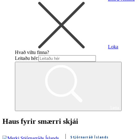
Loka
Hvað viltu finna?
Leitaðu hér:
Leita
Haus fyrir smærri skjái
Stjórnarráð Íslands