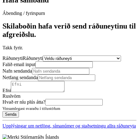
Ábending / fyrirspurn
Skilaboðin hafa verið send ráðuneytinu til
afgreiðslu.
Takk fyrir.
Ráðuneyti
Ráðuneyti
Falið email input
Nafn sendanda
Netfang sendanda
Efni
Ruslvörn
Hvað er níu plús átta?
Vinsamlegast svaraðu í tölustöfum
Upplýsingar um netföng, símanúmer og staðsetningu allra ráðuneyta