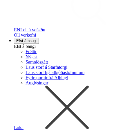
EN
Leit á vefsíðu
Öll verkefni
Efst á baugi
Efst á baugi
Fréttir
Nýjast
Samráðsgátt
Laus störf á Starfatorgi
Laus störf hjá alþjóðastofnunum
Fyrirspurnir frá Alþingi
Auglýsingar
Loka