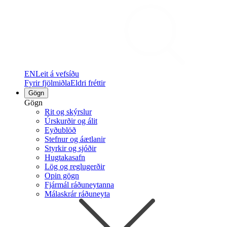
EN
Leit á vefsíðu
Fyrir fjölmiðla
Eldri fréttir
Gögn
Gögn
Rit og skýrslur
Úrskurðir og álit
Eyðublöð
Stefnur og áætlanir
Styrkir og sjóðir
Hugtakasafn
Lög og reglugerðir
Opin gögn
Fjármál ráðuneytanna
Málaskrár ráðuneyta