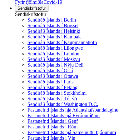
Fyrir fjölmiðla
Covid-19
Sendiskrifstofur
Sendiskrifstofur
Sendiráð Íslands í Berlín
Sendiráð Íslands í Brussel
Sendiráð Íslands í Helsinki
Sendiráð Íslands í Kampala
Sendiráð Íslands í Kaupmannahöfn
Sendiráð Íslands í Lilongwe
Sendiráð Íslands í London
Sendiráð Íslands í Moskvu
Sendiráð Íslands í Nýju Delí
Sendiráð Íslands í Osló
Sendiráð Íslands í Ottawa
Sendiráð Íslands í París
Sendiráð Íslands í Peking
Sendiráð Íslands í Stokkhólmi
Sendiráð Íslands í Tókýó
Sendiráð Íslands í Washington D.C.
Fastanefnd Íslands hjá Atlantshafsbandalaginu
Fastanefnd Íslands hjá Evrópuráðinu
Fastanefnd Íslands í Genf
Fastanefnd Íslands í Róm
Fastanefnd Íslands hjá Sameinuðu þjóðunum
Fastanefnd Íslands í Vín