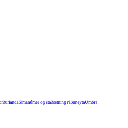
orðurlanda
Símanúmer og staðsetning ráðuneyta
Umbra