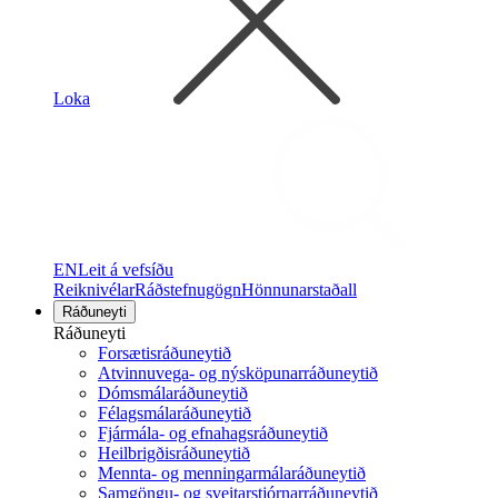
Loka
EN
Leit á vefsíðu
Reiknivélar
Ráðstefnugögn
Hönnunarstaðall
Ráðuneyti
Ráðuneyti
Forsætisráðuneytið
Atvinnuvega- og nýsköpunarráðuneytið
Dómsmálaráðuneytið
Félagsmálaráðuneytið
Fjármála- og efnahagsráðuneytið
Heilbrigðisráðuneytið
Mennta- og menningarmálaráðuneytið
Samgöngu- og sveitarstjórnarráðuneytið