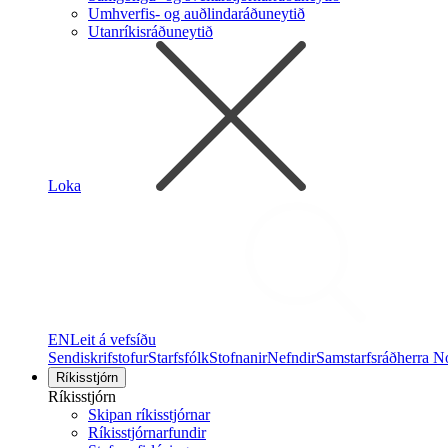
Umhverfis- og auðlindaráðuneytið
Utanríkisráðuneytið
Loka
EN
Leit á vefsíðu
Sendiskrifstofur
Starfsfólk
Stofnanir
Nefndir
Samstarfsráðherra N
Ríkisstjórn
Ríkisstjórn
Skipan ríkisstjórnar
Ríkisstjórnarfundir