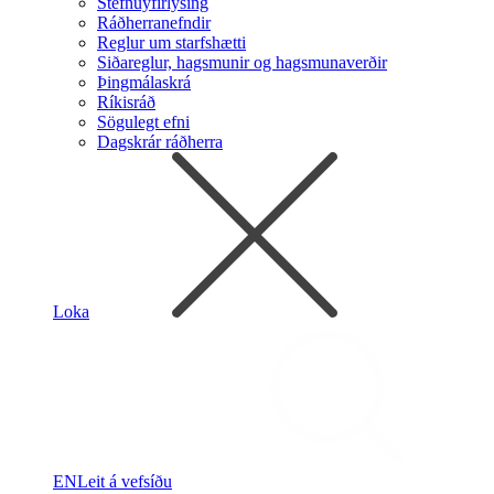
Stefnuyfirlýsing
Ráðherranefndir
Reglur um starfshætti
Siðareglur, hagsmunir og hagsmunaverðir
Þingmálaskrá
Ríkisráð
Sögulegt efni
Dagskrár ráðherra
Loka
EN
Leit á vefsíðu