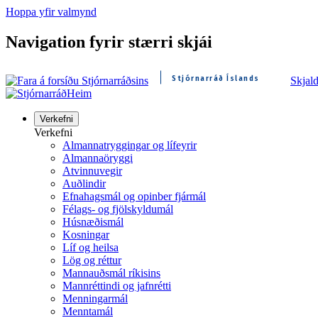
Hoppa yfir valmynd
Navigation fyrir stærri skjái
Stjórnarráð Íslands
Skjal
Heim
Verkefni
Verkefni
Almannatryggingar og lífeyrir
Almannaöryggi
Atvinnuvegir
Auðlindir
Efnahagsmál og opinber fjármál
Félags- og fjölskyldumál
Húsnæðismál
Kosningar
Líf og heilsa
Lög og réttur
Mannauðsmál ríkisins
Mannréttindi og jafnrétti
Menningarmál
Menntamál