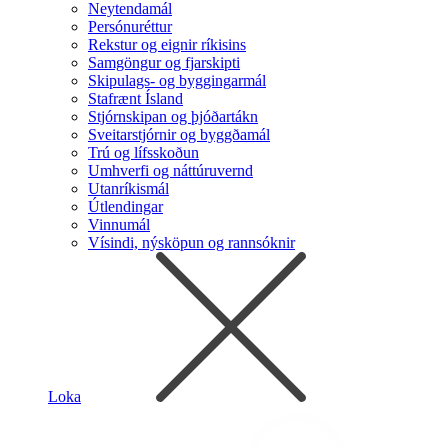
Neytendamál
Persónuréttur
Rekstur og eignir ríkisins
Samgöngur og fjarskipti
Skipulags- og byggingarmál
Stafrænt Ísland
Stjórnskipan og þjóðartákn
Sveitarstjórnir og byggðamál
Trú og lífsskoðun
Umhverfi og náttúruvernd
Utanríkismál
Útlendingar
Vinnumál
Vísindi, nýsköpun og rannsóknir
Loka