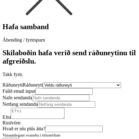
Hafa samband
Ábending / fyrirspurn
Skilaboðin hafa verið send ráðuneytinu til
afgreiðslu.
Takk fyrir.
Ráðuneyti
Ráðuneyti
Falið email input
Nafn sendanda
Netfang sendanda
Efni
Ruslvörn
Hvað er níu plús átta?
Vinsamlegast svaraðu í tölustöfum