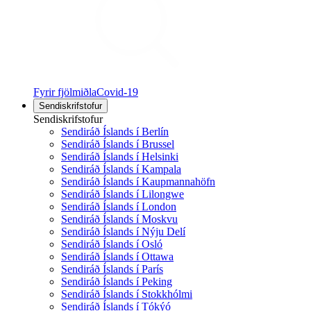
Fyrir fjölmiðla
Covid-19
Sendiskrifstofur
Sendiskrifstofur
Sendiráð Íslands í Berlín
Sendiráð Íslands í Brussel
Sendiráð Íslands í Helsinki
Sendiráð Íslands í Kampala
Sendiráð Íslands í Kaupmannahöfn
Sendiráð Íslands í Lilongwe
Sendiráð Íslands í London
Sendiráð Íslands í Moskvu
Sendiráð Íslands í Nýju Delí
Sendiráð Íslands í Osló
Sendiráð Íslands í Ottawa
Sendiráð Íslands í París
Sendiráð Íslands í Peking
Sendiráð Íslands í Stokkhólmi
Sendiráð Íslands í Tókýó