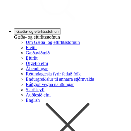
Gæða- og eftirlitsstofnun
Gæða- og eftirlitsstofnun
Um Gæða- og eftirlitsstofnun
Fréttir
Gæðaviðmið
Eftirlit
Útgefið efni
Ábendingar
Réttindagæsla fyrir fatlað fólk
Endurgreiðslur til annarra stjórnvalda
Ráðgjöf vegna nauðungar
Starfsleyfi
Auðlesið efni
English