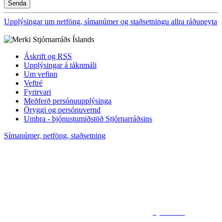
Upplýsingar um netföng, símanúmer og staðsetningu allra ráðuneyta
Áskrift og RSS
Upplýsingar á táknmáli
Um vefinn
Veftré
Fyrirvari
Meðferð persónuupplýsinga
Öryggi og persónuvernd
Umbra - þjónustumiðstöð Stjórnarráðsins
Símanúmer, netföng, staðsetning
Sjá kort af