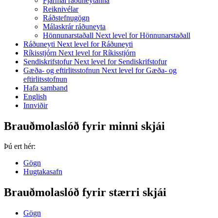
Fjármál ráðuneytanna
Reiknivélar
Ráðstefnugögn
Málaskrár ráðuneyta
Hönnunarstaðall
Next level for Hönnunarstaðall
Ráðuneyti
Next level for Ráðuneyti
Ríkisstjórn
Next level for Ríkisstjórn
Sendiskrifstofur
Next level for Sendiskrifstofur
Gæða- og eftirlitsstofnun
Next level for Gæða- og
eftirlitsstofnun
Hafa samband
English
Innviðir
Brauðmolaslóð fyrir minni skjái
Þú ert hér:
Gögn
Hugtakasafn
Brauðmolaslóð fyrir stærri skjái
Gögn