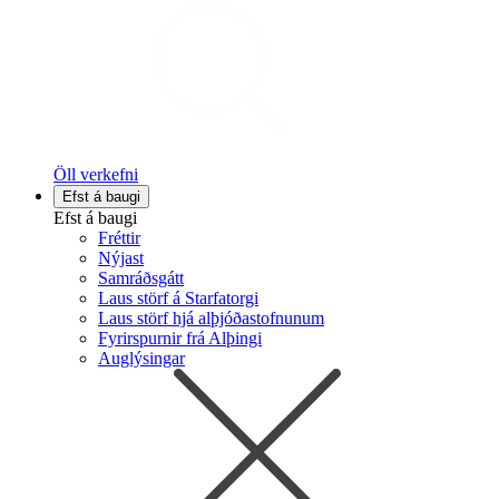
Öll verkefni
Efst á baugi
Efst á baugi
Fréttir
Nýjast
Samráðsgátt
Laus störf á Starfatorgi
Laus störf hjá alþjóðastofnunum
Fyrirspurnir frá Alþingi
Auglýsingar