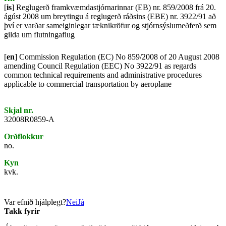
[
is
] Reglugerð framkvæmdastjórnarinnar (EB) nr. 859/2008 frá 20.
ágúst 2008 um breytingu á reglugerð ráðsins (EBE) nr. 3922/91 að
því er varðar sameiginlegar tæknikröfur og stjórnsýslumeðferð sem
gilda um flutningaflug
[
en
] Commission Regulation (EC) No 859/2008 of 20 August 2008
amending Council Regulation (EEC) No 3922/91 as regards
common technical requirements and administrative procedures
applicable to commercial transportation by aeroplane
Skjal nr.
32008R0859-A
Orðflokkur
no.
Kyn
kvk.
Var efnið hjálplegt?
Nei
Já
Takk fyrir