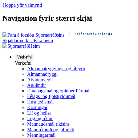
Hoppa yfir valmynd
Navigation fyrir stærri skjái
Stjórnarráð Íslands
Skjaldarmerki - Fara heim
Heim
Verkefni
Verkefni
Almannatryggingar og lífeyrir
Almannaöryggi
Atvinnuvegir
Auðlindir
Efnahagsmál og opinber fjármál
Félags- og fjölskyldumál
Húsnæðismál
Kosningar
Líf og heilsa
Lög og réttur
Mannauðsmál ríkisins
Mannréttindi og jafnrétti
Menningarmál