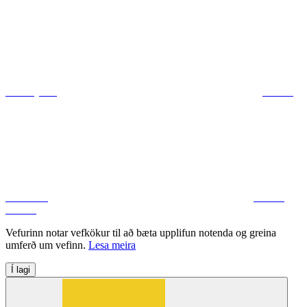
ráðuneytum
Deila á
Facebook
Deila á
Twitter
Vefurinn notar vefkökur til að bæta upplifun notenda og greina
umferð um vefinn.
Lesa meira
Í lagi