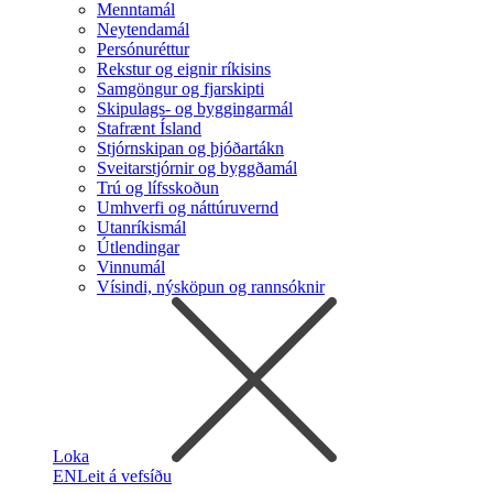
Menntamál
Neytendamál
Persónuréttur
Rekstur og eignir ríkisins
Samgöngur og fjarskipti
Skipulags- og byggingarmál
Stafrænt Ísland
Stjórnskipan og þjóðartákn
Sveitarstjórnir og byggðamál
Trú og lífsskoðun
Umhverfi og náttúruvernd
Utanríkismál
Útlendingar
Vinnumál
Vísindi, nýsköpun og rannsóknir
Loka
EN
Leit á vefsíðu