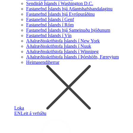
Sendiráð Íslands í Washington D.C.
Fastanefnd Íslands hjá Atlantshafsbandalaginu
Fastanefnd Íslands hjá Evrópuráðinu
Fastanefnd Íslands í Genf
Fastanefnd Íslands í Róm
Fastanefnd Íslands hjá Sameinuðu þjóðunum
Fastanefnd Íslands í Vín
Aðalræðisskrifstofa Íslands í New York
Aðalræðisskrifstofa Íslands í Nuuk
Aðalræðisskrifstofa Íslands í Winnipeg
Aðalræðisskrifstofa Íslands í Þórshöfn, Færeyjum
Heimasendiherrar
Loka
EN
Leit á vefsíðu