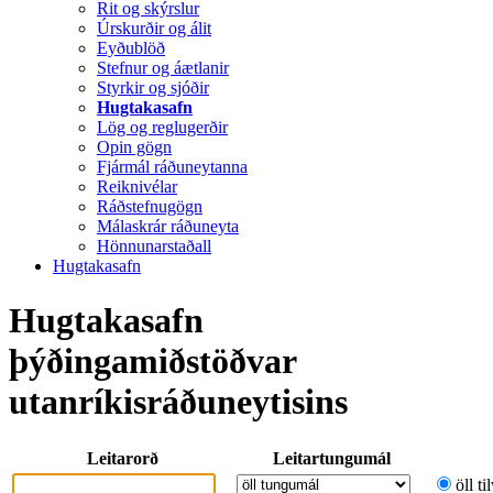
Rit og skýrslur
Úrskurðir og álit
Eyðublöð
Stefnur og áætlanir
Styrkir og sjóðir
Hugtakasafn
Lög og reglugerðir
Opin gögn
Fjármál ráðuneytanna
Reiknivélar
Ráðstefnugögn
Málaskrár ráðuneyta
Hönnunarstaðall
Hugtakasafn
Hugtakasafn
þýðingamiðstöðvar
utanríkisráðuneytisins
Leitarorð
Leitartungumál
öll ti