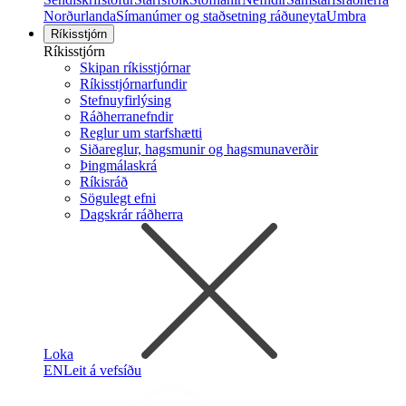
Norðurlanda
Símanúmer og staðsetning ráðuneyta
Umbra
Ríkisstjórn
Ríkisstjórn
Skipan ríkisstjórnar
Ríkisstjórnarfundir
Stefnuyfirlýsing
Ráðherranefndir
Reglur um starfshætti
Siðareglur, hagsmunir og hagsmunaverðir
Þingmálaskrá
Ríkisráð
Sögulegt efni
Dagskrár ráðherra
Loka
EN
Leit á vefsíðu