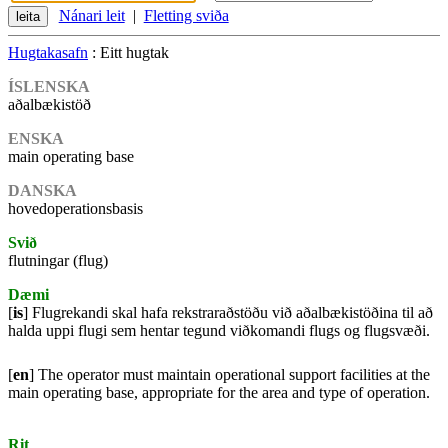
Nánari leit
|
Fletting sviða
Hugtakasafn
: Eitt hugtak
ÍSLENSKA
aðalbækistöð
ENSKA
main operating base
DANSKA
hovedoperationsbasis
Svið
flutningar (flug)
Dæmi
[
is
] Flugrekandi skal hafa rekstraraðstöðu við aðalbækistöðina til að
halda uppi flugi sem hentar tegund viðkomandi flugs og flugsvæði.
[
en
] The operator must maintain operational support facilities at the
main operating base, appropriate for the area and type of operation.
Rit