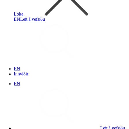
Loka
EN
Leit á vefsíðu
EN
Innviðir
EN
Leit á vefsíðu