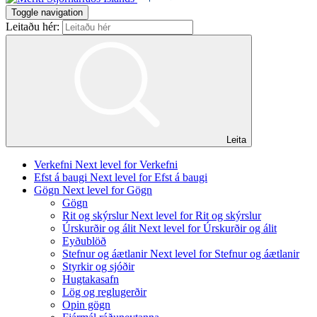
Toggle navigation
Leitaðu hér:
Leita
Verkefni
Next level for Verkefni
Efst á baugi
Next level for Efst á baugi
Gögn
Next level for Gögn
Gögn
Rit og skýrslur
Next level for Rit og skýrslur
Úrskurðir og álit
Next level for Úrskurðir og álit
Eyðublöð
Stefnur og áætlanir
Next level for Stefnur og áætlanir
Styrkir og sjóðir
Hugtakasafn
Lög og reglugerðir
Opin gögn