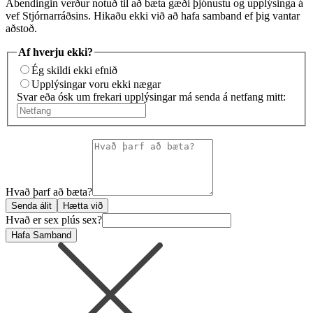
Ábendingin verður notuð til að bæta gæði þjónustu og upplýsinga á
vef Stjórnarráðsins. Hikaðu ekki við að hafa samband ef þig vantar
aðstoð.
Af hverju ekki?
Ég skildi ekki efnið
Upplýsingar voru ekki nægar
Svar eða ósk um frekari upplýsingar má senda á netfang mitt:
Hvað þarf að bæta?
Senda álit
Hætta við
Hvað er sex plús sex?
Hafa Samband