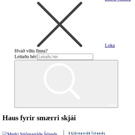
Loka
Hvað viltu finna?
Leitaðu hér:
Leita
Haus fyrir smærri skjái
Stjórnarráð Íslands