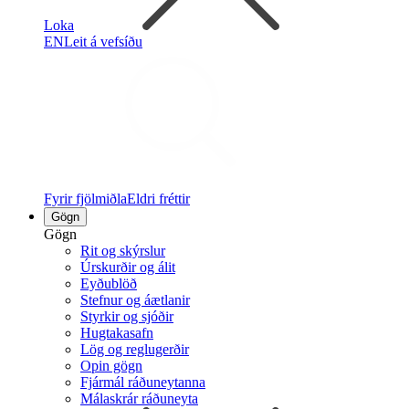
Loka
EN
Leit á vefsíðu
Fyrir fjölmiðla
Eldri fréttir
Gögn
Gögn
Rit og skýrslur
Úrskurðir og álit
Eyðublöð
Stefnur og áætlanir
Styrkir og sjóðir
Hugtakasafn
Lög og reglugerðir
Opin gögn
Fjármál ráðuneytanna
Málaskrár ráðuneyta