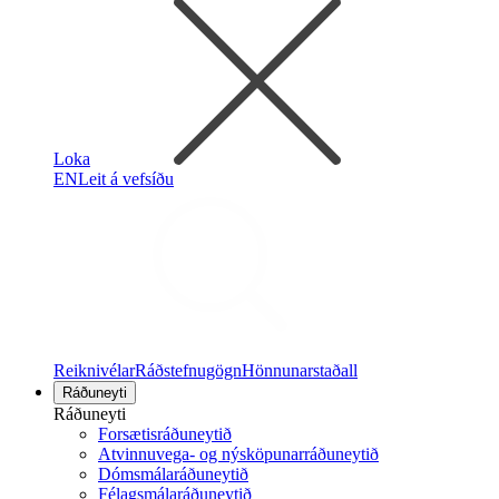
Loka
EN
Leit á vefsíðu
Reiknivélar
Ráðstefnugögn
Hönnunarstaðall
Ráðuneyti
Ráðuneyti
Forsætisráðuneytið
Atvinnuvega- og nýsköpunarráðuneytið
Dómsmálaráðuneytið
Félagsmálaráðuneytið