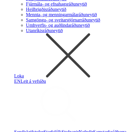
Fjármála- og efnahagsráðuneytið
Heilbrigðisráðuneytið
Mennta- og menningarmálaráðuneytið
Samgöngu- og sveitarstjórnarráðuneytið
Umhverfis- og auðlindaráðuneytið
Utanríkisráðuneytið
Loka
EN
Leit á vefsíðu
Sendiskrifstofur
Starfsfólk
Stofnanir
Nefndir
Samstarfsráðherra