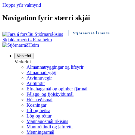
Hoppa yfir valmynd
Navigation fyrir stærri skjái
Stjórnarráð Íslands
Skjaldarmerki - Fara heim
Heim
Verkefni
Verkefni
Almannatryggingar og lífeyrir
Almannaöryggi
Atvinnuvegir
Auðlindir
Efnahagsmál og opinber fjármál
Félags- og fjölskyldumál
Húsnæðismál
Kosningar
Líf og heilsa
Lög og réttur
Mannauðsmál ríkisins
Mannréttindi og jafnrétti
Menningarmál