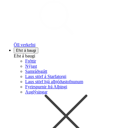
Öll verkefni
Efst á baugi
Efst á baugi
Fréttir
Nýjast
Samráðsgátt
Laus störf á Starfatorgi
Laus störf hjá alþjóðastofnunum
Fyrirspurnir frá Alþingi
Auglýsingar