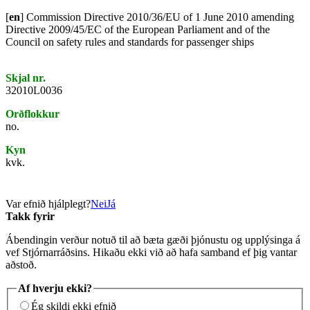
[
en
] Commission Directive 2010/36/EU of 1 June 2010 amending
Directive 2009/45/EC of the European Parliament and of the
Council on safety rules and standards for passenger ships
Skjal nr.
32010L0036
Orðflokkur
no.
Kyn
kvk.
Var efnið hjálplegt?
Nei
Já
Takk fyrir
Ábendingin verður notuð til að bæta gæði þjónustu og upplýsinga á
vef Stjórnarráðsins. Hikaðu ekki við að hafa samband ef þig vantar
aðstoð.
Af hverju ekki?
Ég skildi ekki efnið