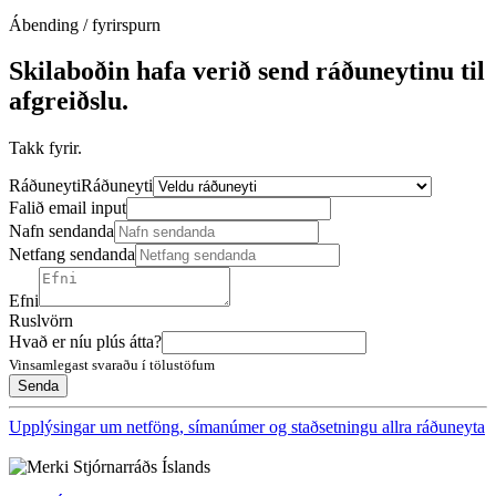
Ábending / fyrirspurn
Skilaboðin hafa verið send ráðuneytinu til
afgreiðslu.
Takk fyrir.
Ráðuneyti
Ráðuneyti
Falið email input
Nafn sendanda
Netfang sendanda
Efni
Ruslvörn
Hvað er níu plús átta?
Vinsamlegast svaraðu í tölustöfum
Upplýsingar um netföng, símanúmer og staðsetningu allra ráðuneyta