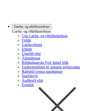
Gæða- og eftirlitsstofnun
Gæða- og eftirlitsstofnun
Um Gæða- og eftirlitsstofnun
Fréttir
Gæðaviðmið
Eftirlit
Útgefið efni
Ábendingar
Réttindagæsla fyrir fatlað fólk
Endurgreiðslur til annarra stjórnvalda
Ráðgjöf vegna nauðungar
Starfsleyfi
Auðlesið efni
English