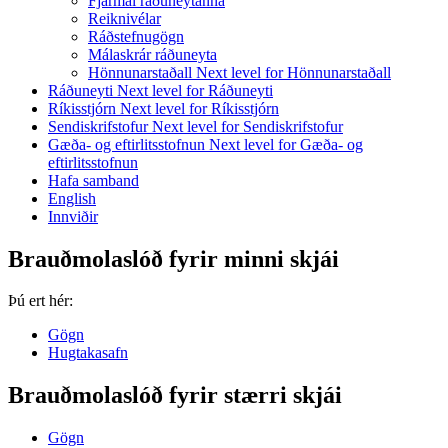
Fjármál ráðuneytanna
Reiknivélar
Ráðstefnugögn
Málaskrár ráðuneyta
Hönnunarstaðall
Next level for Hönnunarstaðall
Ráðuneyti
Next level for Ráðuneyti
Ríkisstjórn
Next level for Ríkisstjórn
Sendiskrifstofur
Next level for Sendiskrifstofur
Gæða- og eftirlitsstofnun
Next level for Gæða- og
eftirlitsstofnun
Hafa samband
English
Innviðir
Brauðmolaslóð fyrir minni skjái
Þú ert hér:
Gögn
Hugtakasafn
Brauðmolaslóð fyrir stærri skjái
Gögn