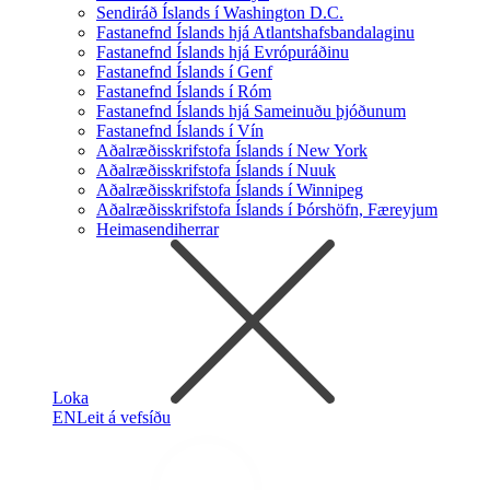
Sendiráð Íslands í Washington D.C.
Fastanefnd Íslands hjá Atlantshafsbandalaginu
Fastanefnd Íslands hjá Evrópuráðinu
Fastanefnd Íslands í Genf
Fastanefnd Íslands í Róm
Fastanefnd Íslands hjá Sameinuðu þjóðunum
Fastanefnd Íslands í Vín
Aðalræðisskrifstofa Íslands í New York
Aðalræðisskrifstofa Íslands í Nuuk
Aðalræðisskrifstofa Íslands í Winnipeg
Aðalræðisskrifstofa Íslands í Þórshöfn, Færeyjum
Heimasendiherrar
Loka
EN
Leit á vefsíðu