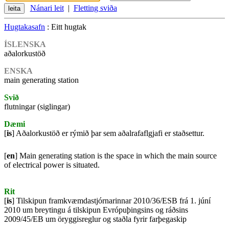
Nánari leit
|
Fletting sviða
Hugtakasafn
: Eitt hugtak
ÍSLENSKA
aðalorkustöð
ENSKA
main generating station
Svið
flutningar (siglingar)
Dæmi
[
is
] Aðalorkustöð er rýmið þar sem aðalrafaflgjafi er staðsettur.
[
en
] Main generating station is the space in which the main source
of electrical power is situated.
Rit
[
is
] Tilskipun framkvæmdastjórnarinnar 2010/36/ESB frá 1. júní
2010 um breytingu á tilskipun Evrópuþingsins og ráðsins
2009/45/EB um öryggisreglur og staðla fyrir farþegaskip