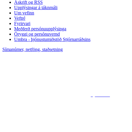
Áskrift og RSS
Upplýsingar á táknmáli
Um vefinn
Veftré
Fyrirvari
Meðferð persónuupplýsinga
Öryggi og persónuvernd
Umbra - þjónustumiðstöð Stjórnarráðsins
Símanúmer, netföng, staðsetning
Sjá kort af