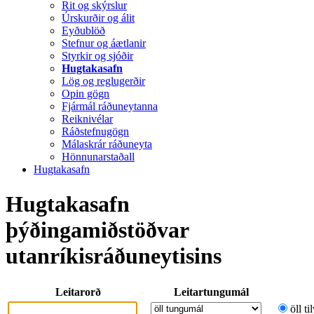
Rit og skýrslur
Úrskurðir og álit
Eyðublöð
Stefnur og áætlanir
Styrkir og sjóðir
Hugtakasafn
Lög og reglugerðir
Opin gögn
Fjármál ráðuneytanna
Reiknivélar
Ráðstefnugögn
Málaskrár ráðuneyta
Hönnunarstaðall
Hugtakasafn
Hugtakasafn
þýðingamiðstöðvar
utanríkisráðuneytisins
Leitarorð
Leitartungumál
öll ti