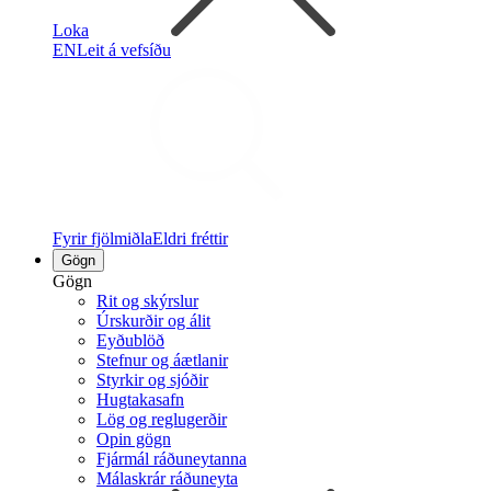
Loka
EN
Leit á vefsíðu
Fyrir fjölmiðla
Eldri fréttir
Gögn
Gögn
Rit og skýrslur
Úrskurðir og álit
Eyðublöð
Stefnur og áætlanir
Styrkir og sjóðir
Hugtakasafn
Lög og reglugerðir
Opin gögn
Fjármál ráðuneytanna
Málaskrár ráðuneyta