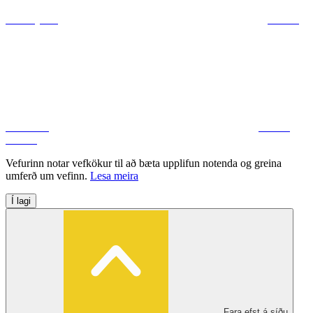
ráðuneytum
Deila á
Facebook
Deila á
Twitter
Vefurinn notar vefkökur til að bæta upplifun notenda og greina
umferð um vefinn.
Lesa meira
Í lagi
Fara efst á síðu