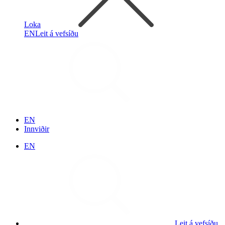
Loka
EN
Leit á vefsíðu
EN
Innviðir
EN
Leit á vefsíðu