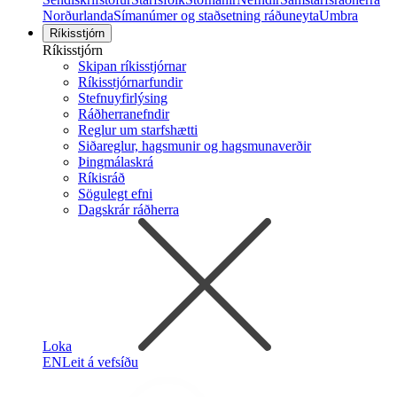
Norðurlanda
Símanúmer og staðsetning ráðuneyta
Umbra
Ríkisstjórn
Ríkisstjórn
Skipan ríkisstjórnar
Ríkisstjórnarfundir
Stefnuyfirlýsing
Ráðherranefndir
Reglur um starfshætti
Siðareglur, hagsmunir og hagsmunaverðir
Þingmálaskrá
Ríkisráð
Sögulegt efni
Dagskrár ráðherra
Loka
EN
Leit á vefsíðu