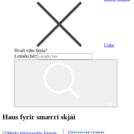
Loka
Hvað viltu finna?
Leitaðu hér:
Leita
Haus fyrir smærri skjái
Stjórnarráð Íslands