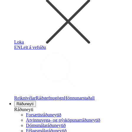
Loka
EN
Leit á vefsíðu
Reiknivélar
Ráðstefnugögn
Hönnunarstaðall
Ráðuneyti
Ráðuneyti
Forsætisráðuneytið
Atvinnuvega- og nýsköpunarráðuneytið
Dómsmálaráðuneytið
Félagsmálaráðuneytið