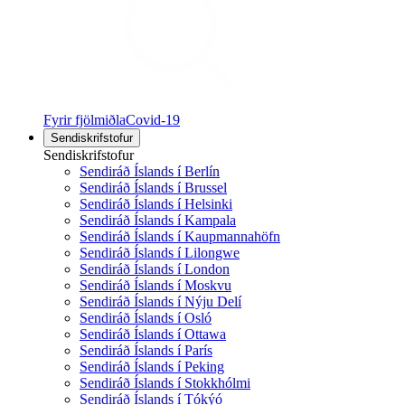
Fyrir fjölmiðla
Covid-19
Sendiskrifstofur
Sendiskrifstofur
Sendiráð Íslands í Berlín
Sendiráð Íslands í Brussel
Sendiráð Íslands í Helsinki
Sendiráð Íslands í Kampala
Sendiráð Íslands í Kaupmannahöfn
Sendiráð Íslands í Lilongwe
Sendiráð Íslands í London
Sendiráð Íslands í Moskvu
Sendiráð Íslands í Nýju Delí
Sendiráð Íslands í Osló
Sendiráð Íslands í Ottawa
Sendiráð Íslands í París
Sendiráð Íslands í Peking
Sendiráð Íslands í Stokkhólmi
Sendiráð Íslands í Tókýó