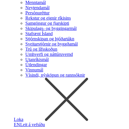
Menntamál
Neytendamál
Persónuréttur
Rekstur og eignir ríkisins
Samgöngur og fjarskipti
Skipulags- og byggingarmál
Stafrænt Ísland
Stjórnskipan og þjóðartákn
Sveitarstjórnir og byggðamál
Trú og lífsskoðun
Umhverfi og náttúruvernd
Utanríkismál
Útlendingar
Vinnumál
Vísindi, nýsköpun og rannsóknir
Loka
EN
Leit á vefsíðu