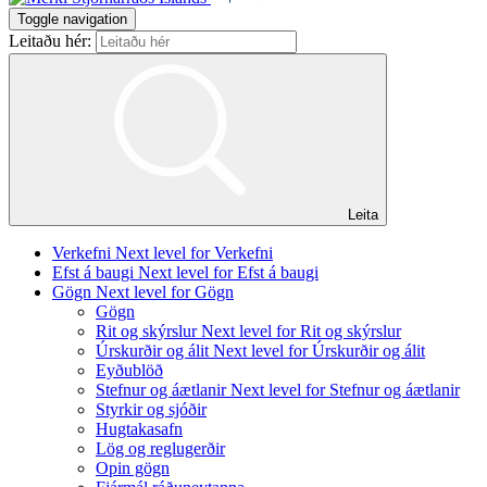
Toggle navigation
Leitaðu hér:
Leita
Verkefni
Next level for Verkefni
Efst á baugi
Next level for Efst á baugi
Gögn
Next level for Gögn
Gögn
Rit og skýrslur
Next level for Rit og skýrslur
Úrskurðir og álit
Next level for Úrskurðir og álit
Eyðublöð
Stefnur og áætlanir
Next level for Stefnur og áætlanir
Styrkir og sjóðir
Hugtakasafn
Lög og reglugerðir
Opin gögn