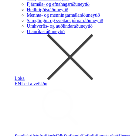
Fjármála- og efnahagsráðuneytið
Heilbrigðisráðuneytið
Mennta- og menningarmálaráðuneytið
Samgöngu- og sveitarstjórnarráðuneytið
Umhverfis- og auðlindaráðuneytið
Utanríkisráðuneytið
Loka
EN
Leit á vefsíðu
Sendiskrifstofur
Starfsfólk
Stofnanir
Nefndir
Samstarfsráðherra