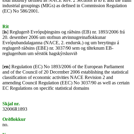
total industry defined as NACE Rev. 2 Sections B to E and the main
industrial groupings (MIGs) as defined in Commission Regulation
(EC) No 586/2001.
Rit
[
is
] Reglugerð Evrópuþingsins og ráðsins (EB) nr. 1893/2006 frá
20. desember 2006 um stofnun atvinnugreinaflokkunar
Evrópubandalaganna (NACE, 2. endursk.) og um breytingu á
reglugerð ráðsins (EBE) nr. 3037/90 sem og tilteknum EB-
reglugerðum um sérstök hagskýrslusvið
[
en
] Regulation (EC) No 1893/2006 of the European Parliament
and of the Council of 20 December 2006 establishing the statistical
classification of economic activities NACE Revision 2 and
amending Council Regulation (EEC) No 3037/90 as well as certain
EC Regulations on specific statistical domains
Skjal nr.
32006R1893
Orðflokkur
no.