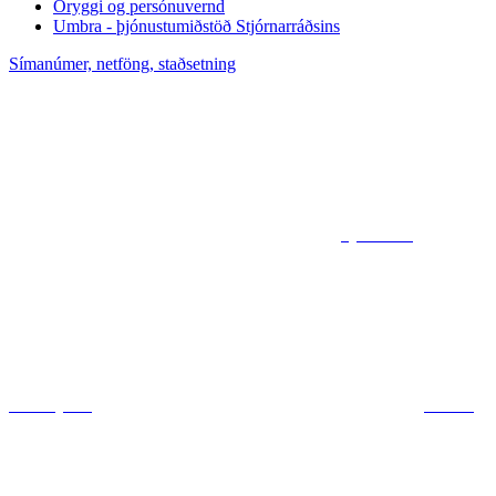
Öryggi og persónuvernd
Umbra - þjónustumiðstöð Stjórnarráðsins
Símanúmer, netföng, staðsetning
Sjá kort af
ráðuneytum
Deila á