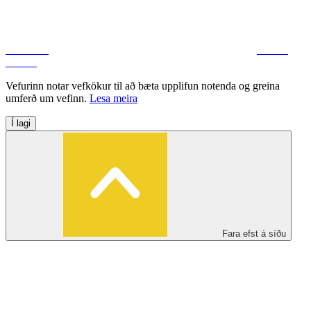
Facebook
Deila á
Twitter
Vefurinn notar vefkökur til að bæta upplifun notenda og greina
umferð um vefinn.
Lesa meira
Í lagi
Fara efst á síðu