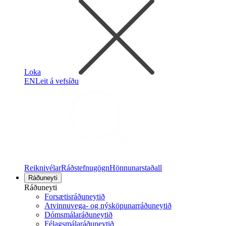
Loka
EN
Leit á vefsíðu
Reiknivélar
Ráðstefnugögn
Hönnunarstaðall
Ráðuneyti
Ráðuneyti
Forsætisráðuneytið
Atvinnuvega- og nýsköpunarráðuneytið
Dómsmálaráðuneytið
Félagsmálaráðuneytið