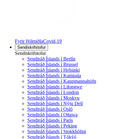
Fyrir fjölmiðla
Covid-19
Sendiskrifstofur
Sendiskrifstofur
Sendiráð Íslands í Berlín
Sendiráð Íslands í Brussel
Sendiráð Íslands í Helsinki
Sendiráð Íslands í Kampala
Sendiráð Íslands í Kaupmannahöfn
Sendiráð Íslands í Lilongwe
Sendiráð Íslands í London
Sendiráð Íslands í Moskvu
Sendiráð Íslands í Nýju Delí
Sendiráð Íslands í Osló
Sendiráð Íslands í Ottawa
Sendiráð Íslands í París
Sendiráð Íslands í Peking
Sendiráð Íslands í Stokkhólmi
Sendiráð Íslands í Tókýó