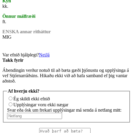
Kyn
kk.
Önnur málfræði
ft.
ENSKA annar ritháttur
MIG
Var efnið hjálplegt?
Nei
Já
Takk fyrir
Ábendingin verður notuð til að bæta gæði þjónustu og upplýsinga á
vef Stjórnarráðsins. Hikaðu ekki við að hafa samband ef þig vantar
aðstoð.
Af hverju ekki?
Ég skildi ekki efnið
Upplýsingar voru ekki nægar
Svar eða ósk um frekari upplýsingar má senda á netfang mitt: