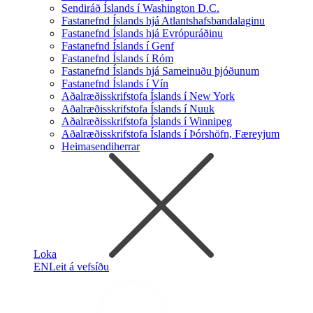
Sendiráð Íslands í Washington D.C.
Fastanefnd Íslands hjá Atlantshafsbandalaginu
Fastanefnd Íslands hjá Evrópuráðinu
Fastanefnd Íslands í Genf
Fastanefnd Íslands í Róm
Fastanefnd Íslands hjá Sameinuðu þjóðunum
Fastanefnd Íslands í Vín
Aðalræðisskrifstofa Íslands í New York
Aðalræðisskrifstofa Íslands í Nuuk
Aðalræðisskrifstofa Íslands í Winnipeg
Aðalræðisskrifstofa Íslands í Þórshöfn, Færeyjum
Heimasendiherrar
Loka
EN
Leit á vefsíðu