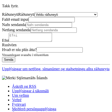
Takk fyrir.
Ráðuneyti
Ráðuneyti
Falið email input
Nafn sendanda
Netfang sendanda
Efni
Ruslvörn
Hvað er níu plús átta?
Vinsamlegast svaraðu í tölustöfum
Upplýsingar um netföng, símanúmer og staðsetningu allra ráðuneyta
Áskrift og RSS
Upplýsingar á táknmáli
Um vefinn
Veftré
Fyrirvari
Meðferð persónuupplýsinga