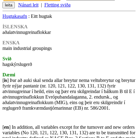
Nánari leit
|
Fletting sviða
Hugtakasafn
: Eitt hugtak
ÍSLENSKA
aðalatvinnugreinaflokkar
ENSKA
main industrial groupings
Svið
hagskýrslugerð
Dæmi
[
is
] Þar að auki skal senda allar breytur nema veltubreytur og breytur
fyrir nýjar pantanir (nr. 120, 121, 122, 130, 131, 132) fyrir
atvinnugreinar í heild, eins og þær eru skilgreindar í bálkum B til E í
atvinnugreinaflokkun Evrópubandalaganna, 2. endursk., og
aðalatvinnugreinaflokkum (MIG), eins og þeir eru skilgreindir í
reglugerð framkvæmdastjórnarinnar (EB) nr. 586/2001.
[
en
] In addition, all variables except for the turnover and new orders
variables (No 120, 121, 122, 130, 131, 132) are to be transmitted for