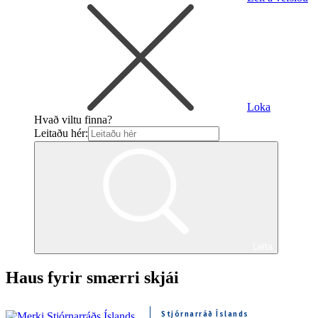
Loka
Hvað viltu finna?
Leitaðu hér:
Leita
Haus fyrir smærri skjái
Stjórnarráð Íslands