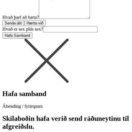
Hvað þarf að bæta?
Senda álit
Hætta við
Hvað er sex plús sex?
Hafa Samband
Hafa samband
Ábending / fyrirspurn
Skilaboðin hafa verið send ráðuneytinu til
afgreiðslu.