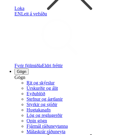
Loka
EN
Leit á vefsíðu
Fyrir fjölmiðla
Eldri fréttir
Gögn
Gögn
Rit og skýrslur
Úrskurðir og álit
Eyðublöð
Stefnur og áætlanir
Styrkir og sjóðir
Hugtakasafn
Lög og reglugerðir
Opin gögn
Fjármál ráðuneytanna
Málaskrár ráðuneyta