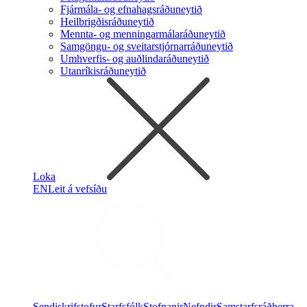
Fjármála- og efnahagsráðuneytið
Heilbrigðisráðuneytið
Mennta- og menningarmálaráðuneytið
Samgöngu- og sveitarstjórnarráðuneytið
Umhverfis- og auðlindaráðuneytið
Utanríkisráðuneytið
Loka
EN
Leit á vefsíðu
Sendiskrifstofur
Starfsfólk
Stofnanir
Nefndir
Samstarfsráðherra