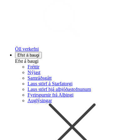
Öll verkefni
Efst á baugi
Efst á baugi
Fréttir
Nýjast
Samráðsgátt
Laus störf á Starfatorgi
Laus störf hjá alþjóðastofnunum
Fyrirspurnir frá Alþingi
Auglýsingar