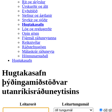
Rit og skýrslur
Úrskurðir og álit
Eyðublöð
Stefnur og áætlanir
Styrkir og sjóðir
Hugtakasafn
Lög og reglugerðir
Opin gögn
Fjármál ráðuneytanna
Reiknivélar
Ráðstefnugögn
Málaskrár ráðuneyta
Hönnunarstaðall
Hugtakasafn
Hugtakasafn
þýðingamiðstöðvar
utanríkisráðuneytisins
Leitarorð
Leitartungumál
öll ti