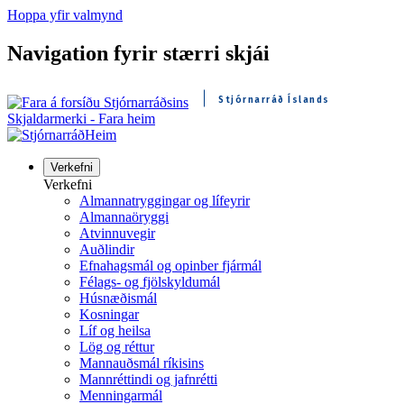
Hoppa yfir valmynd
Navigation fyrir stærri skjái
Stjórnarráð Íslands
Skjaldarmerki - Fara heim
Heim
Verkefni
Verkefni
Almannatryggingar og lífeyrir
Almannaöryggi
Atvinnuvegir
Auðlindir
Efnahagsmál og opinber fjármál
Félags- og fjölskyldumál
Húsnæðismál
Kosningar
Líf og heilsa
Lög og réttur
Mannauðsmál ríkisins
Mannréttindi og jafnrétti
Menningarmál