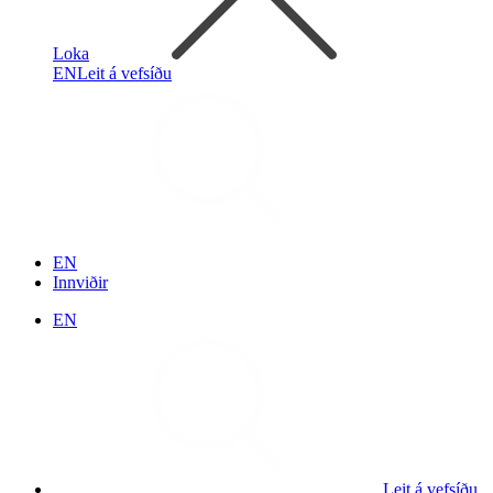
Loka
EN
Leit á vefsíðu
EN
Innviðir
EN
Leit á vefsíðu