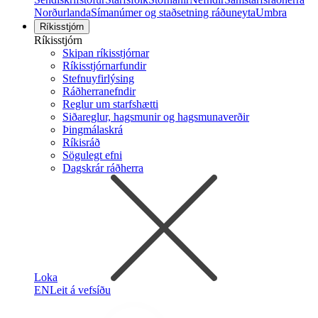
Norðurlanda
Símanúmer og staðsetning ráðuneyta
Umbra
Ríkisstjórn
Ríkisstjórn
Skipan ríkisstjórnar
Ríkisstjórnarfundir
Stefnuyfirlýsing
Ráðherranefndir
Reglur um starfshætti
Siðareglur, hagsmunir og hagsmunaverðir
Þingmálaskrá
Ríkisráð
Sögulegt efni
Dagskrár ráðherra
Loka
EN
Leit á vefsíðu