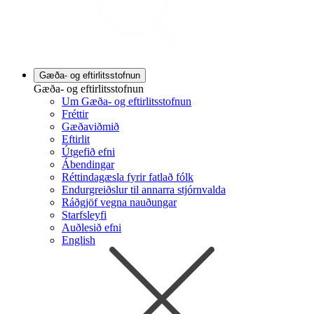
Gæða- og eftirlitsstofnun
Gæða- og eftirlitsstofnun
Um Gæða- og eftirlitsstofnun
Fréttir
Gæðaviðmið
Eftirlit
Útgefið efni
Ábendingar
Réttindagæsla fyrir fatlað fólk
Endurgreiðslur til annarra stjórnvalda
Ráðgjöf vegna nauðungar
Starfsleyfi
Auðlesið efni
English