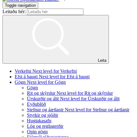
Toggle navigation
Leitaðu hér:
Leita
Verkefni
Next level for Verkefni
Efst á baugi
Next level for Efst á baugi
Gögn
Next level for Gögn
Gögn
Rit og skýrslur
Next level for Rit og skýrslur
Úrskurðir og álit
Next level for Úrskurðir og álit
Eyðublöð
Stefnur og áætlanir
Next level for Stefnur og áætlanir
Styrkir og sjóðir
Hugtakasafn
Lög og reglugerðir
Opin gögn