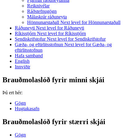
Fjármál ráðuneytanna
Reiknivélar
Ráðstefnugögn
Málaskrár ráðuneyta
Hönnunarstaðall
Next level for Hönnunarstaðall
Ráðuneyti
Next level for Ráðuneyti
Ríkisstjórn
Next level for Ríkisstjórn
Sendiskrifstofur
Next level for Sendiskrifstofur
Gæða- og eftirlitsstofnun
Next level for Gæða- og
eftirlitsstofnun
Hafa samband
English
Innviðir
Brauðmolaslóð fyrir minni skjái
Þú ert hér:
Gögn
Hugtakasafn
Brauðmolaslóð fyrir stærri skjái
Gögn