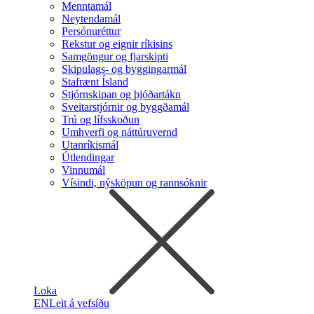
Menntamál
Neytendamál
Persónuréttur
Rekstur og eignir ríkisins
Samgöngur og fjarskipti
Skipulags- og byggingarmál
Stafrænt Ísland
Stjórnskipan og þjóðartákn
Sveitarstjórnir og byggðamál
Trú og lífsskoðun
Umhverfi og náttúruvernd
Utanríkismál
Útlendingar
Vinnumál
Vísindi, nýsköpun og rannsóknir
Loka
EN
Leit á vefsíðu