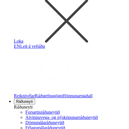
Loka
EN
Leit á vefsíðu
Reiknivélar
Ráðstefnugögn
Hönnunarstaðall
Ráðuneyti
Ráðuneyti
Forsætisráðuneytið
Atvinnuvega- og nýsköpunarráðuneytið
Dómsmálaráðuneytið
Félagsmálaráðuneytið