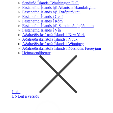
Sendiráð Íslands í Washington D.C.
Fastanefnd Íslands hjá Atlantshafsbandalaginu
Fastanefnd Íslands hjá Evrópuráðinu
Fastanefnd Íslands í Genf
Fastanefnd Íslands í Róm
Fastanefnd Íslands hjá Sameinuðu þjóðunum
Fastanefnd Íslands í Vín
Aðalræðisskrifstofa Íslands í New York
Aðalræðisskrifstofa Íslands í Nuuk
Aðalræðisskrifstofa Íslands í Winnipeg
Aðalræðisskrifstofa Íslands í Þórshöfn, Færeyjum
Heimasendiherrar
Loka
EN
Leit á vefsíðu