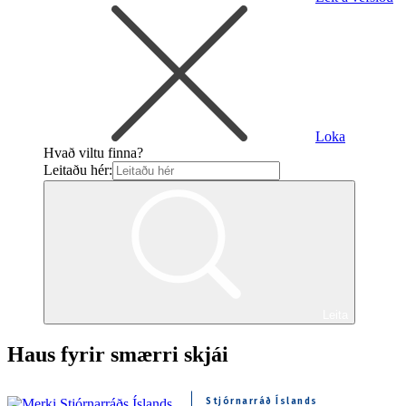
Loka
Hvað viltu finna?
Leitaðu hér:
Leita
Haus fyrir smærri skjái
Stjórnarráð Íslands