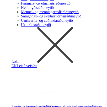
Fjármála- og efnahagsráðuneytið
Heilbrigðisráðuneytið
Mennta- og menningarmálaráðuneytið
Samgöngu- og sveitarstjórnarráðuneytið
Umhverfis- og auðlindaráðuneytið
Utanríkisráðuneytið
Loka
EN
Leit á vefsíðu
Sendiskrifstofur
Starfsfólk
Stofnanir
Nefndir
Samstarfsráðherra