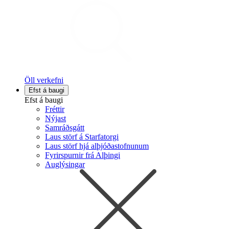
Öll verkefni
Efst á baugi
Efst á baugi
Fréttir
Nýjast
Samráðsgátt
Laus störf á Starfatorgi
Laus störf hjá alþjóðastofnunum
Fyrirspurnir frá Alþingi
Auglýsingar