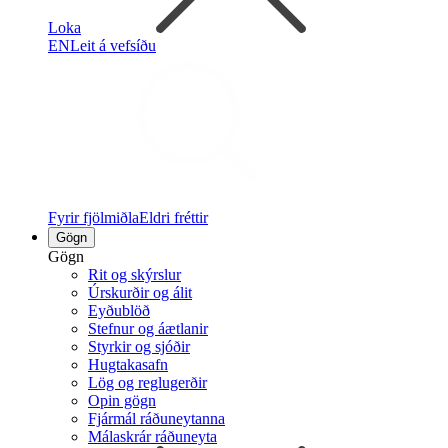
Loka
EN
Leit á vefsíðu
Fyrir fjölmiðla
Eldri fréttir
Gögn
Gögn
Rit og skýrslur
Úrskurðir og álit
Eyðublöð
Stefnur og áætlanir
Styrkir og sjóðir
Hugtakasafn
Lög og reglugerðir
Opin gögn
Fjármál ráðuneytanna
Málaskrár ráðuneyta