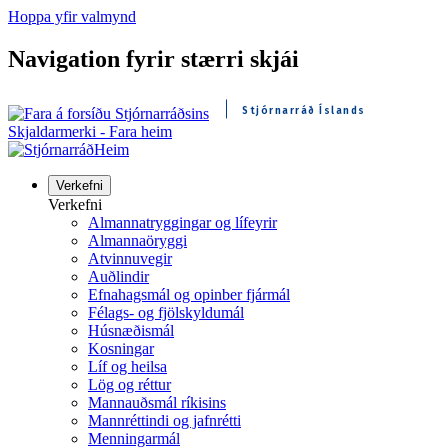
Hoppa yfir valmynd
Navigation fyrir stærri skjái
Stjórnarráð Íslands
Skjaldarmerki - Fara heim
Heim
Verkefni
Verkefni
Almannatryggingar og lífeyrir
Almannaöryggi
Atvinnuvegir
Auðlindir
Efnahagsmál og opinber fjármál
Félags- og fjölskyldumál
Húsnæðismál
Kosningar
Líf og heilsa
Lög og réttur
Mannauðsmál ríkisins
Mannréttindi og jafnrétti
Menningarmál