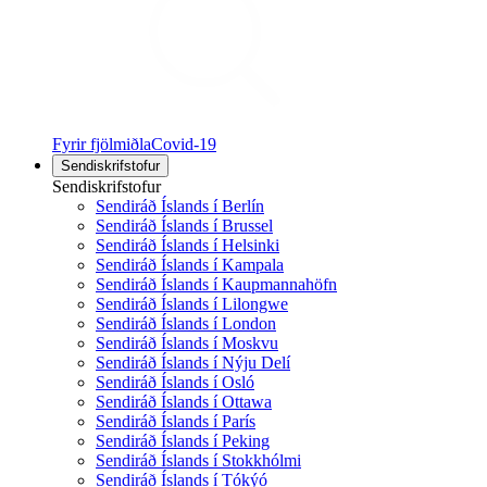
Fyrir fjölmiðla
Covid-19
Sendiskrifstofur
Sendiskrifstofur
Sendiráð Íslands í Berlín
Sendiráð Íslands í Brussel
Sendiráð Íslands í Helsinki
Sendiráð Íslands í Kampala
Sendiráð Íslands í Kaupmannahöfn
Sendiráð Íslands í Lilongwe
Sendiráð Íslands í London
Sendiráð Íslands í Moskvu
Sendiráð Íslands í Nýju Delí
Sendiráð Íslands í Osló
Sendiráð Íslands í Ottawa
Sendiráð Íslands í París
Sendiráð Íslands í Peking
Sendiráð Íslands í Stokkhólmi
Sendiráð Íslands í Tókýó