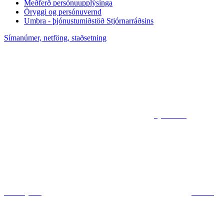
Meðferð persónuupplýsinga
Öryggi og persónuvernd
Umbra - þjónustumiðstöð Stjórnarráðsins
Símanúmer, netföng, staðsetning
Sjá kort af
ráðuneytum
Deila á