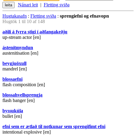
Nánari leit
|
Fletting sviða
Hugtakasafn
:
Fletting sviða
:
sprengiefni og efnavopn
Hugtök 1 til 10 af 148
aðili á fyrra stigi í aðfangakeðju
up-stream actor [en]
ástenítmyndun
austenitisation [en]
beygjuöxull
mandrel [en]
blossaefni
flash composition [en]
blossahvellsprengja
flash banger [en]
byssukúla
bullet [en]
efni sem er ætlað til notkunar sem sprengifimt efni
intentional explosive [en]