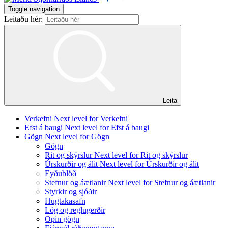
Toggle navigation
Leitaðu hér:
Leita
Verkefni
Next level for Verkefni
Efst á baugi
Next level for Efst á baugi
Gögn
Next level for Gögn
Gögn
Rit og skýrslur
Next level for Rit og skýrslur
Úrskurðir og álit
Next level for Úrskurðir og álit
Eyðublöð
Stefnur og áætlanir
Next level for Stefnur og áætlanir
Styrkir og sjóðir
Hugtakasafn
Lög og reglugerðir
Opin gögn