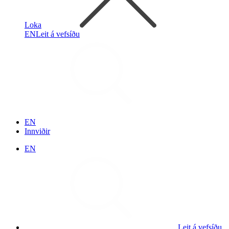
Loka
EN
Leit á vefsíðu
EN
Innviðir
EN
Leit á vefsíðu