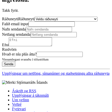
Takk fyrir.
Ráðuneyti
Ráðuneyti
Falið email input
Nafn sendanda
Netfang sendanda
Efni
Ruslvörn
Hvað er níu plús átta?
Vinsamlegast svaraðu í tölustöfum
Upplýsingar um netföng, símanúmer og staðsetningu allra ráðuneyta
Áskrift og RSS
Upplýsingar á táknmáli
Um vefinn
Veftré
Fyrirvari