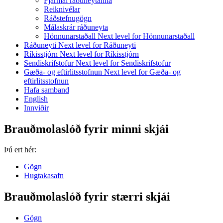
Fjármál ráðuneytanna
Reiknivélar
Ráðstefnugögn
Málaskrár ráðuneyta
Hönnunarstaðall
Next level for Hönnunarstaðall
Ráðuneyti
Next level for Ráðuneyti
Ríkisstjórn
Next level for Ríkisstjórn
Sendiskrifstofur
Next level for Sendiskrifstofur
Gæða- og eftirlitsstofnun
Next level for Gæða- og
eftirlitsstofnun
Hafa samband
English
Innviðir
Brauðmolaslóð fyrir minni skjái
Þú ert hér:
Gögn
Hugtakasafn
Brauðmolaslóð fyrir stærri skjái
Gögn