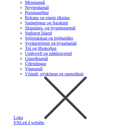
Menntamál
Neytendamál
Persónuréttur
Rekstur og eignir ríkisins
Samgöngur og fjarskipti
Skipulags- og byggingarmál
Stafrænt Ísland
Stjórnskipan og þjóðartákn
Sveitarstjórnir og byggðamál
Trú og lífsskoðun
Umhverfi og náttúruvernd
Utanríkismál
Útlendingar
Vinnumál
Vísindi, nýsköpun og rannsóknir
Loka
EN
Leit á vefsíðu