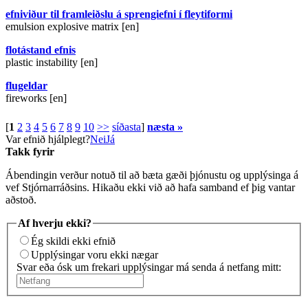
efniviður til framleiðslu á sprengiefni í fleytiformi
emulsion explosive matrix [en]
flotástand efnis
plastic instability [en]
flugeldar
fireworks [en]
[
1
2
3
4
5
6
7
8
9
10
>>
síðasta
]
næsta »
Var efnið hjálplegt?
Nei
Já
Takk fyrir
Ábendingin verður notuð til að bæta gæði þjónustu og upplýsinga á
vef Stjórnarráðsins. Hikaðu ekki við að hafa samband ef þig vantar
aðstoð.
Af hverju ekki?
Ég skildi ekki efnið
Upplýsingar voru ekki nægar
Svar eða ósk um frekari upplýsingar má senda á netfang mitt: