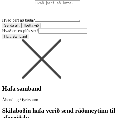
Hvað þarf að bæta?
Senda álit
Hætta við
Hvað er sex plús sex?
Hafa Samband
Hafa samband
Ábending / fyrirspurn
Skilaboðin hafa verið send ráðuneytinu til
afgreiðslu.