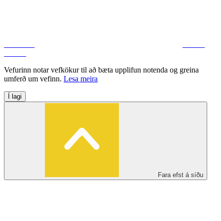
Facebook
Deila á
Twitter
Vefurinn notar vefkökur til að bæta upplifun notenda og greina
umferð um vefinn.
Lesa meira
Í lagi
Fara efst á síðu