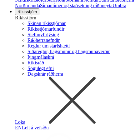
Norðurlanda
Símanúmer og staðsetning ráðuneyta
Umbra
Ríkisstjórn
Ríkisstjórn
Skipan ríkisstjórnar
Ríkisstjórnarfundir
Stefnuyfirlýsing
Ráðherranefndir
Reglur um starfshætti
Siðareglur, hagsmunir og hagsmunaverðir
Þingmálaskrá
Ríkisráð
Sögulegt efni
Dagskrár ráðherra
Loka
EN
Leit á vefsíðu