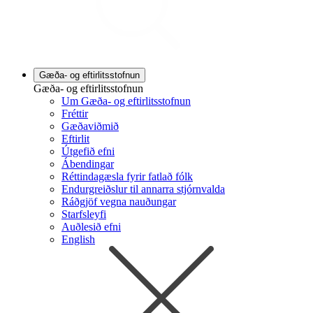
Gæða- og eftirlitsstofnun
Gæða- og eftirlitsstofnun
Um Gæða- og eftirlitsstofnun
Fréttir
Gæðaviðmið
Eftirlit
Útgefið efni
Ábendingar
Réttindagæsla fyrir fatlað fólk
Endurgreiðslur til annarra stjórnvalda
Ráðgjöf vegna nauðungar
Starfsleyfi
Auðlesið efni
English