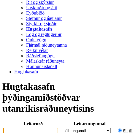
Rit og skýrslur
Úrskurðir og álit
Eyðublöð
Stefnur og áætlanir
Styrkir og sjóðir
Hugtakasafn
Lög og reglugerðir
Opin gögn
Fjármál ráðuneytanna
Reiknivélar
Ráðstefnugögn
Málaskrár ráðuneyta
Hönnunarstaðall
Hugtakasafn
Hugtakasafn
þýðingamiðstöðvar
utanríkisráðuneytisins
Leitarorð
Leitartungumál
öll ti