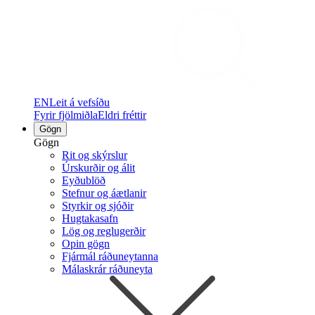
EN
Leit á vefsíðu
Fyrir fjölmiðla
Eldri fréttir
Gögn
Gögn
Rit og skýrslur
Úrskurðir og álit
Eyðublöð
Stefnur og áætlanir
Styrkir og sjóðir
Hugtakasafn
Lög og reglugerðir
Opin gögn
Fjármál ráðuneytanna
Málaskrár ráðuneyta