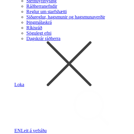
Stefnuyfirlýsing
Ráðherranefndir
Reglur um starfshætti
Siðareglur, hagsmunir og hagsmunaverðir
Þingmálaskrá
Ríkisráð
Sögulegt efni
Dagskrár ráðherra
Loka
EN
Leit á vefsíðu