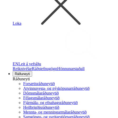
Loka
EN
Leit á vefsíðu
Reiknivélar
Ráðstefnugögn
Hönnunarstaðall
Ráðuneyti
Ráðuneyti
Forsætisráðuneytið
Atvinnuvega- og nýsköpunarráðuneytið
Dómsmálaráðuneytið
Félagsmálaráðuneytið
Fjármála- og efnahagsráðuneytið
Heilbrigðisráðuneytið
Mennta- og menningarmálaráðuneytið
Samgöngu- og sveitarstjórnarráðuneytið