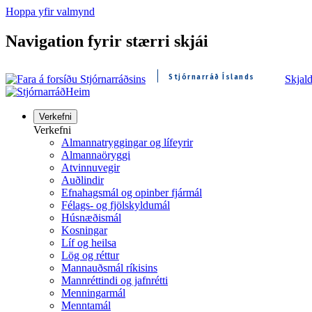
Hoppa yfir valmynd
Navigation fyrir stærri skjái
Stjórnarráð Íslands
Skjal
Heim
Verkefni
Verkefni
Almannatryggingar og lífeyrir
Almannaöryggi
Atvinnuvegir
Auðlindir
Efnahagsmál og opinber fjármál
Félags- og fjölskyldumál
Húsnæðismál
Kosningar
Líf og heilsa
Lög og réttur
Mannauðsmál ríkisins
Mannréttindi og jafnrétti
Menningarmál
Menntamál