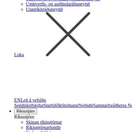
Umhverfis- og auðlindaráðuneytið
Utanríkisráðuneytið
Loka
EN
Leit á vefsíðu
Sendiskrifstofur
Starfsfólk
Stofnanir
Nefndir
Samstarfsráðherra N
Ríkisstjórn
Ríkisstjórn
Skipan ríkisstjórnar
Ríkisstjórnarfundir