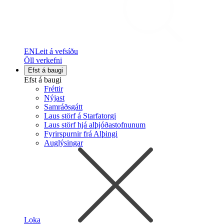
EN
Leit á vefsíðu
Öll verkefni
Efst á baugi
Efst á baugi
Fréttir
Nýjast
Samráðsgátt
Laus störf á Starfatorgi
Laus störf hjá alþjóðastofnunum
Fyrirspurnir frá Alþingi
Auglýsingar
Loka