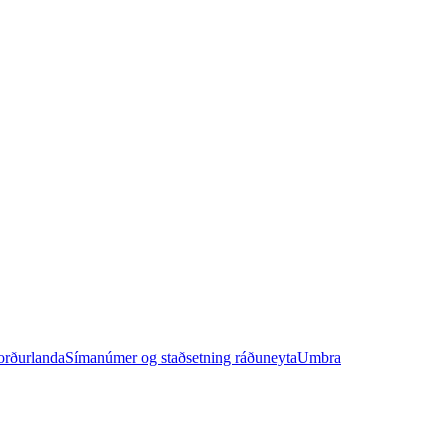
orðurlanda
Símanúmer og staðsetning ráðuneyta
Umbra