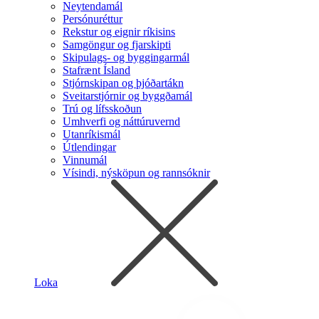
Neytendamál
Persónuréttur
Rekstur og eignir ríkisins
Samgöngur og fjarskipti
Skipulags- og byggingarmál
Stafrænt Ísland
Stjórnskipan og þjóðartákn
Sveitarstjórnir og byggðamál
Trú og lífsskoðun
Umhverfi og náttúruvernd
Utanríkismál
Útlendingar
Vinnumál
Vísindi, nýsköpun og rannsóknir
Loka