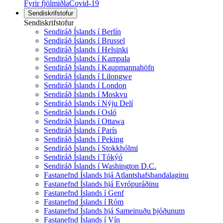
Fyrir fjölmiðla
Covid-19
Sendiskrifstofur
Sendiskrifstofur
Sendiráð Íslands í Berlín
Sendiráð Íslands í Brussel
Sendiráð Íslands í Helsinki
Sendiráð Íslands í Kampala
Sendiráð Íslands í Kaupmannahöfn
Sendiráð Íslands í Lilongwe
Sendiráð Íslands í London
Sendiráð Íslands í Moskvu
Sendiráð Íslands í Nýju Delí
Sendiráð Íslands í Osló
Sendiráð Íslands í Ottawa
Sendiráð Íslands í París
Sendiráð Íslands í Peking
Sendiráð Íslands í Stokkhólmi
Sendiráð Íslands í Tókýó
Sendiráð Íslands í Washington D.C.
Fastanefnd Íslands hjá Atlantshafsbandalaginu
Fastanefnd Íslands hjá Evrópuráðinu
Fastanefnd Íslands í Genf
Fastanefnd Íslands í Róm
Fastanefnd Íslands hjá Sameinuðu þjóðunum
Fastanefnd Íslands í Vín