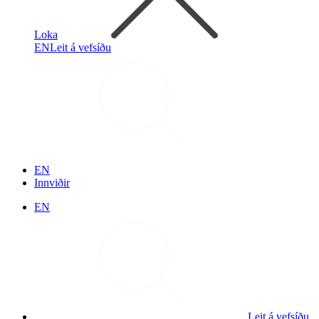
Loka
EN
Leit á vefsíðu
EN
Innviðir
EN
Leit á vefsíðu