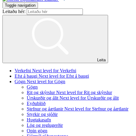
Toggle navigation
Leitaðu hér:
Leita
Verkefni
Next level for Verkefni
Efst á baugi
Next level for Efst á baugi
Gögn
Next level for Gögn
Gögn
Rit og skýrslur
Next level for Rit og skýrslur
Úrskurðir og álit
Next level for Úrskurðir og álit
Eyðublöð
Stefnur og áætlanir
Next level for Stefnur og áætlanir
Styrkir og sjóðir
Hugtakasafn
Lög og reglugerðir
Opin gögn