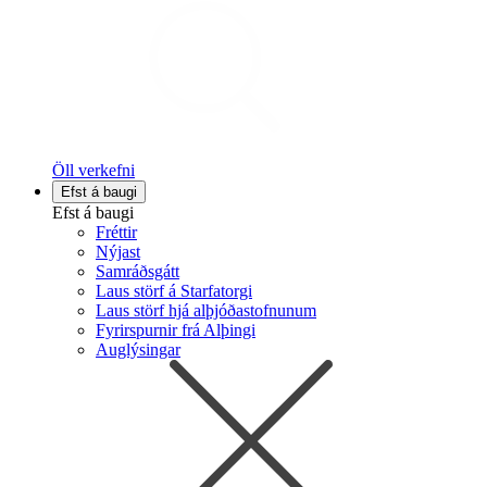
Öll verkefni
Efst á baugi
Efst á baugi
Fréttir
Nýjast
Samráðsgátt
Laus störf á Starfatorgi
Laus störf hjá alþjóðastofnunum
Fyrirspurnir frá Alþingi
Auglýsingar