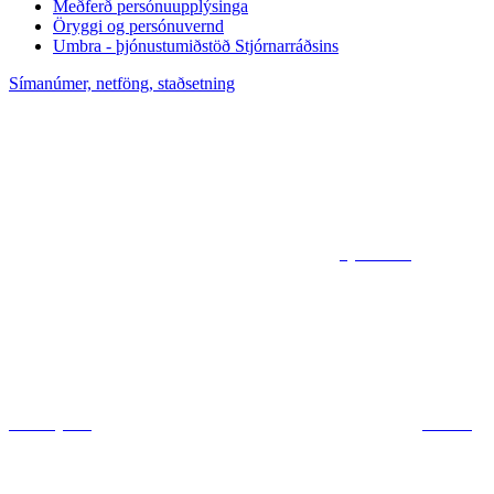
Meðferð persónuupplýsinga
Öryggi og persónuvernd
Umbra - þjónustumiðstöð Stjórnarráðsins
Símanúmer, netföng, staðsetning
Sjá kort af
ráðuneytum
Deila á