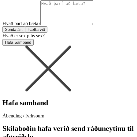
Hvað þarf að bæta?
Senda álit
Hætta við
Hvað er sex plús sex?
Hafa Samband
Hafa samband
Ábending / fyrirspurn
Skilaboðin hafa verið send ráðuneytinu til
afgreiðslu.