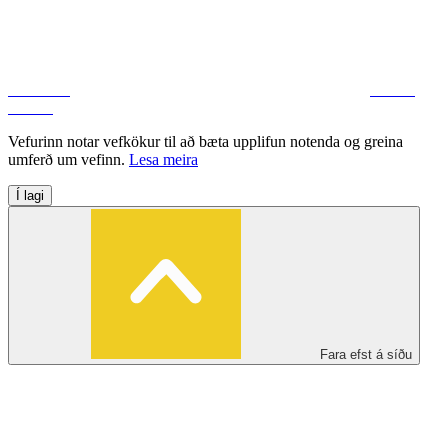
Facebook
Deila á
Twitter
Vefurinn notar vefkökur til að bæta upplifun notenda og greina
umferð um vefinn.
Lesa meira
Í lagi
Fara efst á síðu