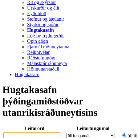
Rit og skýrslur
Úrskurðir og álit
Eyðublöð
Stefnur og áætlanir
Styrkir og sjóðir
Hugtakasafn
Lög og reglugerðir
Opin gögn
Fjármál ráðuneytanna
Reiknivélar
Ráðstefnugögn
Málaskrár ráðuneyta
Hönnunarstaðall
Hugtakasafn
Hugtakasafn
þýðingamiðstöðvar
utanríkisráðuneytisins
Leitarorð
Leitartungumál
öll ti