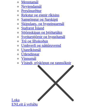
Menntamál
Neytendamál
Persónuréttur
Rekstur og eignir ríkisins
Samgöngur og fjarskipti
Skipulags- og byggingarmál
Stafrænt Ísland
Stjórnskipan og þjóðartákn
Sveitarstjórnir og byggðamál
Trú og lífsskoðun
Umhverfi og náttúruvernd
Utanríkismál
Útlendingar
Vinnumál
Vísindi, nýsköpun og rannsóknir
Loka
EN
Leit á vefsíðu