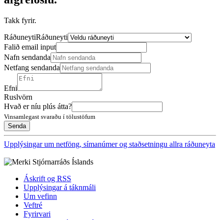
Takk fyrir.
Ráðuneyti
Ráðuneyti
Falið email input
Nafn sendanda
Netfang sendanda
Efni
Ruslvörn
Hvað er níu plús átta?
Vinsamlegast svaraðu í tölustöfum
Upplýsingar um netföng, símanúmer og staðsetningu allra ráðuneyta
Áskrift og RSS
Upplýsingar á táknmáli
Um vefinn
Veftré
Fyrirvari