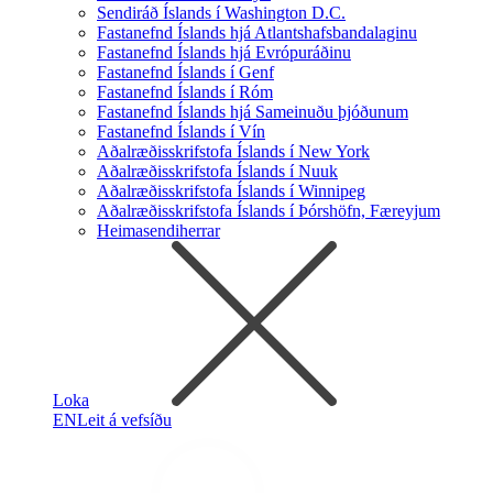
Sendiráð Íslands í Washington D.C.
Fastanefnd Íslands hjá Atlantshafsbandalaginu
Fastanefnd Íslands hjá Evrópuráðinu
Fastanefnd Íslands í Genf
Fastanefnd Íslands í Róm
Fastanefnd Íslands hjá Sameinuðu þjóðunum
Fastanefnd Íslands í Vín
Aðalræðisskrifstofa Íslands í New York
Aðalræðisskrifstofa Íslands í Nuuk
Aðalræðisskrifstofa Íslands í Winnipeg
Aðalræðisskrifstofa Íslands í Þórshöfn, Færeyjum
Heimasendiherrar
Loka
EN
Leit á vefsíðu