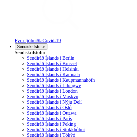
Fyrir fjölmiðla
Covid-19
Sendiskrifstofur
Sendiskrifstofur
Sendiráð Íslands í Berlín
Sendiráð Íslands í Brussel
Sendiráð Íslands í Helsinki
Sendiráð Íslands í Kampala
Sendiráð Íslands í Kaupmannahöfn
Sendiráð Íslands í Lilongwe
Sendiráð Íslands í London
Sendiráð Íslands í Moskvu
Sendiráð Íslands í Nýju Delí
Sendiráð Íslands í Osló
Sendiráð Íslands í Ottawa
Sendiráð Íslands í París
Sendiráð Íslands í Peking
Sendiráð Íslands í Stokkhólmi
Sendiráð Íslands í Tókýó