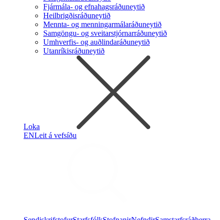
Fjármála- og efnahagsráðuneytið
Heilbrigðisráðuneytið
Mennta- og menningarmálaráðuneytið
Samgöngu- og sveitarstjórnarráðuneytið
Umhverfis- og auðlindaráðuneytið
Utanríkisráðuneytið
Loka
EN
Leit á vefsíðu
Sendiskrifstofur
Starfsfólk
Stofnanir
Nefndir
Samstarfsráðherra