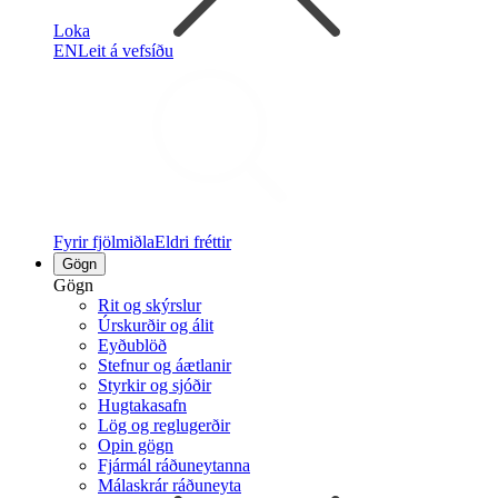
Loka
EN
Leit á vefsíðu
Fyrir fjölmiðla
Eldri fréttir
Gögn
Gögn
Rit og skýrslur
Úrskurðir og álit
Eyðublöð
Stefnur og áætlanir
Styrkir og sjóðir
Hugtakasafn
Lög og reglugerðir
Opin gögn
Fjármál ráðuneytanna
Málaskrár ráðuneyta