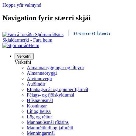
Hoppa yfir valmynd
Navigation fyrir stærri skjái
Stjórnarráð Íslands
Skjaldarmerki - Fara heim
Heim
Verkefni
Verkefni
Almannatryggingar og lífeyrir
Almannaöryggi
Atvinnuvegir
Auðlindir
Efnahagsmál og opinber fjármál
Félags- og fjölskyldumál
Húsnæðismál
Kosningar
Líf og heilsa
Lög og réttur
Mannauðsmál ríkisins
Mannréttindi og jafnrétti
Menningarmál