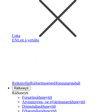
Loka
EN
Leit á vefsíðu
Reiknivélar
Ráðstefnugögn
Hönnunarstaðall
Ráðuneyti
Ráðuneyti
Forsætisráðuneytið
Atvinnuvega- og nýsköpunarráðuneytið
Dómsmálaráðuneytið
Félagsmálaráðuneytið