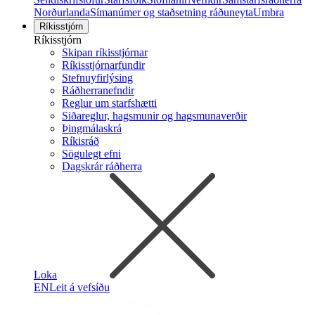
Norðurlanda
Símanúmer og staðsetning ráðuneyta
Umbra
Ríkisstjórn
Ríkisstjórn
Skipan ríkisstjórnar
Ríkisstjórnarfundir
Stefnuyfirlýsing
Ráðherranefndir
Reglur um starfshætti
Siðareglur, hagsmunir og hagsmunaverðir
Þingmálaskrá
Ríkisráð
Sögulegt efni
Dagskrár ráðherra
Loka
EN
Leit á vefsíðu