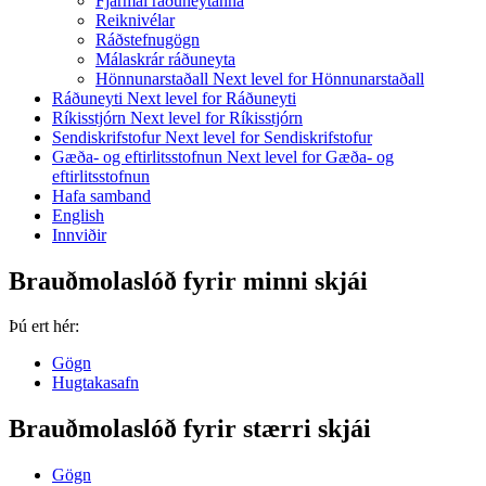
Fjármál ráðuneytanna
Reiknivélar
Ráðstefnugögn
Málaskrár ráðuneyta
Hönnunarstaðall
Next level for Hönnunarstaðall
Ráðuneyti
Next level for Ráðuneyti
Ríkisstjórn
Next level for Ríkisstjórn
Sendiskrifstofur
Next level for Sendiskrifstofur
Gæða- og eftirlitsstofnun
Next level for Gæða- og
eftirlitsstofnun
Hafa samband
English
Innviðir
Brauðmolaslóð fyrir minni skjái
Þú ert hér:
Gögn
Hugtakasafn
Brauðmolaslóð fyrir stærri skjái
Gögn