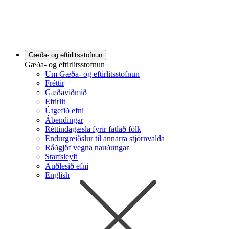
Gæða- og eftirlitsstofnun
Gæða- og eftirlitsstofnun
Um Gæða- og eftirlitsstofnun
Fréttir
Gæðaviðmið
Eftirlit
Útgefið efni
Ábendingar
Réttindagæsla fyrir fatlað fólk
Endurgreiðslur til annarra stjórnvalda
Ráðgjöf vegna nauðungar
Starfsleyfi
Auðlesið efni
English