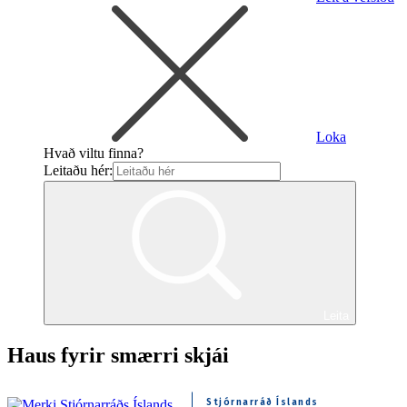
Loka
Hvað viltu finna?
Leitaðu hér:
Leita
Haus fyrir smærri skjái
Stjórnarráð Íslands