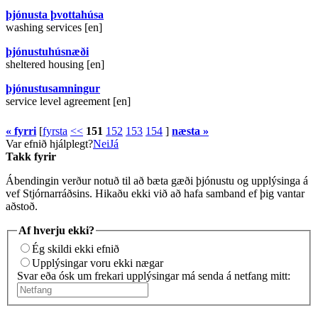
þjónusta þvottahúsa
washing services [en]
þjónustuhúsnæði
sheltered housing [en]
þjónustusamningur
service level agreement [en]
« fyrri
[
fyrsta
<<
151
152
153
154
]
næsta »
Var efnið hjálplegt?
Nei
Já
Takk fyrir
Ábendingin verður notuð til að bæta gæði þjónustu og upplýsinga á
vef Stjórnarráðsins. Hikaðu ekki við að hafa samband ef þig vantar
aðstoð.
Af hverju ekki?
Ég skildi ekki efnið
Upplýsingar voru ekki nægar
Svar eða ósk um frekari upplýsingar má senda á netfang mitt: