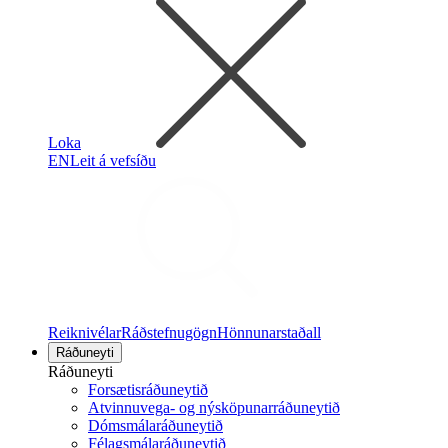
Loka
EN
Leit á vefsíðu
Reiknivélar
Ráðstefnugögn
Hönnunarstaðall
Ráðuneyti
Ráðuneyti
Forsætisráðuneytið
Atvinnuvega- og nýsköpunarráðuneytið
Dómsmálaráðuneytið
Félagsmálaráðuneytið