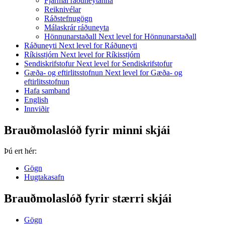
Fjármál ráðuneytanna
Reiknivélar
Ráðstefnugögn
Málaskrár ráðuneyta
Hönnunarstaðall
Next level for Hönnunarstaðall
Ráðuneyti
Next level for Ráðuneyti
Ríkisstjórn
Next level for Ríkisstjórn
Sendiskrifstofur
Next level for Sendiskrifstofur
Gæða- og eftirlitsstofnun
Next level for Gæða- og
eftirlitsstofnun
Hafa samband
English
Innviðir
Brauðmolaslóð fyrir minni skjái
Þú ert hér:
Gögn
Hugtakasafn
Brauðmolaslóð fyrir stærri skjái
Gögn