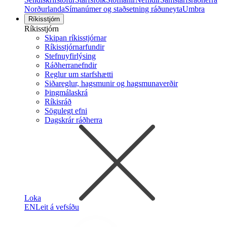
Norðurlanda
Símanúmer og staðsetning ráðuneyta
Umbra
Ríkisstjórn
Ríkisstjórn
Skipan ríkisstjórnar
Ríkisstjórnarfundir
Stefnuyfirlýsing
Ráðherranefndir
Reglur um starfshætti
Siðareglur, hagsmunir og hagsmunaverðir
Þingmálaskrá
Ríkisráð
Sögulegt efni
Dagskrár ráðherra
Loka
EN
Leit á vefsíðu