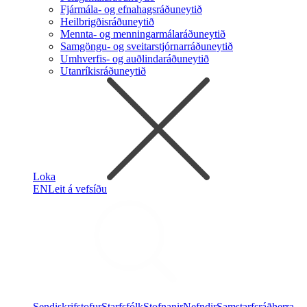
Fjármála- og efnahagsráðuneytið
Heilbrigðisráðuneytið
Mennta- og menningarmálaráðuneytið
Samgöngu- og sveitarstjórnarráðuneytið
Umhverfis- og auðlindaráðuneytið
Utanríkisráðuneytið
Loka
EN
Leit á vefsíðu
Sendiskrifstofur
Starfsfólk
Stofnanir
Nefndir
Samstarfsráðherra