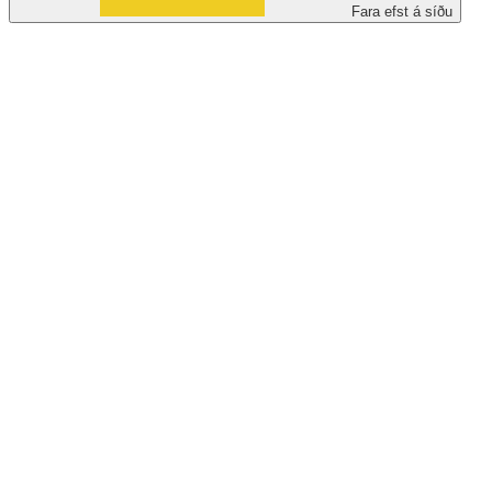
Fara efst á síðu