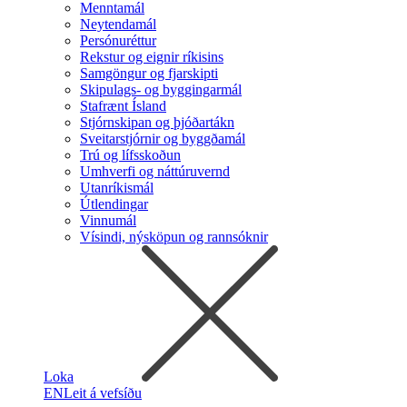
Menntamál
Neytendamál
Persónuréttur
Rekstur og eignir ríkisins
Samgöngur og fjarskipti
Skipulags- og byggingarmál
Stafrænt Ísland
Stjórnskipan og þjóðartákn
Sveitarstjórnir og byggðamál
Trú og lífsskoðun
Umhverfi og náttúruvernd
Utanríkismál
Útlendingar
Vinnumál
Vísindi, nýsköpun og rannsóknir
Loka
EN
Leit á vefsíðu