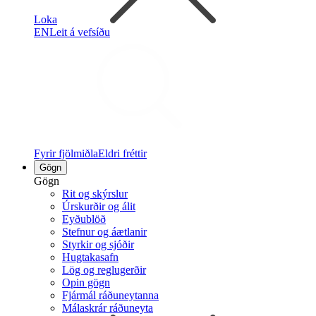
Loka
EN
Leit á vefsíðu
Fyrir fjölmiðla
Eldri fréttir
Gögn
Gögn
Rit og skýrslur
Úrskurðir og álit
Eyðublöð
Stefnur og áætlanir
Styrkir og sjóðir
Hugtakasafn
Lög og reglugerðir
Opin gögn
Fjármál ráðuneytanna
Málaskrár ráðuneyta