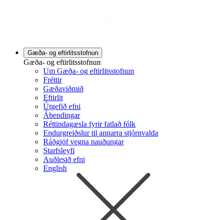
Gæða- og eftirlitsstofnun
Gæða- og eftirlitsstofnun
Um Gæða- og eftirlitsstofnun
Fréttir
Gæðaviðmið
Eftirlit
Útgefið efni
Ábendingar
Réttindagæsla fyrir fatlað fólk
Endurgreiðslur til annarra stjórnvalda
Ráðgjöf vegna nauðungar
Starfsleyfi
Auðlesið efni
English