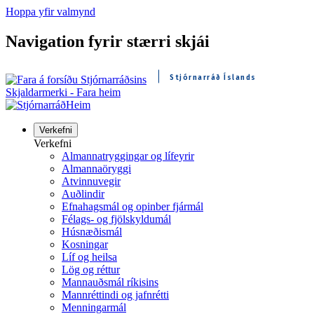
Hoppa yfir valmynd
Navigation fyrir stærri skjái
Stjórnarráð Íslands
Skjaldarmerki - Fara heim
Heim
Verkefni
Verkefni
Almannatryggingar og lífeyrir
Almannaöryggi
Atvinnuvegir
Auðlindir
Efnahagsmál og opinber fjármál
Félags- og fjölskyldumál
Húsnæðismál
Kosningar
Líf og heilsa
Lög og réttur
Mannauðsmál ríkisins
Mannréttindi og jafnrétti
Menningarmál