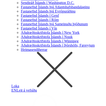
Sendiráð Íslands í Washington D.C.
Fastanefnd Íslands hjá Atlantshafsbandalaginu
Fastanefnd Íslands hjá Evrópuráðinu
Fastanefnd Íslands í Genf
Fastanefnd Íslands í Róm
Fastanefnd Íslands hjá Sameinuðu þjóðunum
Fastanefnd Íslands í Vín
Aðalræðisskrifstofa Íslands í New York
Aðalræðisskrifstofa Íslands í Nuuk
Aðalræðisskrifstofa Íslands í Winnipeg
Aðalræðisskrifstofa Íslands í Þórshöfn, Færeyjum
Heimasendiherrar
Loka
EN
Leit á vefsíðu