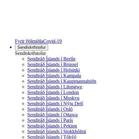
Fyrir fjölmiðla
Covid-19
Sendiskrifstofur
Sendiskrifstofur
Sendiráð Íslands í Berlín
Sendiráð Íslands í Brussel
Sendiráð Íslands í Helsinki
Sendiráð Íslands í Kampala
Sendiráð Íslands í Kaupmannahöfn
Sendiráð Íslands í Lilongwe
Sendiráð Íslands í London
Sendiráð Íslands í Moskvu
Sendiráð Íslands í Nýju Delí
Sendiráð Íslands í Osló
Sendiráð Íslands í Ottawa
Sendiráð Íslands í París
Sendiráð Íslands í Peking
Sendiráð Íslands í Stokkhólmi
Sendiráð Íslands í Tókýó