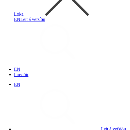
Loka
EN
Leit á vefsíðu
EN
Innviðir
EN
Leit á vefsíðu