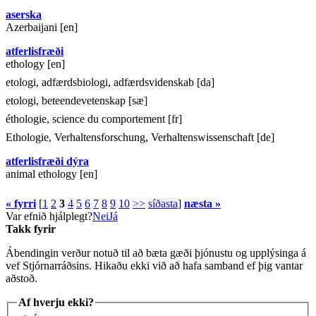
aserska
Azerbaijani [en]
atferlisfræði
ethology [en]
etologi, adfærdsbiologi, adfærdsvidenskab [da]
etologi, beteendevetenskap [sæ]
éthologie, science du comportement [fr]
Ethologie, Verhaltensforschung, Verhaltenswissenschaft [de]
atferlisfræði dýra
animal ethology [en]
« fyrri
[
1
2
3
4
5
6
7
8
9
10
>>
síðasta
]
næsta »
Var efnið hjálplegt?
Nei
Já
Takk fyrir
Ábendingin verður notuð til að bæta gæði þjónustu og upplýsinga á
vef Stjórnarráðsins. Hikaðu ekki við að hafa samband ef þig vantar
aðstoð.
Af hverju ekki?