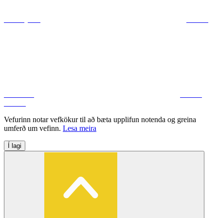
ráðuneytum
Deila á
Facebook
Deila á
Twitter
Vefurinn notar vefkökur til að bæta upplifun notenda og greina
umferð um vefinn.
Lesa meira
Í lagi