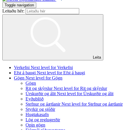
Toggle navigation
Leitaðu hér:
Leita
Verkefni
Next level for Verkefni
Efst á baugi
Next level for Efst á baugi
Gögn
Next level for Gögn
Gögn
Rit og skýrslur
Next level for Rit og skýrslur
Úrskurðir og álit
Next level for Úrskurðir og álit
Eyðublöð
Stefnur og áætlanir
Next level for Stefnur og áætlanir
Styrkir og sjóðir
Hugtakasafn
Lög og reglugerðir
Opin gögn