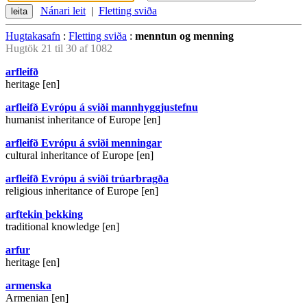
Nánari leit
|
Fletting sviða
Hugtakasafn
:
Fletting sviða
:
menntun og menning
Hugtök 21 til 30 af 1082
arfleifð
heritage [en]
arfleifð Evrópu á sviði mannhyggjustefnu
humanist inheritance of Europe [en]
arfleifð Evrópu á sviði menningar
cultural inheritance of Europe [en]
arfleifð Evrópu á sviði trúarbragða
religious inheritance of Europe [en]
arftekin þekking
traditional knowledge [en]
arfur
heritage [en]
armenska
Armenian [en]