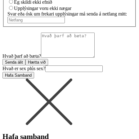
Ég skildi ekki efnið
Upplýsingar voru ekki nægar
Svar eða ósk um frekari upplýsingar má senda á netfang mitt:
Hvað þarf að bæta?
Senda álit
Hætta við
Hvað er sex plús sex?
Hafa Samband
Hafa samband