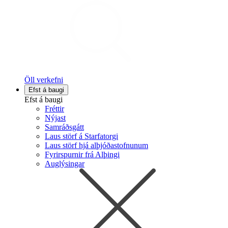
Öll verkefni
Efst á baugi
Efst á baugi
Fréttir
Nýjast
Samráðsgátt
Laus störf á Starfatorgi
Laus störf hjá alþjóðastofnunum
Fyrirspurnir frá Alþingi
Auglýsingar