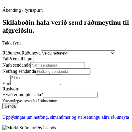
Ábending / fyrirspurn
Skilaboðin hafa verið send ráðuneytinu til
afgreiðslu.
Takk fyrir.
Ráðuneyti
Ráðuneyti
Falið email input
Nafn sendanda
Netfang sendanda
Efni
Ruslvörn
Hvað er níu plús átta?
Vinsamlegast svaraðu í tölustöfum
Upplýsingar um netföng, símanúmer og staðsetningu allra ráðuneyta