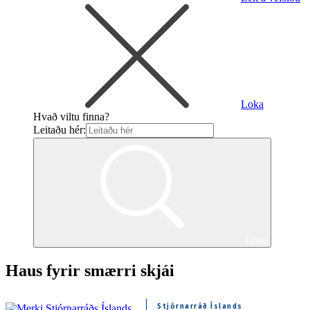
Loka
Hvað viltu finna?
Leitaðu hér:
Leita
Haus fyrir smærri skjái
Stjórnarráð Íslands