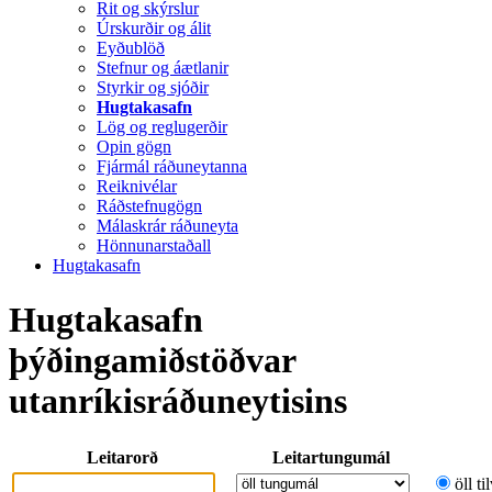
Rit og skýrslur
Úrskurðir og álit
Eyðublöð
Stefnur og áætlanir
Styrkir og sjóðir
Hugtakasafn
Lög og reglugerðir
Opin gögn
Fjármál ráðuneytanna
Reiknivélar
Ráðstefnugögn
Málaskrár ráðuneyta
Hönnunarstaðall
Hugtakasafn
Hugtakasafn
þýðingamiðstöðvar
utanríkisráðuneytisins
Leitarorð
Leitartungumál
öll ti