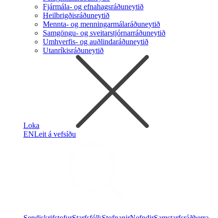
Fjármála- og efnahagsráðuneytið
Heilbrigðisráðuneytið
Mennta- og menningarmálaráðuneytið
Samgöngu- og sveitarstjórnarráðuneytið
Umhverfis- og auðlindaráðuneytið
Utanríkisráðuneytið
Loka
EN
Leit á vefsíðu
Sendiskrifstofur
Starfsfólk
Stofnanir
Nefndir
Samstarfsráðherra