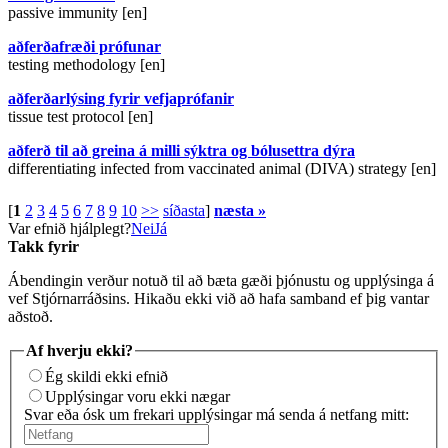
passive immunity [en]
aðferðafræði prófunar
testing methodology [en]
aðferðarlýsing fyrir vefjaprófanir
tissue test protocol [en]
aðferð til að greina á milli sýktra og bólusettra dýra
differentiating infected from vaccinated animal (DIVA) strategy [en]
[
1
2
3
4
5
6
7
8
9
10
>>
síðasta
]
næsta »
Var efnið hjálplegt?
Nei
Já
Takk fyrir
Ábendingin verður notuð til að bæta gæði þjónustu og upplýsinga á
vef Stjórnarráðsins. Hikaðu ekki við að hafa samband ef þig vantar
aðstoð.
Af hverju ekki?
Ég skildi ekki efnið
Upplýsingar voru ekki nægar
Svar eða ósk um frekari upplýsingar má senda á netfang mitt: