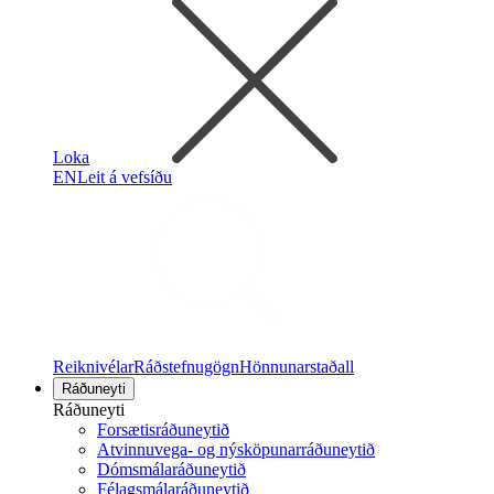
Loka
EN
Leit á vefsíðu
Reiknivélar
Ráðstefnugögn
Hönnunarstaðall
Ráðuneyti
Ráðuneyti
Forsætisráðuneytið
Atvinnuvega- og nýsköpunarráðuneytið
Dómsmálaráðuneytið
Félagsmálaráðuneytið