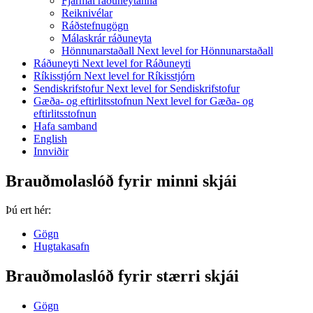
Fjármál ráðuneytanna
Reiknivélar
Ráðstefnugögn
Málaskrár ráðuneyta
Hönnunarstaðall
Next level for Hönnunarstaðall
Ráðuneyti
Next level for Ráðuneyti
Ríkisstjórn
Next level for Ríkisstjórn
Sendiskrifstofur
Next level for Sendiskrifstofur
Gæða- og eftirlitsstofnun
Next level for Gæða- og
eftirlitsstofnun
Hafa samband
English
Innviðir
Brauðmolaslóð fyrir minni skjái
Þú ert hér:
Gögn
Hugtakasafn
Brauðmolaslóð fyrir stærri skjái
Gögn