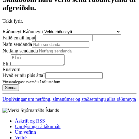
afgreiðslu.
Takk fyrir.
Ráðuneyti
Ráðuneyti
Falið email input
Nafn sendanda
Netfang sendanda
Efni
Ruslvörn
Hvað er níu plús átta?
Vinsamlegast svaraðu í tölustöfum
Upplýsingar um netföng, símanúmer og staðsetningu allra ráðuneyta
Áskrift og RSS
Upplýsingar á táknmáli
Um vefinn
Veftré