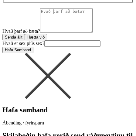
Hvað þarf að bæta?
Senda álit
Hætta við
Hvað er sex plús sex?
Hafa Samband
Hafa samband
Ábending / fyrirspurn
Skilaboðin hafa verið send ráðuneytinu til