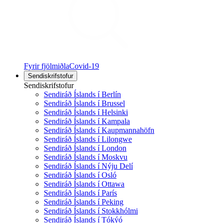
Fyrir fjölmiðla
Covid-19
Sendiskrifstofur
Sendiskrifstofur
Sendiráð Íslands í Berlín
Sendiráð Íslands í Brussel
Sendiráð Íslands í Helsinki
Sendiráð Íslands í Kampala
Sendiráð Íslands í Kaupmannahöfn
Sendiráð Íslands í Lilongwe
Sendiráð Íslands í London
Sendiráð Íslands í Moskvu
Sendiráð Íslands í Nýju Delí
Sendiráð Íslands í Osló
Sendiráð Íslands í Ottawa
Sendiráð Íslands í París
Sendiráð Íslands í Peking
Sendiráð Íslands í Stokkhólmi
Sendiráð Íslands í Tókýó