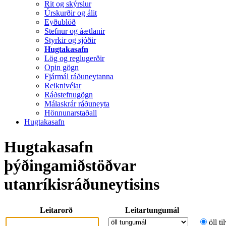
Rit og skýrslur
Úrskurðir og álit
Eyðublöð
Stefnur og áætlanir
Styrkir og sjóðir
Hugtakasafn
Lög og reglugerðir
Opin gögn
Fjármál ráðuneytanna
Reiknivélar
Ráðstefnugögn
Málaskrár ráðuneyta
Hönnunarstaðall
Hugtakasafn
Hugtakasafn
þýðingamiðstöðvar
utanríkisráðuneytisins
Leitarorð
Leitartungumál
öll ti