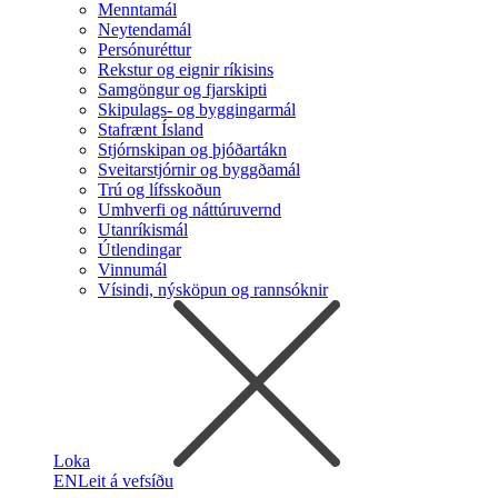
Menntamál
Neytendamál
Persónuréttur
Rekstur og eignir ríkisins
Samgöngur og fjarskipti
Skipulags- og byggingarmál
Stafrænt Ísland
Stjórnskipan og þjóðartákn
Sveitarstjórnir og byggðamál
Trú og lífsskoðun
Umhverfi og náttúruvernd
Utanríkismál
Útlendingar
Vinnumál
Vísindi, nýsköpun og rannsóknir
Loka
EN
Leit á vefsíðu