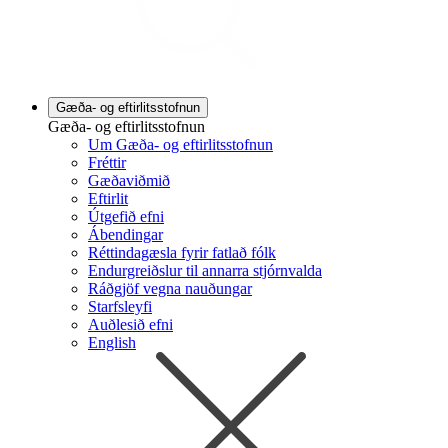
Gæða- og eftirlitsstofnun
Gæða- og eftirlitsstofnun
Um Gæða- og eftirlitsstofnun
Fréttir
Gæðaviðmið
Eftirlit
Útgefið efni
Ábendingar
Réttindagæsla fyrir fatlað fólk
Endurgreiðslur til annarra stjórnvalda
Ráðgjöf vegna nauðungar
Starfsleyfi
Auðlesið efni
English