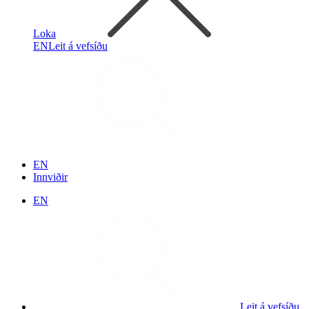
Loka
EN
Leit á vefsíðu
EN
Innviðir
EN
Leit á vefsíðu