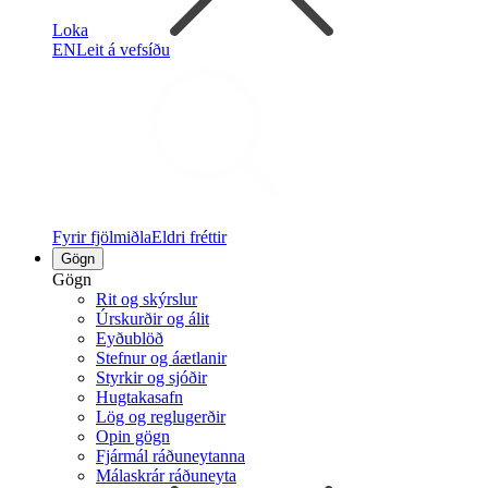
Loka
EN
Leit á vefsíðu
Fyrir fjölmiðla
Eldri fréttir
Gögn
Gögn
Rit og skýrslur
Úrskurðir og álit
Eyðublöð
Stefnur og áætlanir
Styrkir og sjóðir
Hugtakasafn
Lög og reglugerðir
Opin gögn
Fjármál ráðuneytanna
Málaskrár ráðuneyta