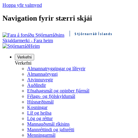
Hoppa yfir valmynd
Navigation fyrir stærri skjái
Stjórnarráð Íslands
Skjaldarmerki - Fara heim
Heim
Verkefni
Verkefni
Almannatryggingar og lífeyrir
Almannaöryggi
Atvinnuvegir
Auðlindir
Efnahagsmál og opinber fjármál
Félags- og fjölskyldumál
Húsnæðismál
Kosningar
Líf og heilsa
Lög og réttur
Mannauðsmál ríkisins
Mannréttindi og jafnrétti
Menningarmál