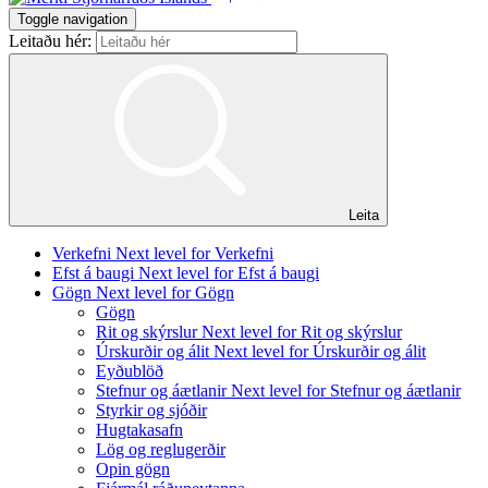
Toggle navigation
Leitaðu hér:
Leita
Verkefni
Next level for Verkefni
Efst á baugi
Next level for Efst á baugi
Gögn
Next level for Gögn
Gögn
Rit og skýrslur
Next level for Rit og skýrslur
Úrskurðir og álit
Next level for Úrskurðir og álit
Eyðublöð
Stefnur og áætlanir
Next level for Stefnur og áætlanir
Styrkir og sjóðir
Hugtakasafn
Lög og reglugerðir
Opin gögn