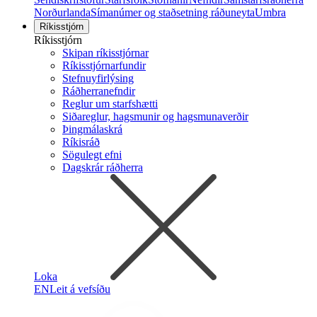
Norðurlanda
Símanúmer og staðsetning ráðuneyta
Umbra
Ríkisstjórn
Ríkisstjórn
Skipan ríkisstjórnar
Ríkisstjórnarfundir
Stefnuyfirlýsing
Ráðherranefndir
Reglur um starfshætti
Siðareglur, hagsmunir og hagsmunaverðir
Þingmálaskrá
Ríkisráð
Sögulegt efni
Dagskrár ráðherra
Loka
EN
Leit á vefsíðu