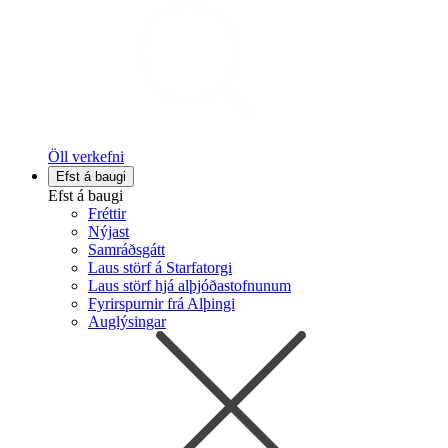
Öll verkefni
Efst á baugi
Efst á baugi
Fréttir
Nýjast
Samráðsgátt
Laus störf á Starfatorgi
Laus störf hjá alþjóðastofnunum
Fyrirspurnir frá Alþingi
Auglýsingar