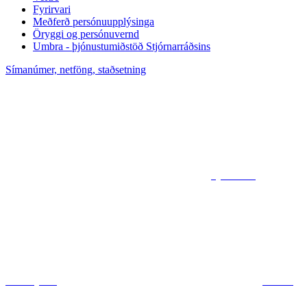
Fyrirvari
Meðferð persónuupplýsinga
Öryggi og persónuvernd
Umbra - þjónustumiðstöð Stjórnarráðsins
Símanúmer, netföng, staðsetning
Sjá kort af
ráðuneytum
Deila á