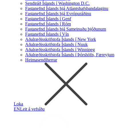
Sendiráð Íslands í Washington D.C.
Fastanefnd Íslands hjá Atlantshafsbandalaginu
Fastanefnd Íslands hjá Evrópuráðinu
Fastanefnd Íslands í Genf
Fastanefnd Íslands í Róm
Fastanefnd Íslands hjá Sameinuðu þjóðunum
Fastanefnd Íslands í Vín
Aðalræðisskrifstofa Íslands í New York
Aðalræðisskrifstofa Íslands í Nuuk
Aðalræðisskrifstofa Íslands í Winnipeg
Aðalræðisskrifstofa Íslands í Þórshöfn, Færeyjum
Heimasendiherrar
Loka
EN
Leit á vefsíðu