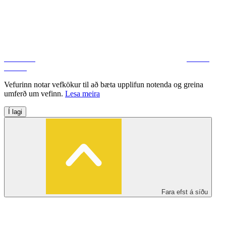
Facebook
Deila á
Twitter
Vefurinn notar vefkökur til að bæta upplifun notenda og greina
umferð um vefinn.
Lesa meira
Í lagi
Fara efst á síðu