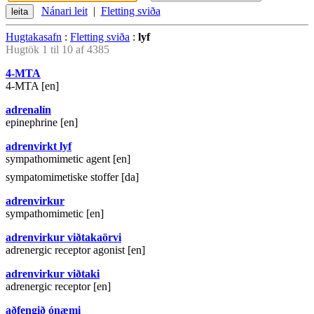
Nánari leit
|
Fletting sviða
Hugtakasafn
:
Fletting sviða
:
lyf
Hugtök 1 til 10 af 4385
4-MTA
4-MTA [en]
adrenalín
epinephrine [en]
adrenvirkt lyf
sympathomimetic agent [en]
sympatomimetiske stoffer [da]
adrenvirkur
sympathomimetic [en]
adrenvirkur viðtakaörvi
adrenergic receptor agonist [en]
adrenvirkur viðtaki
adrenergic receptor [en]
aðfengið ónæmi