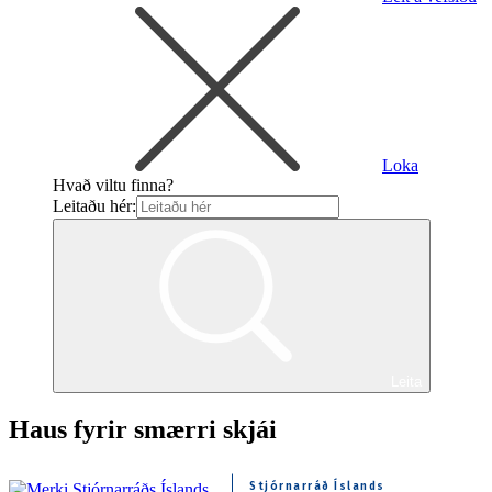
Loka
Hvað viltu finna?
Leitaðu hér:
Leita
Haus fyrir smærri skjái
Stjórnarráð Íslands