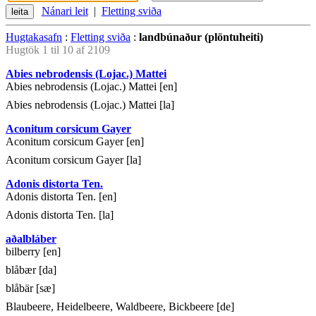
Nánari leit
|
Fletting sviða
Hugtakasafn
:
Fletting sviða
:
landbúnaður (plöntuheiti)
Hugtök 1 til 10 af 2109
Abies nebrodensis (Lojac.) Mattei
Abies nebrodensis (Lojac.) Mattei [en]
Abies nebrodensis (Lojac.) Mattei [la]
Aconitum corsicum Gayer
Aconitum corsicum Gayer [en]
Aconitum corsicum Gayer [la]
Adonis distorta Ten.
Adonis distorta Ten. [en]
Adonis distorta Ten. [la]
aðalbláber
bilberry [en]
blåbær [da]
blåbär [sæ]
Blaubeere, Heidelbeere, Waldbeere, Bickbeere [de]