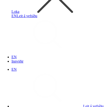
Loka
EN
Leit á vefsíðu
EN
Innviðir
EN
Leit á vefsíðu