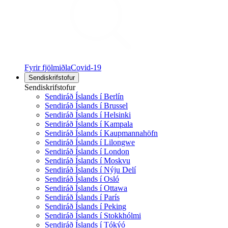
Fyrir fjölmiðla
Covid-19
Sendiskrifstofur
Sendiskrifstofur
Sendiráð Íslands í Berlín
Sendiráð Íslands í Brussel
Sendiráð Íslands í Helsinki
Sendiráð Íslands í Kampala
Sendiráð Íslands í Kaupmannahöfn
Sendiráð Íslands í Lilongwe
Sendiráð Íslands í London
Sendiráð Íslands í Moskvu
Sendiráð Íslands í Nýju Delí
Sendiráð Íslands í Osló
Sendiráð Íslands í Ottawa
Sendiráð Íslands í París
Sendiráð Íslands í Peking
Sendiráð Íslands í Stokkhólmi
Sendiráð Íslands í Tókýó