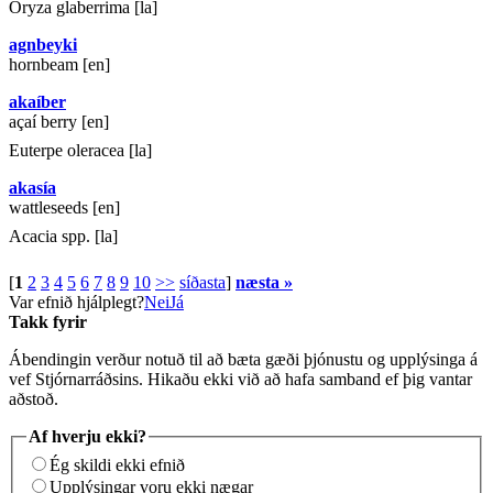
Oryza glaberrima [la]
agnbeyki
hornbeam [en]
akaíber
açaí berry [en]
Euterpe oleracea [la]
akasía
wattleseeds [en]
Acacia spp. [la]
[
1
2
3
4
5
6
7
8
9
10
>>
síðasta
]
næsta »
Var efnið hjálplegt?
Nei
Já
Takk fyrir
Ábendingin verður notuð til að bæta gæði þjónustu og upplýsinga á
vef Stjórnarráðsins. Hikaðu ekki við að hafa samband ef þig vantar
aðstoð.
Af hverju ekki?
Ég skildi ekki efnið
Upplýsingar voru ekki nægar