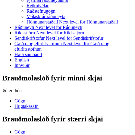
Fjármál ráðuneytanna
Reiknivélar
Ráðstefnugögn
Málaskrár ráðuneyta
Hönnunarstaðall
Next level for Hönnunarstaðall
Ráðuneyti
Next level for Ráðuneyti
Ríkisstjórn
Next level for Ríkisstjórn
Sendiskrifstofur
Next level for Sendiskrifstofur
Gæða- og eftirlitsstofnun
Next level for Gæða- og
eftirlitsstofnun
Hafa samband
English
Innviðir
Brauðmolaslóð fyrir minni skjái
Þú ert hér:
Gögn
Hugtakasafn
Brauðmolaslóð fyrir stærri skjái
Gögn