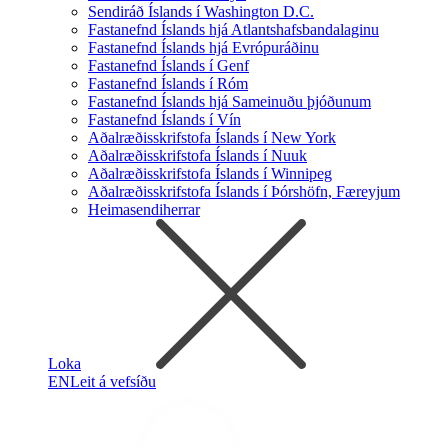
Sendiráð Íslands í Washington D.C.
Fastanefnd Íslands hjá Atlantshafsbandalaginu
Fastanefnd Íslands hjá Evrópuráðinu
Fastanefnd Íslands í Genf
Fastanefnd Íslands í Róm
Fastanefnd Íslands hjá Sameinuðu þjóðunum
Fastanefnd Íslands í Vín
Aðalræðisskrifstofa Íslands í New York
Aðalræðisskrifstofa Íslands í Nuuk
Aðalræðisskrifstofa Íslands í Winnipeg
Aðalræðisskrifstofa Íslands í Þórshöfn, Færeyjum
Heimasendiherrar
Loka
EN
Leit á vefsíðu