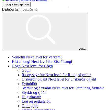
Toggle navigation
Leitaðu hér:
Leita
Verkefni
Next level for Verkefni
Efst á baugi
Next level for Efst á baugi
Gögn
Next level for Gögn
Gögn
Rit og skýrslur
Next level for Rit og skýrslur
Úrskurðir og álit
Next level for Úrskurðir og álit
Eyðublöð
Stefnur og áætlanir
Next level for Stefnur og áætlanir
Styrkir og sjóðir
Hugtakasafn
Lög og reglugerðir
Opin gögn