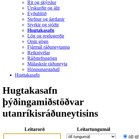
Rit og skýrslur
Úrskurðir og álit
Eyðublöð
Stefnur og áætlanir
Styrkir og sjóðir
Hugtakasafn
Lög og reglugerðir
Opin gögn
Fjármál ráðuneytanna
Reiknivélar
Ráðstefnugögn
Málaskrár ráðuneyta
Hönnunarstaðall
Hugtakasafn
Hugtakasafn
þýðingamiðstöðvar
utanríkisráðuneytisins
Leitarorð
Leitartungumál
öll ti