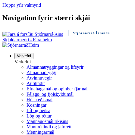
Hoppa yfir valmynd
Navigation fyrir stærri skjái
Stjórnarráð Íslands
Skjaldarmerki - Fara heim
Heim
Verkefni
Verkefni
Almannatryggingar og lífeyrir
Almannaöryggi
Atvinnuvegir
Auðlindir
Efnahagsmál og opinber fjármál
Félags- og fjölskyldumál
Húsnæðismál
Kosningar
Líf og heilsa
Lög og réttur
Mannauðsmál ríkisins
Mannréttindi og jafnrétti
Menningarmál