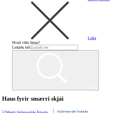
Loka
Hvað viltu finna?
Leitaðu hér:
Leita
Haus fyrir smærri skjái
Stjórnarráð Íslands