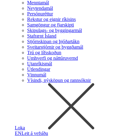
Menntamál
Neytendamál
Persónuréttur
Rekstur og eignir ríkisins
Samgöngur og fjarskipti
Skipulags- og byggingarmál
Stafrænt Ísland
Stjórnskipan og þjóðartákn
Sveitarstjórnir og byggðamál
Trú og lífsskoðun
Umhverfi og náttúruvernd
Utanríkismál
Útlendingar
Vinnumál
Vísindi, nýsköpun og rannsóknir
Loka
EN
Leit á vefsíðu