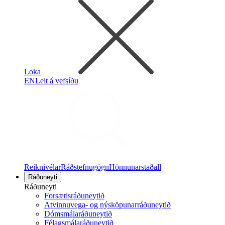
Loka
EN
Leit á vefsíðu
Reiknivélar
Ráðstefnugögn
Hönnunarstaðall
Ráðuneyti
Ráðuneyti
Forsætisráðuneytið
Atvinnuvega- og nýsköpunarráðuneytið
Dómsmálaráðuneytið
Félagsmálaráðuneytið