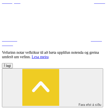
ráðuneytum
Deila á
Facebook
Deila á
Twitter
Vefurinn notar vefkökur til að bæta upplifun notenda og greina
umferð um vefinn.
Lesa meira
Í lagi
Fara efst á síðu