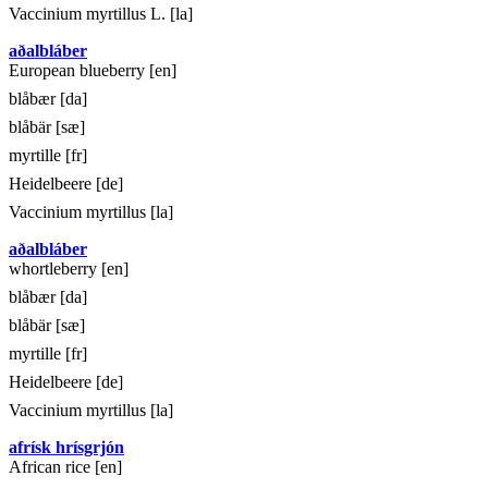
Vaccinium myrtillus L. [la]
aðalbláber
European blueberry [en]
blåbær [da]
blåbär [sæ]
myrtille [fr]
Heidelbeere [de]
Vaccinium myrtillus [la]
aðalbláber
whortleberry [en]
blåbær [da]
blåbär [sæ]
myrtille [fr]
Heidelbeere [de]
Vaccinium myrtillus [la]
afrísk hrísgrjón
African rice [en]