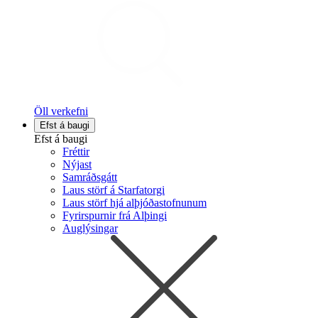
Öll verkefni
Efst á baugi
Efst á baugi
Fréttir
Nýjast
Samráðsgátt
Laus störf á Starfatorgi
Laus störf hjá alþjóðastofnunum
Fyrirspurnir frá Alþingi
Auglýsingar