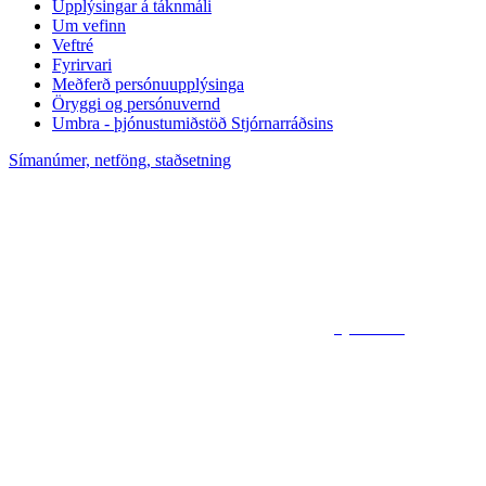
Upplýsingar á táknmáli
Um vefinn
Veftré
Fyrirvari
Meðferð persónuupplýsinga
Öryggi og persónuvernd
Umbra - þjónustumiðstöð Stjórnarráðsins
Símanúmer, netföng, staðsetning
Sjá kort af