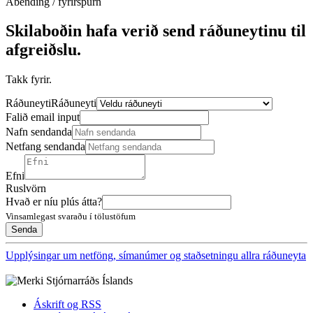
Ábending / fyrirspurn
Skilaboðin hafa verið send ráðuneytinu til
afgreiðslu.
Takk fyrir.
Ráðuneyti
Ráðuneyti
Falið email input
Nafn sendanda
Netfang sendanda
Efni
Ruslvörn
Hvað er níu plús átta?
Vinsamlegast svaraðu í tölustöfum
Upplýsingar um netföng, símanúmer og staðsetningu allra ráðuneyta
Áskrift og RSS