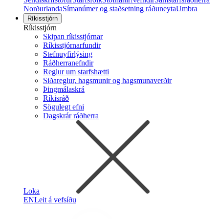
Norðurlanda
Símanúmer og staðsetning ráðuneyta
Umbra
Ríkisstjórn
Ríkisstjórn
Skipan ríkisstjórnar
Ríkisstjórnarfundir
Stefnuyfirlýsing
Ráðherranefndir
Reglur um starfshætti
Siðareglur, hagsmunir og hagsmunaverðir
Þingmálaskrá
Ríkisráð
Sögulegt efni
Dagskrár ráðherra
Loka
EN
Leit á vefsíðu