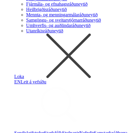
Fjármála- og efnahagsráðuneytið
Heilbrigðisráðuneytið
Mennta- og menningarmálaráðuneytið
Samgöngu- og sveitarstjórnarráðuneytið
Umhverfis- og auðlindaráðuneytið
Utanríkisráðuneytið
Loka
EN
Leit á vefsíðu
Sendiskrifstofur
Starfsfólk
Stofnanir
Nefndir
Samstarfsráðherra