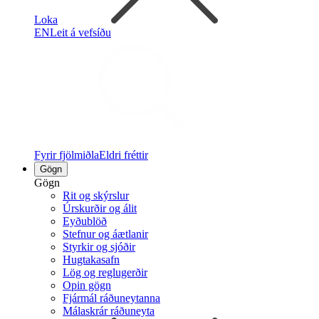
Loka
EN
Leit á vefsíðu
Fyrir fjölmiðla
Eldri fréttir
Gögn
Gögn
Rit og skýrslur
Úrskurðir og álit
Eyðublöð
Stefnur og áætlanir
Styrkir og sjóðir
Hugtakasafn
Lög og reglugerðir
Opin gögn
Fjármál ráðuneytanna
Málaskrár ráðuneyta