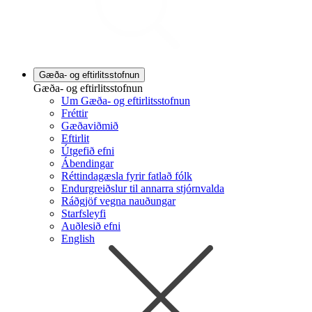
Gæða- og eftirlitsstofnun
Gæða- og eftirlitsstofnun
Um Gæða- og eftirlitsstofnun
Fréttir
Gæðaviðmið
Eftirlit
Útgefið efni
Ábendingar
Réttindagæsla fyrir fatlað fólk
Endurgreiðslur til annarra stjórnvalda
Ráðgjöf vegna nauðungar
Starfsleyfi
Auðlesið efni
English