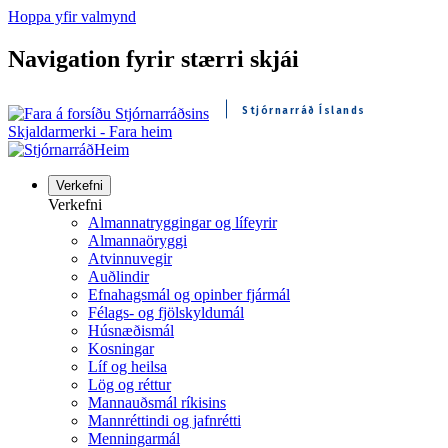
Hoppa yfir valmynd
Navigation fyrir stærri skjái
Stjórnarráð Íslands
Skjaldarmerki - Fara heim
Heim
Verkefni
Verkefni
Almannatryggingar og lífeyrir
Almannaöryggi
Atvinnuvegir
Auðlindir
Efnahagsmál og opinber fjármál
Félags- og fjölskyldumál
Húsnæðismál
Kosningar
Líf og heilsa
Lög og réttur
Mannauðsmál ríkisins
Mannréttindi og jafnrétti
Menningarmál