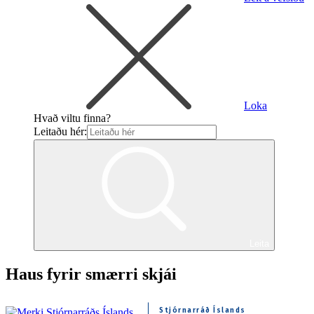
Loka
Hvað viltu finna?
Leitaðu hér:
Leita
Haus fyrir smærri skjái
Stjórnarráð Íslands