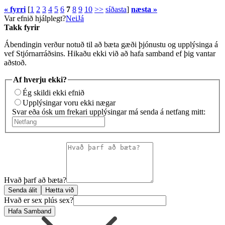
« fyrri
[
1
2
3
4
5
6
7
8
9
10
>>
síðasta
]
næsta »
Var efnið hjálplegt?
Nei
Já
Takk fyrir
Ábendingin verður notuð til að bæta gæði þjónustu og upplýsinga á
vef Stjórnarráðsins. Hikaðu ekki við að hafa samband ef þig vantar
aðstoð.
Af hverju ekki?
Ég skildi ekki efnið
Upplýsingar voru ekki nægar
Svar eða ósk um frekari upplýsingar má senda á netfang mitt:
Hvað þarf að bæta?
Senda álit
Hætta við
Hvað er sex plús sex?
Hafa Samband