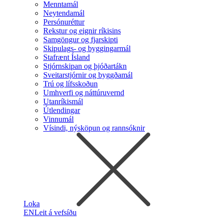
Menntamál
Neytendamál
Persónuréttur
Rekstur og eignir ríkisins
Samgöngur og fjarskipti
Skipulags- og byggingarmál
Stafrænt Ísland
Stjórnskipan og þjóðartákn
Sveitarstjórnir og byggðamál
Trú og lífsskoðun
Umhverfi og náttúruvernd
Utanríkismál
Útlendingar
Vinnumál
Vísindi, nýsköpun og rannsóknir
Loka
EN
Leit á vefsíðu