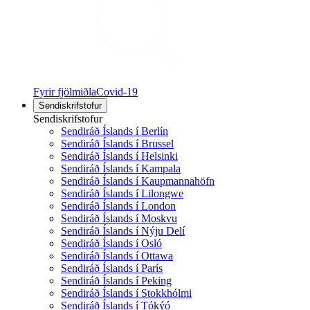
Fyrir fjölmiðla
Covid-19
Sendiskrifstofur
Sendiskrifstofur
Sendiráð Íslands í Berlín
Sendiráð Íslands í Brussel
Sendiráð Íslands í Helsinki
Sendiráð Íslands í Kampala
Sendiráð Íslands í Kaupmannahöfn
Sendiráð Íslands í Lilongwe
Sendiráð Íslands í London
Sendiráð Íslands í Moskvu
Sendiráð Íslands í Nýju Delí
Sendiráð Íslands í Osló
Sendiráð Íslands í Ottawa
Sendiráð Íslands í París
Sendiráð Íslands í Peking
Sendiráð Íslands í Stokkhólmi
Sendiráð Íslands í Tókýó