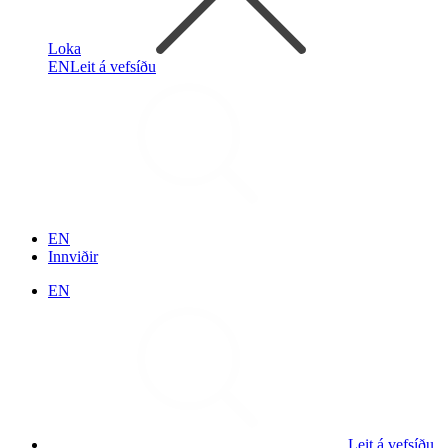
Loka
EN
Leit á vefsíðu
EN
Innviðir
EN
Leit á vefsíðu