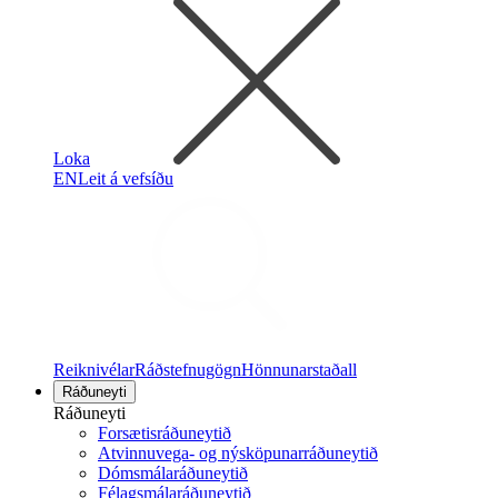
Loka
EN
Leit á vefsíðu
Reiknivélar
Ráðstefnugögn
Hönnunarstaðall
Ráðuneyti
Ráðuneyti
Forsætisráðuneytið
Atvinnuvega- og nýsköpunarráðuneytið
Dómsmálaráðuneytið
Félagsmálaráðuneytið