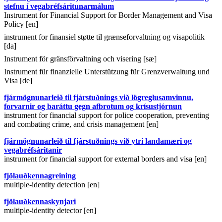
stefnu í vegabréfsáritunarmálum
Instrument for Financial Support for Border Management and Visa
Policy [en]
instrument for finansiel støtte til grænseforvaltning og visapolitik
[da]
Instrument för gränsförvaltning och visering [sæ]
Instrument für finanzielle Unterstützung für Grenzverwaltung und
Visa [de]
fjármögnunarleið til fjárstuðnings við lögreglusamvinnu,
forvarnir og baráttu gegn afbrotum og krísustjórnun
instrument for financial support for police cooperation, preventing
and combating crime, and crisis management [en]
fjármögnunarleið til fjárstuðnings við ytri landamæri og
vegabréfsáritanir
instrument for financial support for external borders and visa [en]
fjölauðkennagreining
multiple-identity detection [en]
fjölauðkennaskynjari
multiple-identity detector [en]