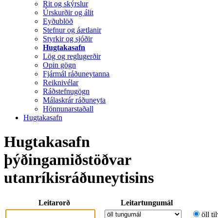
Rit og skýrslur
Úrskurðir og álit
Eyðublöð
Stefnur og áætlanir
Styrkir og sjóðir
Hugtakasafn
Lög og reglugerðir
Opin gögn
Fjármál ráðuneytanna
Reiknivélar
Ráðstefnugögn
Málaskrár ráðuneyta
Hönnunarstaðall
Hugtakasafn
Hugtakasafn
þýðingamiðstöðvar
utanríkisráðuneytisins
Leitarorð
Leitartungumál
öll ti