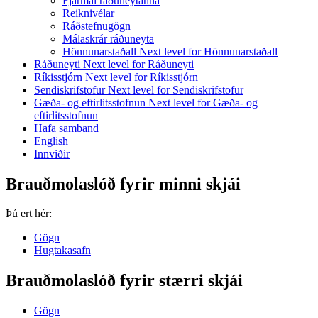
Fjármál ráðuneytanna
Reiknivélar
Ráðstefnugögn
Málaskrár ráðuneyta
Hönnunarstaðall
Next level for Hönnunarstaðall
Ráðuneyti
Next level for Ráðuneyti
Ríkisstjórn
Next level for Ríkisstjórn
Sendiskrifstofur
Next level for Sendiskrifstofur
Gæða- og eftirlitsstofnun
Next level for Gæða- og
eftirlitsstofnun
Hafa samband
English
Innviðir
Brauðmolaslóð fyrir minni skjái
Þú ert hér:
Gögn
Hugtakasafn
Brauðmolaslóð fyrir stærri skjái
Gögn