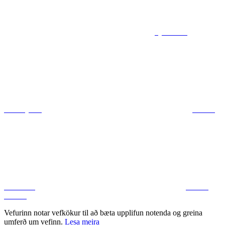
Sjá kort af
ráðuneytum
Deila á
Facebook
Deila á
Twitter
Vefurinn notar vefkökur til að bæta upplifun notenda og greina
umferð um vefinn.
Lesa meira