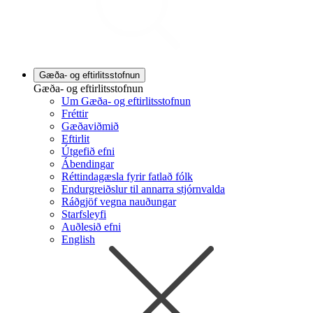
Gæða- og eftirlitsstofnun
Gæða- og eftirlitsstofnun
Um Gæða- og eftirlitsstofnun
Fréttir
Gæðaviðmið
Eftirlit
Útgefið efni
Ábendingar
Réttindagæsla fyrir fatlað fólk
Endurgreiðslur til annarra stjórnvalda
Ráðgjöf vegna nauðungar
Starfsleyfi
Auðlesið efni
English