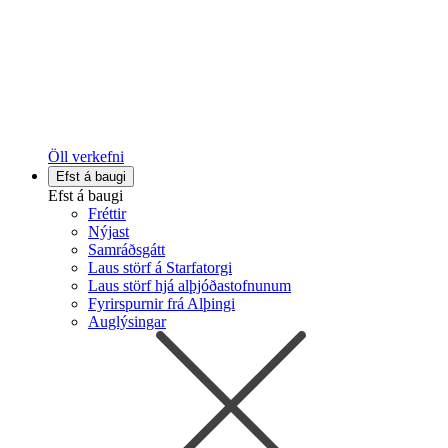
Öll verkefni
Efst á baugi
Efst á baugi
Fréttir
Nýjast
Samráðsgátt
Laus störf á Starfatorgi
Laus störf hjá alþjóðastofnunum
Fyrirspurnir frá Alþingi
Auglýsingar