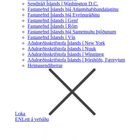
Sendiráð Íslands í Washington D.C.
Fastanefnd Íslands hjá Atlantshafsbandalaginu
Fastanefnd Íslands hjá Evrópuráðinu
Fastanefnd Íslands í Genf
Fastanefnd Íslands í Róm
Fastanefnd Íslands hjá Sameinuðu þjóðunum
Fastanefnd Íslands í Vín
Aðalræðisskrifstofa Íslands í New York
Aðalræðisskrifstofa Íslands í Nuuk
Aðalræðisskrifstofa Íslands í Winnipeg
Aðalræðisskrifstofa Íslands í Þórshöfn, Færeyjum
Heimasendiherrar
Loka
EN
Leit á vefsíðu