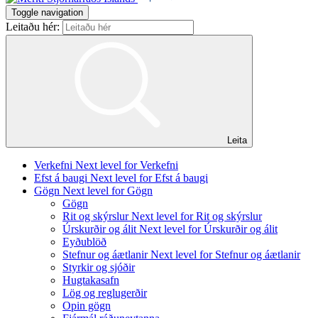
Toggle navigation
Leitaðu hér:
Leita
Verkefni
Next level for Verkefni
Efst á baugi
Next level for Efst á baugi
Gögn
Next level for Gögn
Gögn
Rit og skýrslur
Next level for Rit og skýrslur
Úrskurðir og álit
Next level for Úrskurðir og álit
Eyðublöð
Stefnur og áætlanir
Next level for Stefnur og áætlanir
Styrkir og sjóðir
Hugtakasafn
Lög og reglugerðir
Opin gögn