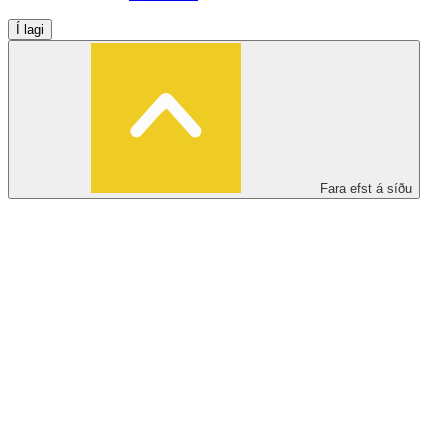
Í lagi
Fara efst á síðu