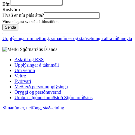
Efni
Ruslvörn
Hvað er níu plús átta?
Vinsamlegast svaraðu í tölustöfum
Upplýsingar um netföng, símanúmer og staðsetningu allra ráðuneyta
Áskrift og RSS
Upplýsingar á táknmáli
Um vefinn
Veftré
Fyrirvari
Meðferð persónuupplýsinga
Öryggi og persónuvernd
Umbra - þjónustumiðstöð Stjórnarráðsins
Símanúmer, netföng, staðsetning