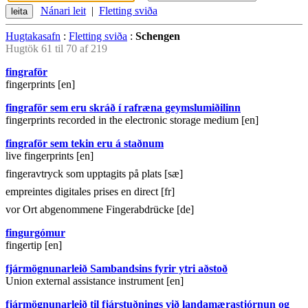
Nánari leit
|
Fletting sviða
Hugtakasafn
:
Fletting sviða
:
Schengen
Hugtök 61 til 70 af 219
fingraför
fingerprints [en]
fingraför sem eru skráð í rafræna geymslumiðilinn
fingerprints recorded in the electronic storage medium [en]
fingraför sem tekin eru á staðnum
live fingerprints [en]
fingeravtryck som upptagits på plats [sæ]
empreintes digitales prises en direct [fr]
vor Ort abgenommene Fingerabdrücke [de]
fingurgómur
fingertip [en]
fjármögnunarleið Sambandsins fyrir ytri aðstoð
Union external assistance instrument [en]
fjármögnunarleið til fjárstuðnings við landamærastjórnun og