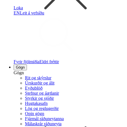
Loka
EN
Leit á vefsíðu
Fyrir fjölmiðla
Eldri fréttir
Gögn
Gögn
Rit og skýrslur
Úrskurðir og álit
Eyðublöð
Stefnur og áætlanir
Styrkir og sjóðir
Hugtakasafn
Lög og reglugerðir
Opin gögn
Fjármál ráðuneytanna
Málaskrár ráðuneyta