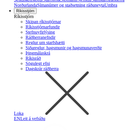
Norðurlanda
Símanúmer og staðsetning ráðuneyta
Umbra
Ríkisstjórn
Ríkisstjórn
Skipan ríkisstjórnar
Ríkisstjórnarfundir
Stefnuyfirlýsing
Ráðherranefndir
Reglur um starfshætti
Siðareglur, hagsmunir og hagsmunaverðir
Þingmálaskrá
Ríkisráð
Sögulegt efni
Dagskrár ráðherra
Loka
EN
Leit á vefsíðu