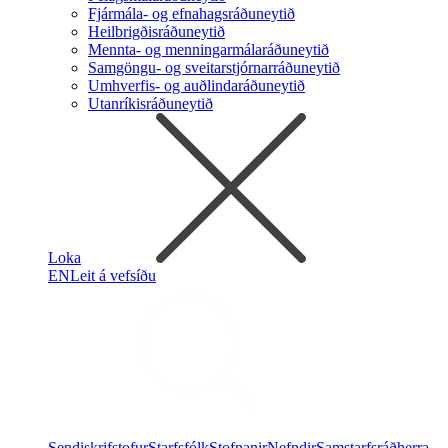
Fjármála- og efnahagsráðuneytið
Heilbrigðisráðuneytið
Mennta- og menningarmálaráðuneytið
Samgöngu- og sveitarstjórnarráðuneytið
Umhverfis- og auðlindaráðuneytið
Utanríkisráðuneytið
Loka
EN
Leit á vefsíðu
Sendiskrifstofur
Starfsfólk
Stofnanir
Nefndir
Samstarfsráðherra