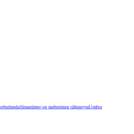
orðurlanda
Símanúmer og staðsetning ráðuneyta
Umbra