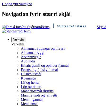
Hoppa yfir valmynd
Navigation fyrir stærri skjái
Stjórnarráð Íslands
Skjal
Heim
Verkefni
Verkefni
Almannatryggingar og lífeyrir
Almannaöryggi
Atvinnuvegir
Auðlindir
Efnahagsmál og opinber fjármál
Félags- og fjölskyldumál
Húsnæðismál
Kosningar
Líf og heilsa
Lög og réttur
Mannauðsmál ríkisins
Mannréttindi og jafnrétti
Menningarmál
Menntamál