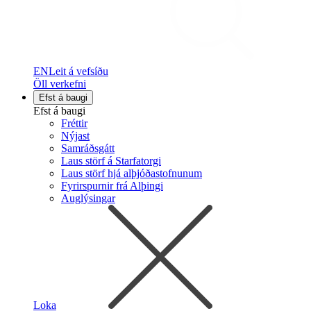
EN
Leit á vefsíðu
Öll verkefni
Efst á baugi
Efst á baugi
Fréttir
Nýjast
Samráðsgátt
Laus störf á Starfatorgi
Laus störf hjá alþjóðastofnunum
Fyrirspurnir frá Alþingi
Auglýsingar
Loka