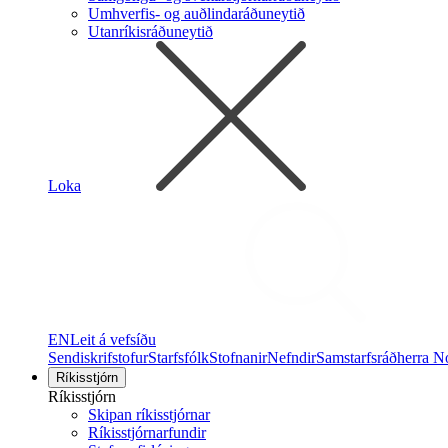
Umhverfis- og auðlindaráðuneytið
Utanríkisráðuneytið
Loka
EN
Leit á vefsíðu
Sendiskrifstofur
Starfsfólk
Stofnanir
Nefndir
Samstarfsráðherra N
Ríkisstjórn
Ríkisstjórn
Skipan ríkisstjórnar
Ríkisstjórnarfundir