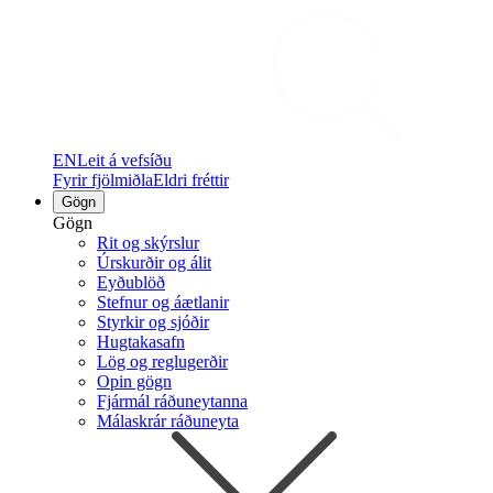
EN
Leit á vefsíðu
Fyrir fjölmiðla
Eldri fréttir
Gögn
Gögn
Rit og skýrslur
Úrskurðir og álit
Eyðublöð
Stefnur og áætlanir
Styrkir og sjóðir
Hugtakasafn
Lög og reglugerðir
Opin gögn
Fjármál ráðuneytanna
Málaskrár ráðuneyta