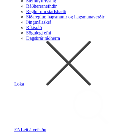
Stefnuyfirlýsing
Ráðherranefndir
Reglur um starfshætti
Siðareglur, hagsmunir og hagsmunaverðir
Þingmálaskrá
Ríkisráð
Sögulegt efni
Dagskrár ráðherra
Loka
EN
Leit á vefsíðu