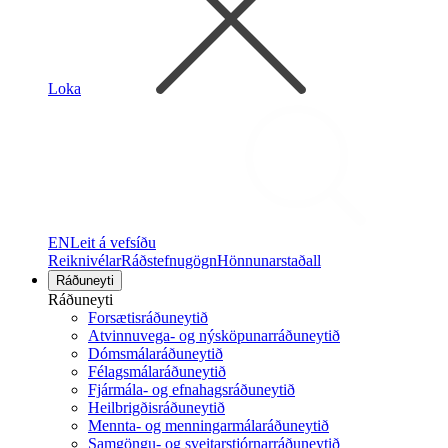
Loka
EN
Leit á vefsíðu
Reiknivélar
Ráðstefnugögn
Hönnunarstaðall
Ráðuneyti
Ráðuneyti
Forsætisráðuneytið
Atvinnuvega- og nýsköpunarráðuneytið
Dómsmálaráðuneytið
Félagsmálaráðuneytið
Fjármála- og efnahagsráðuneytið
Heilbrigðisráðuneytið
Mennta- og menningarmálaráðuneytið
Samgöngu- og sveitarstjórnarráðuneytið