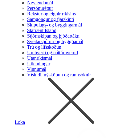
Neytendamál
Persónuréttur
Rekstur og eignir ríkisins
Samgöngur og fjarskipti
Skipulags- og byggingarmál
Stafrænt Ísland
Stjórnskipan og þjóðartákn
Sveitarstjórnir og byggðamál
Trú og lífsskoðun
Umhverfi og náttúruvernd
Utanríkismál
Útlendingar
Vinnumál
Vísindi, nýsköpun og rannsóknir
Loka