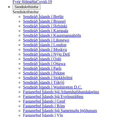
Fyrir fjölmiðla
Covid-19
Sendiskrifstofur
Sendiskrifstofur
Sendiráð Íslands í Berlín
Sendiráð Íslands í Brussel
Sendiráð Íslands í Helsinki
Sendiráð Íslands í Kampala
Sendiráð Íslands í Kaupmannahöfn
Sendiráð Íslands í Lilongwe
Sendiráð Íslands í London
Sendiráð Íslands í Moskvu
Sendiráð Íslands í Nýju Delí
Sendiráð Íslands í Osló
Sendiráð Íslands í Ottawa
Sendiráð Íslands í París
Sendiráð Íslands í Peking
Sendiráð Íslands í Stokkhólmi
Sendiráð Íslands í Tókýó
Sendiráð Íslands í Washington D.C.
Fastanefnd Íslands hjá Atlantshafsbandalaginu
Fastanefnd Íslands hjá Evrópuráðinu
Fastanefnd Íslands í Genf
Fastanefnd Íslands í Róm
Fastanefnd Íslands hjá Sameinuðu þjóðunum
Fastanefnd Íslands í Vín